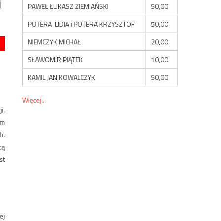
i
PAWEŁ ŁUKASZ ZIEMIAŃSKI
50,00
POTERA LIDIA i POTERA KRZYSZTOF
50,00
NIEMCZYK MICHAŁ
20,00
SŁAWOMIR PIĄTEK
10,00
KAMIL JAN KOWALCZYK
50,00
Więcej...
i.
ym
h.
cą
st
ej