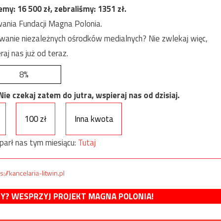
jemy:
16 500
zł, zebraliśmy:
1351
zł.
ania Fundacji Magna Polonia.
anie niezależnych ośrodków medialnych? Nie zwlekaj więc,
raj nas już od teraz.
8%
e czekaj zatem do jutra, wspieraj nas od dzisiaj.
100 zł
Inna kwota
parł nas tym miesiącu:
Tutaj
s://kancelaria-litwin.pl
MY? WESPRZYJ PROJEKT MAGNA POLONIA!