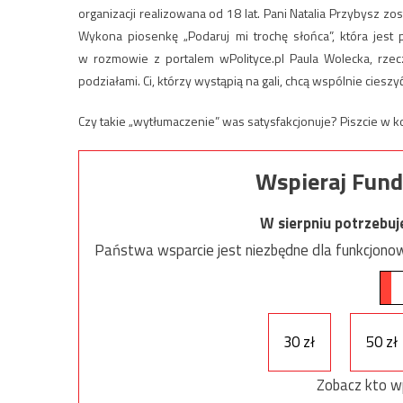
organizacji realizowana od 18 lat. Pani Natalia Przybysz
Wykona piosenkę „Podaruj mi trochę słońca”, która jes
w rozmowie z portalem wPolityce.pl Paula Wolecka, rzecz
podziałami. Ci, którzy wystąpią na gali, chcą wspólnie cieszy
Czy takie „wytłumaczenie” was satysfakcjonuje? Piszcie w 
Wspieraj Fund
W sierpniu potrzebu
Państwa wsparcie jest niezbędne dla funkcjonow
30 zł
50 zł
Zobacz kto w