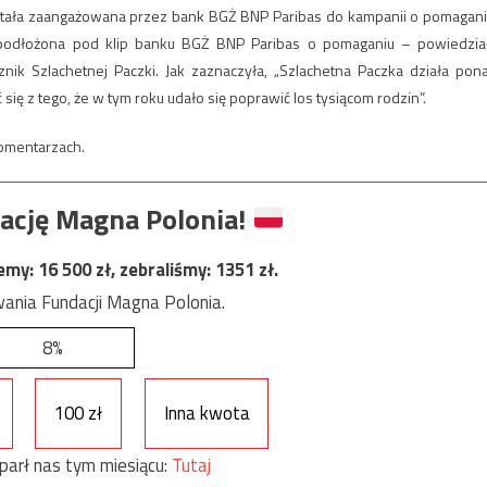
 została zaangażowana przez bank BGŻ BNP Paribas do kampanii o pomagani
t podłożona pod klip banku BGŻ BNP Paribas o pomaganiu – powiedzia
nik Szlachetnej Paczki. Jak zaznaczyła, „Szlachetna Paczka działa pon
ć się z tego, że w tym roku udało się poprawić los tysiącom rodzin”.
komentarzach.
ację Magna Polonia!
jemy:
16 500
zł, zebraliśmy:
1351
zł.
ania Fundacji Magna Polonia.
8%
100 zł
Inna kwota
parł nas tym miesiącu:
Tutaj