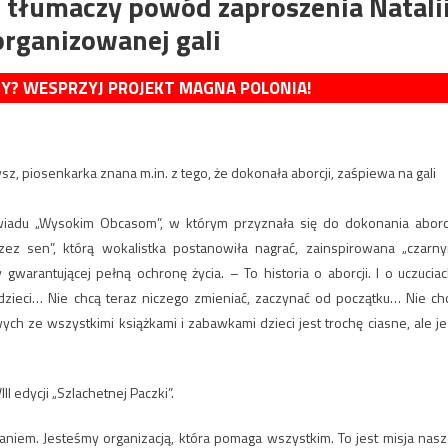
” tłumaczy powód zaproszenia Natali
organizowanej gali
MY? WESPRZYJ PROJEKT MAGNA POLONIA!
sz, piosenkarka znana m.in. z tego, że dokonała aborcji, zaśpiewa na gali
wiadu „Wysokim Obcasom”, w którym przyznała się do dokonania aborcj
ez sen”, którą wokalistka postanowiła nagrać, zainspirowana „czarn
gwarantującej pełną ochronę życia. – To historia o aborcji. I o uczuciac
 dzieci… Nie chcą teraz niczego zmieniać, zaczynać od początku… Nie ch
h ze wszystkimi książkami i zabawkami dzieci jest trochę ciasne, ale je
II edycji „Szlachetnej Paczki”.
niem. Jesteśmy organizacją, która pomaga wszystkim. To jest misja nasz