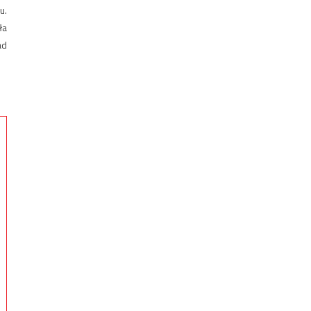
u.
ła
ad