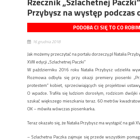
Rzecznik „Szlachetnej Paczki
Przybysz na występ podczas 
PODOBA CI SIĘ TO CO ROBI
16 grudnia 2018
Jak możemy przeczytać na portalu dorzeczy.pl Natalia Przyby
XVIII edycji „Szlachetnej Paczki”
W październiku 2016 roku Natalia Przybysz udzieliła wy
Rozmowa odbyła się przy okazji premiery piosenki „Prz
protestem” kobiet, sprzeciwiających się projektowi ustawy 
O wpadce. Trafiła się ludziom dorosłym, rodzicom dwójki
szukać większego mieszkania teraz. 60 metrów kwadratowyc
OK – mówiła wówczas piosenkarka.
Teraz okazało się, że Natalia Przybysz ma wystąpić na gali XVI
– Szlachetna Paczka zajmuje się przede wszystkim pomaga