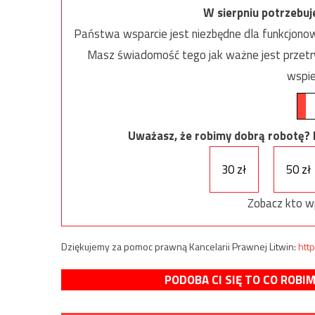
W sierpniu potrzebu
Państwa wsparcie jest niezbędne dla funkcjonow
Masz świadomość tego jak ważne jest przetrw
wspie
Uważasz, że robimy dobrą robotę? Ni
30 zł
50 zł
Zobacz kto w
Dziękujemy za pomoc prawną Kancelarii Prawnej Litwin:
http
PODOBA CI SIĘ TO CO ROBI