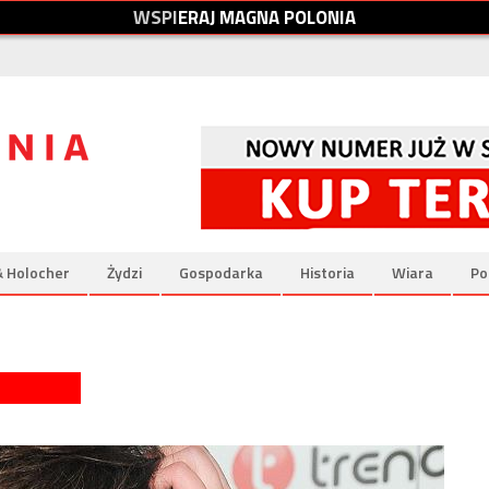
W
S
P
I
E
R
A
J
M
A
G
N
A
P
O
L
O
N
I
A
& Holocher
Żydzi
Gospodarka
Historia
Wiara
Po