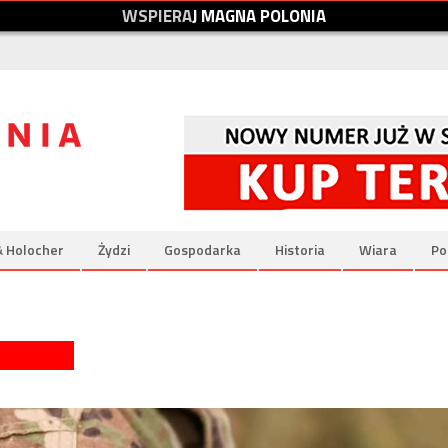
W
S
P
I
E
R
A
J
M
A
G
N
A
P
O
L
O
N
I
A
& Holocher
Żydzi
Gospodarka
Historia
Wiara
Po