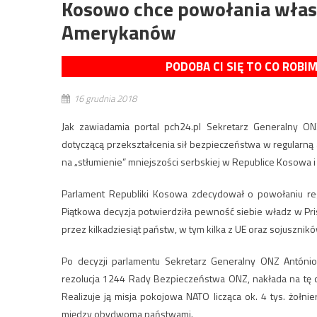
Kosowo chce powołania własn
Amerykanów
PODOBA CI SIĘ TO CO ROBI
16 grudnia 2018
Jak zawiadamia portal pch24.pl Sekretarz Generalny O
dotyczącą przekształcenia sił bezpieczeństwa w regularną 
na „stłumienie” mniejszości serbskiej w Republice Kosowa i
Parlament Republiki Kosowa zdecydował o powołaniu regu
Piątkowa decyzja potwierdziła pewność siebie władz w Prisz
przez kilkadziesiąt państw, w tym kilka z UE oraz sojusznikó
Po decyzji parlamentu Sekretarz Generalny ONZ António
rezolucja 1244 Rady Bezpieczeństwa ONZ, nakłada na tę
Realizuje ją misja pokojowa NATO licząca ok. 4 tys. żołnie
między obydwoma państwami.