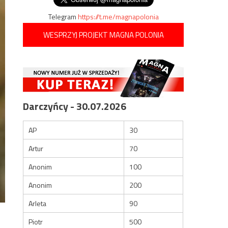
Telegram
https://t.me/magnapolonia
WESPRZYJ PROJEKT MAGNA POLONIA
Darczyńcy - 30.07.2026
AP
30
Artur
70
Anonim
100
Anonim
200
Arleta
90
Piotr
500