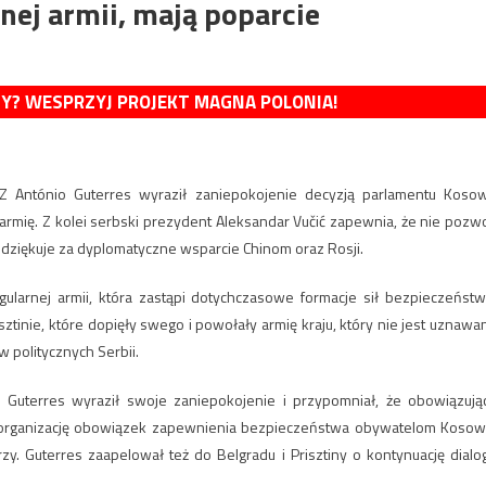
ej armii, mają poparcie
MY? WESPRZYJ PROJEKT MAGNA POLONIA!
NZ António Guterres wyraził zaniepokojenie decyzją parlamentu Koso
armię. Z kolei serbski prezydent Aleksandar Vučić zapewnia, że nie pozwo
 dziękuje za dyplomatyczne wsparcie Chinom oraz Rosji.
larnej armii, która zastąpi dotychczasowe formacje sił bezpieczeństw
tinie, które dopięły swego i powołały armię kraju, który nie jest uznawa
w politycznych Serbii.
 Guterres wyraził swoje zaniepokojenie i przypomniał, że obowiązują
 organizację obowiązek zapewnienia bezpieczeństwa obywatelom Kosow
rzy. Guterres zaapelował też do Belgradu i Prisztiny o kontynuację dialo