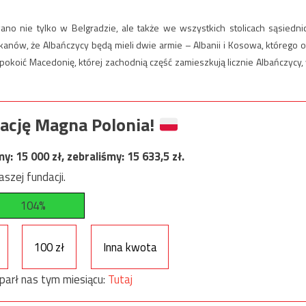
 nie tylko w Belgradzie, ale także we wszystkich stolicach sąsiedni
anów, że Albańczycy będą mieli dwie armie – Albanii i Kosowa, którego o
pokoić Macedonię, której zachodnią część zamieszkują licznie Albańczycy,
ację Magna Polonia!
my:
15 000
zł, zebraliśmy:
15 633,5
zł.
szej fundacji.
104%
100 zł
Inna kwota
parł nas tym miesiącu:
Tutaj