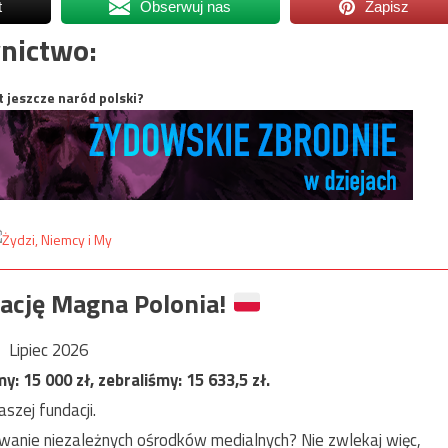
t
Obserwuj nas
Zapisz
nictwo:
t jeszcze naród polski?
ację Magna Polonia!
Lipiec 2026
my:
15 000
zł, zebraliśmy:
15 633,5
zł.
szej fundacji.
anie niezależnych ośrodków medialnych? Nie zwlekaj więc,