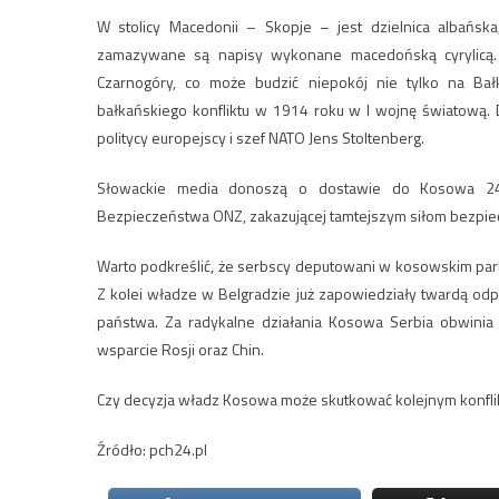
W stolicy Macedonii – Skopje – jest dzielnica albańska
zamazywane są napisy wykonane macedońską cyrylicą. O
Czarnogóry, co może budzić niepokój nie tylko na Bał
bałkańskiego konfliktu w 1914 roku w I wojnę światową.
politycy europejscy i szef NATO Jens Stoltenberg.
Słowackie media donoszą o dostawie do Kosowa 24
Bezpieczeństwa ONZ, zakazującej tamtejszym siłom bezpie
Warto podkreślić, że serbscy deputowani w kosowskim parl
Z kolei władze w Belgradzie już zapowiedziały twardą od
państwa. Za radykalne działania Kosowa Serbia obwinia „
wsparcie Rosji oraz Chin.
Czy decyzja władz Kosowa może skutkować kolejnym konfl
Źródło: pch24.pl