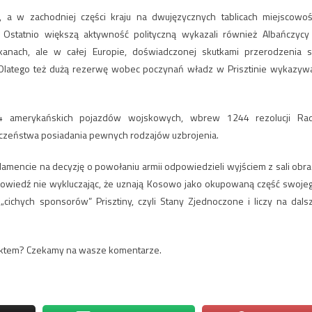
, a w zachodniej części kraju na dwujęzycznych tablicach miejscowoś
statnio większą aktywność polityczną wykazali również Albańczycy
kanach, ale w całej Europie, doświadczonej skutkami przerodzenia s
 Dlatego też dużą rezerwę wobec poczynań władz w Prisztinie wykazywa
 amerykańskich pojazdów wojskowych, wbrew 1244 rezolucji Ra
czeństwa posiadania pewnych rodzajów uzbrojenia.
amencie na decyzję o powołaniu armii odpowiedzieli wyjściem z sali obra
powiedź nie wykluczając, że uznają Kosowo jako okupowaną część swoje
cichych sponsorów” Prisztiny, czyli Stany Zjednoczone i liczy na dals
iktem? Czekamy na wasze komentarze.