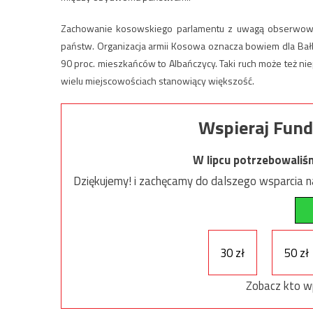
Zachowanie kosowskiego parlamentu z uwagą obserwowano
państw. Organizacja armii Kosowa oznacza bowiem dla Bałk
90 proc. mieszkańców to Albańczycy. Taki ruch może też nie
wielu miejscowościach stanowiący większość.
Wspieraj Fund
W lipcu potrzebowaliś
Dziękujemy! i zachęcamy do dalszego wsparcia na
30 zł
50 zł
Zobacz kto w