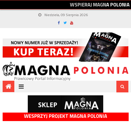
W
S
P
I
E
R
A
J
M
A
G
N
A
P
O
L
O
N
I
A
Niedziela, 09 Sierpnia 2026
WESPRZYJ PROJEKT MAGNA POLONIA