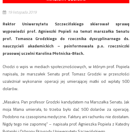
19 listopada 2019
Rektor Uniwersytetu Szczecińskiego skierował sprawę
wypowiedzi prof. Agnieszki Popieli na temat marszałka Senatu
prof. Tomasza Grodzkiego do rzecznika dyscyplinarnego ds.
nauczycieli akademickich – poinformowała p.o. rzeczniczki
prasowej uczelni Karolina Płotnicka-Błach.
Chodzi o wpis w mediach społecznościowych, w którym prof. Popiela
napisała, że marszałek Senatu prof. Tomasz Grodzki w przeszłości
uzależniał wykonanie operacji jej umierającej matki od wpłaty 500
dolarów.
„Masakra. Pan profesor Grodzki kandydatem na Marszałka Senatu. Jak
moja Mama umierała, to trzeba było dać 500 dolarów za operację.
Podobno na czasopisma medyczne. Faktury ani rachunku nie dostałam.
Nigdy tego nie zapomnę” – napisała prof. Agnieszka Popiela z Katedry
Botaniki i Ochrony Przyrody Uniwersytetu Szczecińskiego.