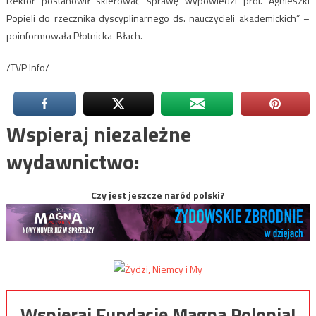
Rektor postanowił skierować sprawę wypowiedzi prof. Agnieszki
Popieli do rzecznika dyscyplinarnego ds. nauczycieli akademickich” –
poinformowała Płotnicka-Błach.
/TVP Info/
Wspieraj niezależne
wydawnictwo:
Czy jest jeszcze naród polski?
Wspieraj Fundację Magna Polonia!