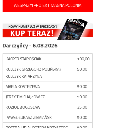
WESPRZYJ PROJEKT MAGNA POLONIA
Darczyńcy - 6.08.2026
KACPER STAROŚCIAK
100,00
KULCZYK GRZEGORZ POLIŃSKA i
50,00
KULCZYK KATARZYNA
MARIA KOSTRZEWA
50,00
JERZY T MICHAJŁOWICZ
50,00
KOZIOŁ BOGUSŁAW
35,00
PAWEŁ ŁUKASZ ZIEMIAŃSKI
50,00
POTERA LIDIA i POTERA KRZYSZTOF
50,00