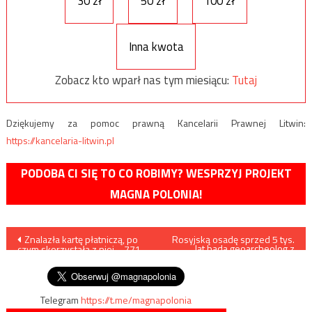
30 zł
50 zł
100 zł
Inna kwota
Zobacz kto wparł nas tym miesiącu:
Tutaj
Dziękujemy za pomoc prawną Kancelarii Prawnej Litwin:
https://kancelaria-litwin.pl
PODOBA CI SIĘ TO CO ROBIMY? WESPRZYJ PROJEKT
MAGNA POLONIA!
Nawigacja
Znalazła kartę płatniczą, po
Rosyjską osadę sprzed 5 tys.
lat bada geoarcheolog z
czym skorzystała z niej… 771
Łodzi
wpisu
razy
Telegram
https://t.me/magnapolonia