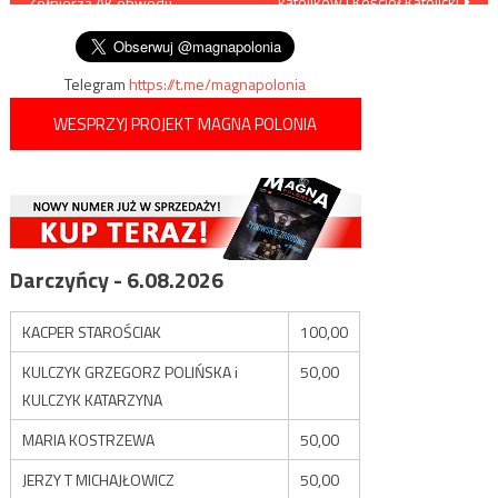
katolików i Kościół Katolicki
Żołnierza AK obwodu
wpisu
brzeskiego
Telegram
https://t.me/magnapolonia
WESPRZYJ PROJEKT MAGNA POLONIA
Darczyńcy - 6.08.2026
KACPER STAROŚCIAK
100,00
KULCZYK GRZEGORZ POLIŃSKA i
50,00
KULCZYK KATARZYNA
MARIA KOSTRZEWA
50,00
JERZY T MICHAJŁOWICZ
50,00