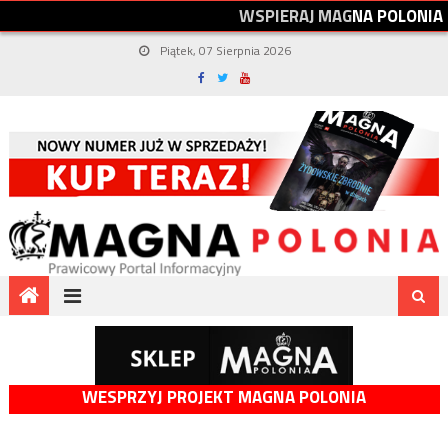
W
S
P
I
E
R
A
J
M
A
G
N
A
P
O
L
O
N
I
A
Piątek, 07 Sierpnia 2026
WESPRZYJ PROJEKT MAGNA POLONIA