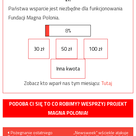
Państwa wsparcie jest niezbędne dla funkcjonowania
Fundacji Magna Polonia.
8%
30 zł
50 zł
100 zł
Inna kwota
Zobacz kto wparł nas tym miesiącu:
Tutaj
PODOBA CI SIĘ TO CO ROBIMY? WESPRZYJ PROJEKT
MAGNA POLONIA!
Nawigacja
Pożegnanie ostatniego
„Newsweek” wściekle atakuje