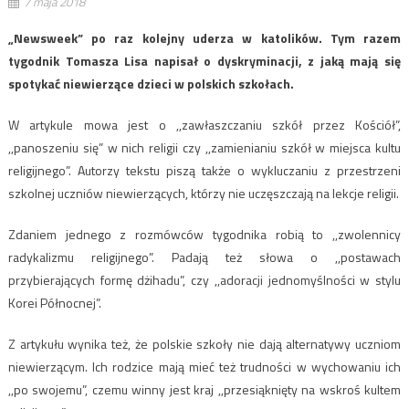
7 maja 2018
„Newsweek” po raz kolejny uderza w katolików. Tym razem
tygodnik Tomasza Lisa napisał o dyskryminacji, z jaką mają się
spotykać niewierzące dzieci w polskich szkołach.
W artykule mowa jest o ,,zawłaszczaniu szkół przez Kościół”,
,,panoszeniu się” w nich religii czy ,,zamienianiu szkół w miejsca kultu
religijnego”. Autorzy tekstu piszą także o wykluczaniu z przestrzeni
szkolnej uczniów niewierzących, którzy nie uczęszczają na lekcje religii.
Zdaniem jednego z rozmówców tygodnika robią to ,,zwolennicy
radykalizmu religijnego”. Padają też słowa o ,,postawach
przybierających formę dżihadu”, czy ,,adoracji jednomyślności w stylu
Korei Północnej”.
Z artykułu wynika też, że polskie szkoły nie dają alternatywy uczniom
niewierzącym. Ich rodzice mają mieć też trudności w wychowaniu ich
,,po swojemu”, czemu winny jest kraj ,,przesiąknięty na wskroś kultem