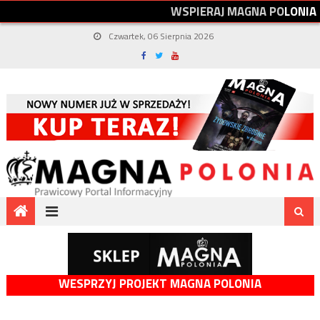
W
S
P
I
E
R
A
J
M
A
G
N
A
P
O
L
O
N
I
A
Czwartek, 06 Sierpnia 2026
WESPRZYJ PROJEKT MAGNA POLONIA