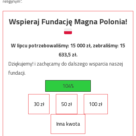
religijnym”.
Wspieraj Fundację Magna Polonia!
W lipcu potrzebowaliśmy:
15 000
zł, zebraliśmy:
15
633,5
zł.
Dziękujemy! i zachęcamy do dalszego wsparcia naszej
fundacji.
104%
30 zł
50 zł
100 zł
Inna kwota