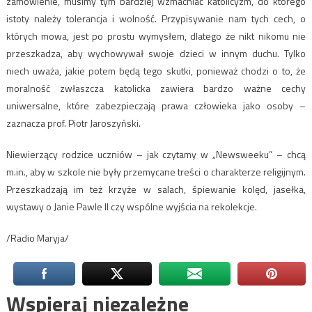
zamówienie, musimy tym bardziej wzmacniać katolicyzm, do którego
istoty należy tolerancja i wolność. Przypisywanie nam tych cech, o
których mowa, jest po prostu wymysłem, dlatego że nikt nikomu nie
przeszkadza, aby wychowywał swoje dzieci w innym duchu. Tylko
niech uważa, jakie potem będą tego skutki, ponieważ chodzi o to, że
moralność zwłaszcza katolicka zawiera bardzo ważne cechy
uniwersalne, które zabezpieczają prawa człowieka jako osoby –
zaznacza prof. Piotr Jaroszyński.
Niewierzący rodzice uczniów – jak czytamy w „Newsweeku” – chcą
m.in., aby w szkole nie były przemycane treści o charakterze religijnym.
Przeszkadzają im też krzyże w salach, śpiewanie kolęd, jasełka,
wystawy o Janie Pawle II czy wspólne wyjścia na rekolekcje.
/Radio Maryja/
Wspieraj niezależne