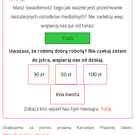
Masz świadomość tego jak ważne jest przetrwanie
niezależnych ośrodków medialnych? Nie zwlekaj więc,
wspieraj nas już od teraz.
104%
Uważasz, że robimy dobrą robotę? Nie czekaj zatem
do jutra, wspieraj nas od dzisiaj.
30 zł
50 zł
100 zł
Inna kwota
Zobacz kto wparł nas tym miesiącu:
Tutaj
Dziękujemy za pomoc prawną Kancelarii Prawnej Litwin:
https://kancelaria-litwin.pl