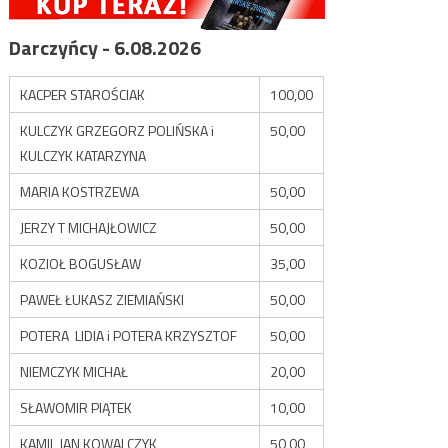
Darczyńcy - 6.08.2026
KACPER STAROŚCIAK
100,00
KULCZYK GRZEGORZ POLIŃSKA i
50,00
KULCZYK KATARZYNA
MARIA KOSTRZEWA
50,00
JERZY T MICHAJŁOWICZ
50,00
KOZIOŁ BOGUSŁAW
35,00
PAWEŁ ŁUKASZ ZIEMIAŃSKI
50,00
POTERA LIDIA i POTERA KRZYSZTOF
50,00
NIEMCZYK MICHAŁ
20,00
SŁAWOMIR PIĄTEK
10,00
KAMIL JAN KOWALCZYK
50,00