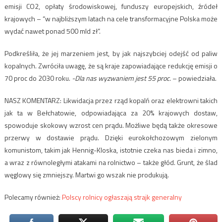
emisji CO2, opłaty środowiskowej, funduszy europejskich, źródeł
krajowych – “w najbliższym latach na cele transformacyjne Polska może
wydać nawet ponad 500 mld zł”.
Podkreśliła, że jej marzeniem jest, by jak najszybciej odejść od paliw
kopalnych. Zwróciła uwagę, że są kraje zapowiadające redukcję emisji o
70 proc do 2030 roku.
-Dla nas wyzwaniem jest 55 proc.
– powiedziała.
NASZ KOMENTARZ: Likwidacja przez rząd kopalń oraz elektrowni takich
jak ta w Bełchatowie, odpowiadająca za 20% krajowych dostaw,
spowoduje skokowy wzrost cen prądu. Możliwe będą także okresowe
przerwy w dostawie prądu. Dzięki eurokołchozowym zielonym
komunistom, takim jak Hennig-Kloska, istotnie czeka nas bieda i zimno,
a wraz z równoległymi atakami na rolnictwo – także głód. Grunt, że ślad
węglowy się zmniejszy. Martwi go wszak nie produkują.
Polecamy również:
Polscy rolnicy ogłaszają strajk generalny