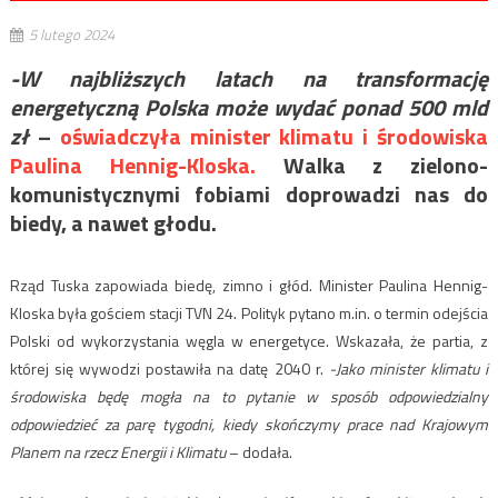
5 lutego 2024
-W najbliższych latach na transformację
energetyczną Polska może wydać ponad 500 mld
zł
–
oświadczyła minister klimatu i środowiska
Paulina Hennig-Kloska.
Walka z zielono-
komunistycznymi fobiami doprowadzi nas do
biedy, a nawet głodu.
Rząd Tuska zapowiada biedę, zimno i głód. Minister Paulina Hennig-
Kloska była gościem stacji TVN 24. Polityk pytano m.in. o termin odejścia
Polski od wykorzystania węgla w energetyce. Wskazała, że partia, z
której się wywodzi postawiła na datę 2040 r.
-Jako minister klimatu i
środowiska będę mogła na to pytanie w sposób odpowiedzialny
odpowiedzieć za parę tygodni, kiedy skończymy prace nad Krajowym
Planem na rzecz Energii i Klimatu
– dodała.