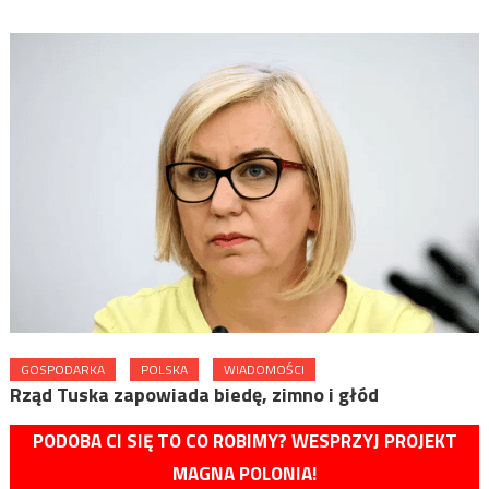
GOSPODARKA
POLSKA
WIADOMOŚCI
Rząd Tuska zapowiada biedę, zimno i głód
PODOBA CI SIĘ TO CO ROBIMY? WESPRZYJ PROJEKT
MAGNA POLONIA!