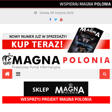
W
S
P
I
E
R
A
J
M
A
G
N
A
P
O
L
O
N
I
A
Sobota, 08 Sierpnia 2026
WESPRZYJ PROJEKT MAGNA POLONIA