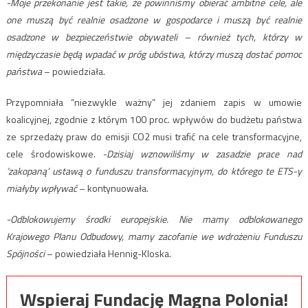
-Moje przekonanie jest takie, że powinniśmy obierać ambitne cele, ale
one muszą być realnie osadzone w gospodarce i muszą być realnie
osadzone w bezpieczeństwie obywateli – również tych, którzy w
międzyczasie będą wpadać w próg ubóstwa, którzy muszą dostać pomoc
państwa
– powiedziała.
Przypomniała “niezwykle ważny” jej zdaniem zapis w umowie
koalicyjnej, zgodnie z którym 100 proc. wpływów do budżetu państwa
ze sprzedaży praw do emisji CO2 musi trafić na cele transformacyjne,
cele środowiskowe.
-Dzisiaj wznowiliśmy w zasadzie prace nad
‘zakopaną’ ustawą o funduszu transformacyjnym, do którego te ETS-y
miałyby wpływać
– kontynuowała.
-Odblokowujemy środki europejskie. Nie mamy odblokowanego
Krajowego Planu Odbudowy, mamy zacofanie we wdrożeniu Funduszu
Spójności
– powiedziała Hennig-Kloska.
Wspieraj Fundację Magna Polonia!