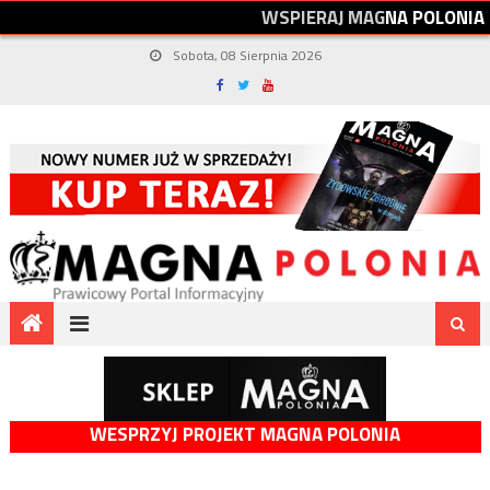
W
S
P
I
E
R
A
J
M
A
G
N
A
P
O
L
O
N
I
A
Sobota, 08 Sierpnia 2026
WESPRZYJ PROJEKT MAGNA POLONIA