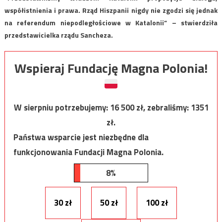
współistnienia i prawa. Rząd Hiszpanii nigdy nie zgodzi się jednak
na referendum niepodległościowe w Katalonii” – stwierdziła
przedstawicielka rządu Sancheza.
Wspieraj Fundację Magna Polonia!
W sierpniu potrzebujemy:
16 500
zł, zebraliśmy:
1351
zł.
Państwa wsparcie jest niezbędne dla
funkcjonowania Fundacji Magna Polonia.
8%
30 zł
50 zł
100 zł