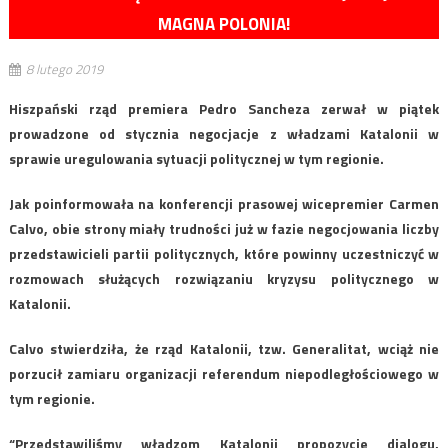
MAGNA POLONIA!
8 lutego 2019
Hiszpański rząd premiera Pedro Sancheza zerwał w piątek
prowadzone od stycznia negocjacje z władzami Katalonii w
sprawie uregulowania sytuacji politycznej w tym regionie.
Jak poinformowała na konferencji prasowej wicepremier Carmen
Calvo, obie strony miały trudności już w fazie negocjowania liczby
przedstawicieli partii politycznych, które powinny uczestniczyć w
rozmowach służących rozwiązaniu kryzysu politycznego w
Katalonii.
Calvo stwierdziła, że rząd Katalonii, tzw. Generalitat, wciąż nie
porzucił zamiaru organizacji referendum niepodległościowego w
tym regionie.
“Przedstawiliśmy władzom Katalonii propozycje dialogu,