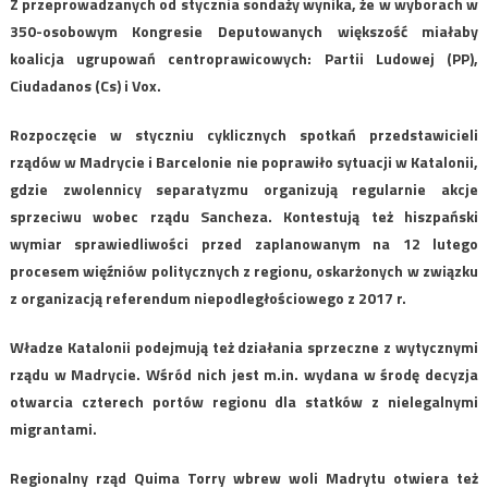
Z przeprowadzanych od stycznia sondaży wynika, że w wyborach w
350-osobowym Kongresie Deputowanych większość miałaby
koalicja ugrupowań centroprawicowych: Partii Ludowej (PP),
Ciudadanos (Cs) i Vox.
Rozpoczęcie w styczniu cyklicznych spotkań przedstawicieli
rządów w Madrycie i Barcelonie nie poprawiło sytuacji w Katalonii,
gdzie zwolennicy separatyzmu organizują regularnie akcje
sprzeciwu wobec rządu Sancheza. Kontestują też hiszpański
wymiar sprawiedliwości przed zaplanowanym na 12 lutego
procesem więźniów politycznych z regionu, oskarżonych w związku
z organizacją referendum niepodległościowego z 2017 r.
Władze Katalonii podejmują też działania sprzeczne z wytycznymi
rządu w Madrycie. Wśród nich jest m.in. wydana w środę decyzja
otwarcia czterech portów regionu dla statków z nielegalnymi
migrantami.
Regionalny rząd Quima Torry wbrew woli Madrytu otwiera też