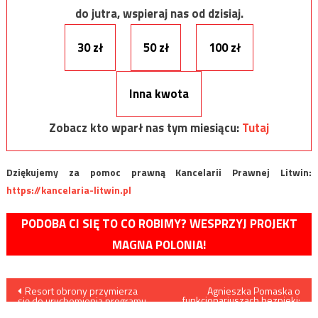
do jutra, wspieraj nas od dzisiaj.
30 zł
50 zł
100 zł
Inna kwota
Zobacz kto wparł nas tym miesiącu:
Tutaj
Dziękujemy za pomoc prawną Kancelarii Prawnej Litwin:
https://kancelaria-litwin.pl
PODOBA CI SIĘ TO CO ROBIMY? WESPRZYJ PROJEKT
MAGNA POLONIA!
Nawigacja
Resort obrony przymierza
Agnieszka Pomaska o
funkcjonariuszach bezpieki:
się do uruchomienia programu
Prawdziwie skromni ludzie
nowego zestawu obrony