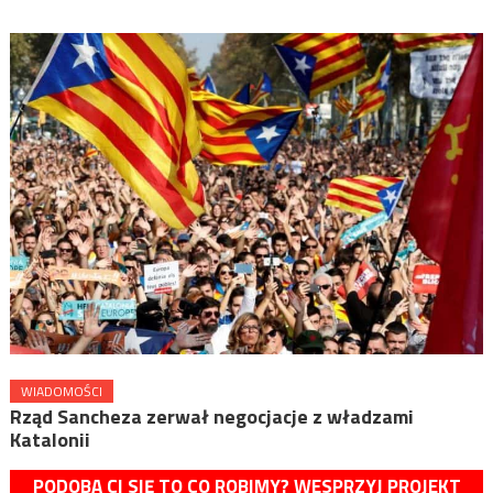
WIADOMOŚCI
Rząd Sancheza zerwał negocjacje z władzami
Katalonii
PODOBA CI SIĘ TO CO ROBIMY? WESPRZYJ PROJEKT