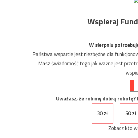
Wspieraj Fund
W sierpniu potrzebu
Państwa wsparcie jest niezbędne dla funkcjonow
Masz świadomość tego jak ważne jest przetrw
wspie
Uważasz, że robimy dobrą robotę? Ni
30 zł
50 zł
Zobacz kto w