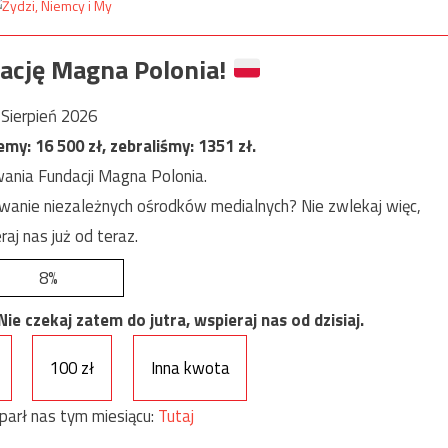
ację Magna Polonia!
Sierpień 2026
jemy:
16 500
zł, zebraliśmy:
1351
zł.
ania Fundacji Magna Polonia.
anie niezależnych ośrodków medialnych? Nie zwlekaj więc,
raj nas już od teraz.
8%
e czekaj zatem do jutra, wspieraj nas od dzisiaj.
100 zł
Inna kwota
parł nas tym miesiącu:
Tutaj