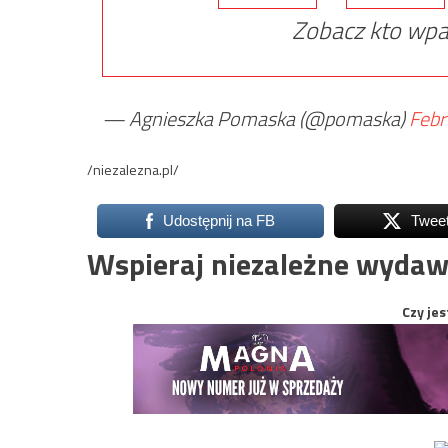
Zobacz kto wpa
— Agnieszka Pomaska (@pomaska)
Febr
/niezalezna.pl/
Udostępnij na FB
Twee
Wspieraj niezależne wydaw
Czy jes