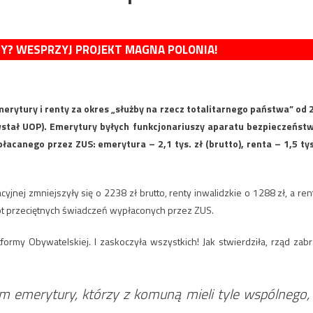
MY? WESPRZYJ PROJEKT MAGNA POLONIA!
rytury i renty za okres „służby na rzecz totalitarnego państwa” od 
powstał UOP). Emerytury byłych funkcjonariuszy aparatu bezpieczeńst
canego przez ZUS: emerytura – 2,1 tys. zł (brutto), renta – 1,5 tys
nej zmniejszyły się o 2238 zł brutto, renty inwalidzkie o 1288 zł, a ren
ot przeciętnych świadczeń wypłaconych przez ZUS.
ormy Obywatelskiej. I zaskoczyła wszystkich! Jak stwierdziła, rząd zabr
m emerytury, którzy z komuną mieli tyle wspólnego,