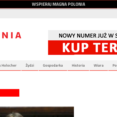
W
S
P
I
E
R
A
J
M
A
G
N
A
P
O
L
O
N
I
A
& Holocher
Żydzi
Gospodarka
Historia
Wiara
Po