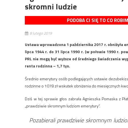
skromni ludzie
PODOBA CI SIĘ TO CO ROBI
8 lutego 2019
Ustawa wprowadzona 1 października 2017 r. obniżyła eme
lipca 1944 r. do 31 lipca 1990 r. (w połowie 1990 r. 
PRL nie mogą być wyższe od średniego świadczenia wypła
renta rodzinna – 1,7 tys.
Średnio emerytury osób podlegających ustawie dezubekizacyj
rodzinne o 1078 zł wskutek obniżenia do miesięcznych kw
Dziś w tej sprawie głos zabrała Agnieszka Pomaska z Platf
„prawdziwie skromnym ludziom emerytury”.
Pozabierali prawdziwie skromnym ludzio