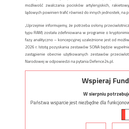
możliwość zwalczania pocisków artyleryjskich, rakiet
lądowych powinien trafić również do innych jednostek, na
„Uprzejmie informujemy, że potrzeba osłony przeciwlotnic
typu RAM) została zdefiniowana w programie o kryptonimi
fazy analityczno – koncepcyjnej uzależnione jest od możliw
2026 r. Istotą pozyskania zestawów SONA będzie wypełnie
zastąpienie obecnie użytkowanych zestawów przeciwlot
Narodowej w odpowiedzi na pytania Defence24.pl.
Wspieraj Fund
W sierpniu potrzebu
Państwa wsparcie jest niezbędne dla funkcjonow