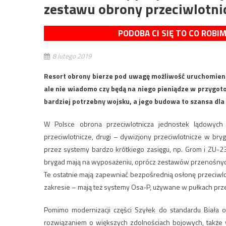
zestawu obrony przeciwlotni
PODOBA CI SIĘ TO CO ROBI
8 lutego 2019
Resort obrony bierze pod uwagę możliwość uruchomien
ale nie wiadomo czy będą na niego pieniądze w przygot
bardziej potrzebny wojsku, a jego budowa to szansa dla
W Polsce obrona przeciwlotnicza jednostek lądowych
przeciwlotnicze, drugi – dywizjony przeciwlotnicze w b
przez systemy bardzo krótkiego zasięgu, np. Grom i ZU-2
brygad mają na wyposażeniu, oprócz zestawów przenośnych
Te ostatnie mają zapewniać bezpośrednią osłonę przeciwl
zakresie – mają też systemy Osa-P, używane w pułkach prze
Pomimo modernizacji części Szyłek do standardu Biała
rozwiązaniem o większych zdolnościach bojowych, także w