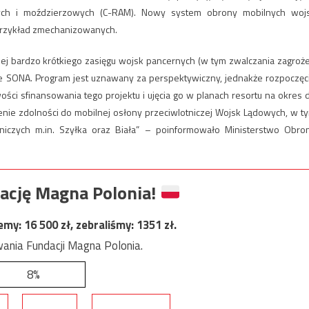
owych i moździerzowych (C-RAM). Nowy system obrony mobilnych woj
 przykład zmechanizowanych.
zej bardzo krótkiego zasięgu wojsk pancernych (w tym zwalczania zagroż
e SONA. Program jest uznawany za perspektywiczny, jednakże rozpoczęc
ości sfinansowania tego projektu i ujęcia go w planach resortu na okres 
nie zdolności do mobilnej osłony przeciwlotniczej Wojsk Lądowych, w t
niczych m.in. Szyłka oraz Biała” – poinformowało Ministerstwo Obro
ację Magna Polonia!
jemy:
16 500
zł, zebraliśmy:
1351
zł.
ania Fundacji Magna Polonia.
8%