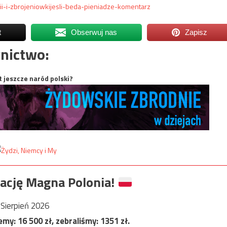
ii-i-zbrojeniowkijesli-beda-pieniadze-komentarz
t
Obserwuj nas
Zapisz
nictwo:
t jeszcze naród polski?
ację Magna Polonia!
Sierpień 2026
jemy:
16 500
zł, zebraliśmy:
1351
zł.