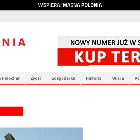
W
S
P
I
E
R
A
J
M
A
G
N
A
P
O
L
O
N
I
A
& Holocher
Żydzi
Gospodarka
Historia
Wiara
Po