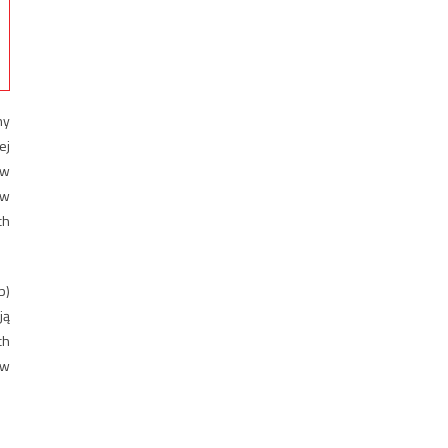
ny
ej
 w
 w
ch
b)
ją
ch
 w