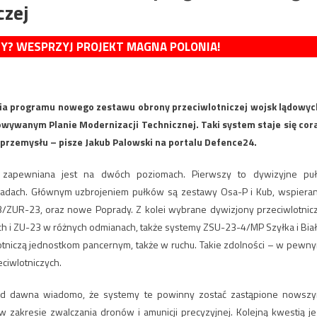
czej
MY? WESPRZYJ PROJEKT MAGNA POLONIA!
ia programu nowego zestawu obrony przeciwlotniczej wojsk lądowyc
owywanym Planie Modernizacji Technicznej. Taki system staje się cor
 przemysłu – pisze Jakub Palowski na portalu Defence24.
 zapewniana jest na dwóch poziomach. Pierwszy to dywizyjne puł
rygadach. Głównym uzbrojeniem pułków są zestawy Osa-P i Kub, wspiera
3/ZUR-23, oraz nowe Poprady. Z kolei wybrane dywizjony przeciwlotnic
 i ZU-23 w różnych odmianach, także systemy ZSU-23-4/MP Szyłka i Biał
otniczą jednostkom pancernym, także w ruchu. Takie zdolności – w pewn
ciwlotniczych.
 od dawna wiadomo, że systemy te powinny zostać zastąpione nowsz
 zakresie zwalczania dronów i amunicji precyzyjnej. Kolejną kwestią je