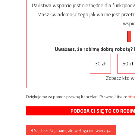
Państwa wsparcie jest niezbędne dla funkcjonow
Masz świadomość tego jak ważne jest przetrw
wspie
Uważasz, że robimy dobrą robotę? Ni
30 zł
50 zł
Zobacz kto w
Dziękujemy za pomoc prawną Kancelarii Prawnej Litwin:
http
PODOBA CI SIĘ TO CO ROBI
Nawigacja
Są chrześcijanami, ale w Boga nie wierzą…