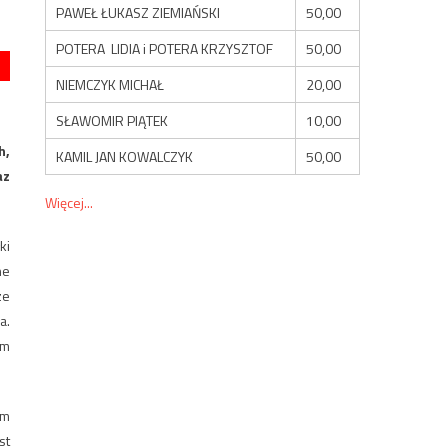
PAWEŁ ŁUKASZ ZIEMIAŃSKI
50,00
POTERA LIDIA i POTERA KRZYSZTOF
50,00
NIEMCZYK MICHAŁ
20,00
SŁAWOMIR PIĄTEK
10,00
h,
KAMIL JAN KOWALCZYK
50,00
az
Więcej...
ki
ne
ze
a.
ym
ym
st