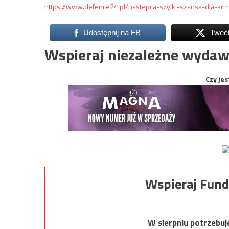
https://www.defence24.pl/nastepca-szylki-szansa-dla-arm
Udostępnij na FB
Twee
Wspieraj niezależne wydaw
Czy jes
Wspieraj Fund
W sierpniu potrzebu