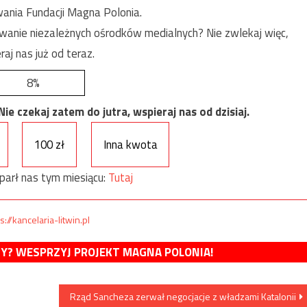
ania Fundacji Magna Polonia.
anie niezależnych ośrodków medialnych? Nie zwlekaj więc,
raj nas już od teraz.
8%
e czekaj zatem do jutra, wspieraj nas od dzisiaj.
100 zł
Inna kwota
parł nas tym miesiącu:
Tutaj
s://kancelaria-litwin.pl
MY? WESPRZYJ PROJEKT MAGNA POLONIA!
Rząd Sancheza zerwał negocjacje z władzami Katalonii