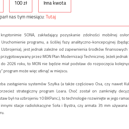
100 zł
Inna kwota
parł nas tym miesiącu:
Tutaj
ryptonimie SONA, zakładający pozyskanie zdolności mobilnej osło
 Uruchomienie programu, a ściślej fazy analityczno-koncepcyjnej (będąc
at Uzbrojenia), jest jednak zależne od zapewnienia środków finansowych
 przygotowywany przez MON Plan Modernizacji Technicznej. Jeżeli jednak
 do 2026 roku, to MON nie będzie miał podstaw do rozpoczęcia kolejny
y” program może więc utknąć w miejscu.
eba zastąpienia systemów Szyłka (a także częściowo Osa, czy nawet Ku
zecież strategiczny program Loara. Choć został on zamknięty decyz
w był na uzbrojeniu 10 BKPanc.), to technologie rozwinięte w jego rama
innymi stacje radiolokacyjne Soła i Bystra, czy armata 35 mm używana
ru.