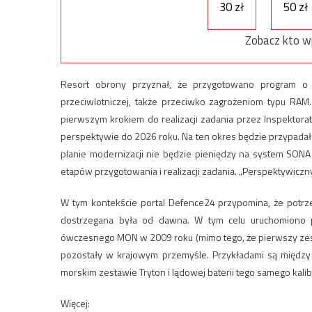
30 zł
50 zł
Zobacz kto w
Resort obrony przyznał, że przygotowano program o k
przeciwlotniczej, także przeciwko zagrożeniom typu RAM.
pierwszym krokiem do realizacji zadania przez Inspektor
perspektywie do 2026 roku. Na ten okres będzie przypadał
planie modernizacji nie będzie pieniędzy na system SONA
etapów przygotowania i realizacji zadania. „Perspektywiczn
W tym kontekście portal Defence24 przypomina, że potrz
dostrzegana była od dawna. W tym celu uruchomiono pr
ówczesnego MON w 2009 roku (mimo tego, że pierwszy zesta
pozostały w krajowym przemyśle. Przykładami są między 
morskim zestawie Tryton i lądowej baterii tego samego kalib
Więcej: