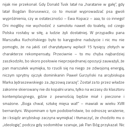
nijak nie przekonał. Gdy Donald Tusk latał na „haratanie w gałę”, gdy
latał Bogdan Borusewicz, co to musiał wyprowadzać psa gwoli
wypróżnienia, czy w ostateczności – Ewa Kopacz – aaa, to co innego!
Oni mogliby nie wychodzić z samolotu nawet do toalety, od czego
Polska rosłaby w siłę, a ludzie żyli dostatniej. W przypadku pana
Marszałka Kuchcińskiego było to karygodne nadużycie i nic mu nie
pomogło, że na jakiś cel charytatywny wpłacił 15 tysięcy złotych w
charakterze rekompensaty. Przeciwnie – to mu chyba najbardziej
zaszkodziło, bo skoro posłowie nieprzejednanej opozycji zauważyli, że
pan marszałek wymięka, to rzucili się na niego ze zdwojoną energią,
niczym sprytny ojczyk dominikanin Paweł Gurzyński na arcybiskupa
Marka Jędraszewskiego za „tęczową zarazę”. Został za to przez władze
zakonne skierowany nie do kopalni uranu, tylko na wczasy do klasztoru
kontemplacyjnego, gdzie z pewnością będzie miał i pieczone i
smażone. „Boga chwal, sztukę mięsa wal!” – mawiali w wieku XVIII
bernardyni. Wspominam o tym podobieństwie, bo odnoszę wrażenie,
że i ksiądz arcybiskup zaczyna wymiękać i tłumaczyć, że chodziło mu o
„ideologię”, podcza gdy sodomitów szanuje, jak Pan Bóg przykazał. Nic