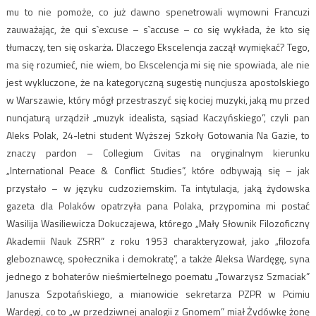
mu to nie pomoże, co już dawno spenetrowali wymowni Francuzi
zauważając, że qui s`excuse – s`accuse – co się wykłada, że kto się
tłumaczy, ten się oskarża. Dlaczego Ekscelencja zaczął wymiękać? Tego,
ma się rozumieć, nie wiem, bo Ekscelencja mi się nie spowiada, ale nie
jest wykluczone, że na kategoryczną sugestię nuncjusza apostolskiego
w Warszawie, który mógł przestraszyć się kociej muzyki, jaką mu przed
nuncjaturą urządził „muzyk idealista, sąsiad Kaczyńskiego”, czyli pan
Aleks Polak, 24-letni student Wyższej Szkoły Gotowania Na Gazie, to
znaczy pardon – Collegium Civitas na oryginalnym kierunku
„International Peace & Conflict Studies”, które odbywają się – jak
przystało – w języku cudzoziemskim. Ta intytulacja, jaką żydowska
gazeta dla Polaków opatrzyła pana Polaka, przypomina mi postać
Wasilija Wasiliewicza Dokuczajewa, którego „Mały Słownik Filozoficzny
Akademii Nauk ZSRR” z roku 1953 charakteryzował, jako „filozofa
gleboznawcę, społecznika i demokratę”, a także Aleksa Wardęgę, syna
jednego z bohaterów nieśmiertelnego poematu „Towarzysz Szmaciak”
Janusza Szpotańskiego, a mianowicie sekretarza PZPR w Pcimiu
Wardęgi, co to „w przedziwnej analogii z Gnomem” miał Żydówkę żonę