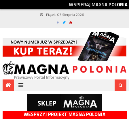
W
S
P
I
E
R
A
J
M
A
G
N
A
P
O
L
O
N
I
A
Piątek, 07 Sierpnia 2026
WESPRZYJ PROJEKT MAGNA POLONIA