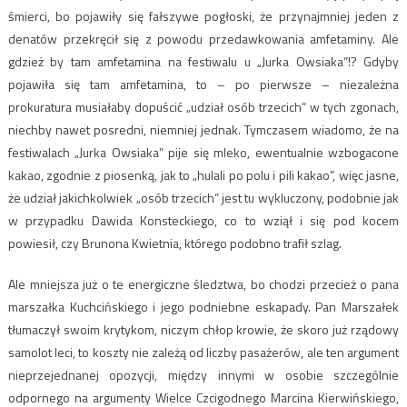
śmierci, bo pojawiły się fałszywe pogłoski, że przynajmniej jeden z
denatów przekręcił się z powodu przedawkowania amfetaminy. Ale
gdzież by tam amfetamina na festiwalu u „Jurka Owsiaka”!? Gdyby
pojawiła się tam amfetamina, to – po pierwsze – niezależna
prokuratura musiałaby dopuścić „udział osób trzecich” w tych zgonach,
niechby nawet posredni, niemniej jednak. Tymczasem wiadomo, że na
festiwalach „Jurka Owsiaka” pije się mleko, ewentualnie wzbogacone
kakao, zgodnie z piosenką, jak to „hulali po polu i pili kakao”, więc jasne,
że udział jakichkolwiek „osób trzecich” jest tu wykluczony, podobnie jak
w przypadku Dawida Konsteckiego, co to wziął i się pod kocem
powiesił, czy Brunona Kwietnia, którego podobno trafił szlag.
Ale mniejsza już o te energiczne śledztwa, bo chodzi przecież o pana
marszałka Kuchcińskiego i jego podniebne eskapady. Pan Marszałek
tłumaczył swoim krytykom, niczym chłop krowie, że skoro już rządowy
samolot leci, to koszty nie zależą od liczby pasażerów, ale ten argument
nieprzejednanej opozycji, między innymi w osobie szczególnie
odpornego na argumenty Wielce Czcigodnego Marcina Kierwińskiego,