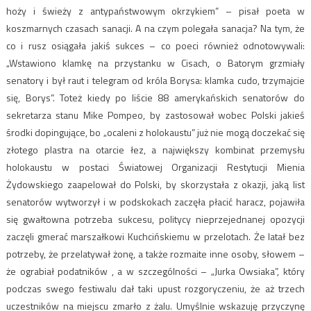
hoży i świeży z antypaństwowym okrzykiem” – pisał poeta w
koszmarnych czasach sanacji. A na czym polegała sanacja? Na tym, że
co i rusz osiągała jakiś sukces – co poeci również odnotowywali:
„Wstawiono klamkę na przystanku w Cisach, o Batorym grzmiały
senatory i był raut i telegram od króla Borysa: klamka cudo, trzymajcie
się, Borys”. Toteż kiedy po liście 88 amerykańskich senatorów do
sekretarza stanu Mike Pompeo, by zastosował wobec Polski jakieś
środki dopingujące, bo „ocaleni z holokaustu” już nie mogą doczekać się
złotego plastra na otarcie łez, a największy kombinat przemysłu
holokaustu w postaci Światowej Organizacji Restytucji Mienia
Żydowskiego zaapelował do Polski, by skorzystała z okazji, jaką list
senatorów wytworzył i w podskokach zaczęła płacić haracz, pojawiła
się gwałtowna potrzeba sukcesu, politycy nieprzejednanej opozycji
zaczęli gmerać marszałkowi Kuchcińskiemu w przelotach. Że latał bez
potrzeby, że przelatywał żonę, a także rozmaite inne osoby, słowem –
że ograbiał podatników , a w szczególności – „Jurka Owsiaka”, który
podczas swego festiwalu dał taki upust rozgoryczeniu, że aż trzech
uczestników na miejscu zmarło z żalu. Umyślnie wskazuję przyczynę