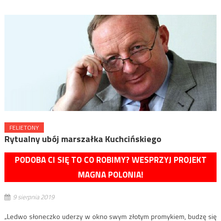
FELIETONY
Rytualny ubój marszałka Kuchcińskiego
PODOBA CI SIĘ TO CO ROBIMY? WESPRZYJ PROJEKT
MAGNA POLONIA!
9 sierpnia 2019
„Ledwo słoneczko uderzy w okno swym złotym promykiem, budzę się