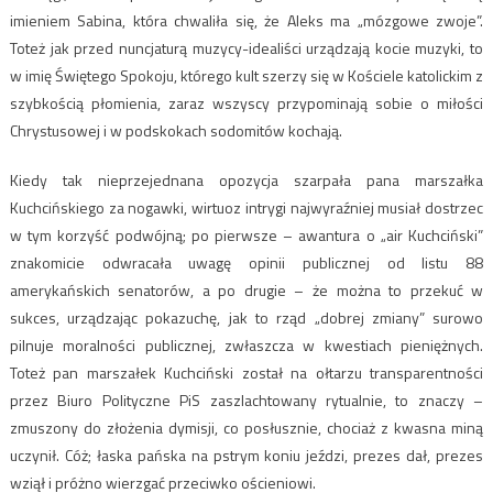
imieniem Sabina, która chwaliła się, że Aleks ma „mózgowe zwoje”.
Toteż jak przed nuncjaturą muzycy-idealiści urządzają kocie muzyki, to
w imię Świętego Spokoju, którego kult szerzy się w Kościele katolickim z
szybkością płomienia, zaraz wszyscy przypominają sobie o miłości
Chrystusowej i w podskokach sodomitów kochają.
Kiedy tak nieprzejednana opozycja szarpała pana marszałka
Kuchcińskiego za nogawki, wirtuoz intrygi najwyraźniej musiał dostrzec
w tym korzyść podwójną; po pierwsze – awantura o „air Kuchciński”
znakomicie odwracała uwagę opinii publicznej od listu 88
amerykańskich senatorów, a po drugie – że można to przekuć w
sukces, urządzając pokazuchę, jak to rząd „dobrej zmiany” surowo
pilnuje moralności publicznej, zwłaszcza w kwestiach pieniężnych.
Toteż pan marszałek Kuchciński został na ołtarzu transparentności
przez Biuro Polityczne PiS zaszlachtowany rytualnie, to znaczy –
zmuszony do złożenia dymisji, co posłusznie, chociaż z kwasna miną
uczynił. Cóż; łaska pańska na pstrym koniu jeździ, prezes dał, prezes
wziął i próżno wierzgać przeciwko ościeniowi.