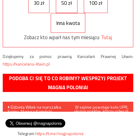
30 zł
50 zł
100 zł
Inna kwota
Zobacz kto wparł nas tym miesiącu:
Tutaj
Dziękujemy za pomoc prawną Kancelarii Prawnej Litwin:
https://kancelaria-litwin.pl
PODOBA CI SIĘ TO CO ROBIMY? WESPRZYJ PROJEKT
MAGNA POLONIA!
Nawigacja
Elżbieta Witek na marszałka
W sejmie powstaje koło UPR,
skupia posłów, którzy odeszli
Sejmu, Mariusz Kamiński
z Kukiz’15 na wieść o mariażu
wpisu
stanie na czele MSWiA
ugrupowania z PSL
Telegram
https://t.me/magnapolonia