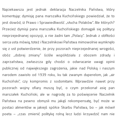
Najciekawsza jest jednak deklaracja Naczelnika Państwa, który
komentując dymisję pana marszałka Kuchcińskiego powiedział, że to
jest dowód, iż Prawo i Sprawiedliwość „słucha Polaków”. Ale których?
Przecież dymisji pana marszałka Kuchcińskiego domagali się politycy
nieprzejednanej opozycji, a nie żadni tam „Polacy”. Jednak z obfitości
serca usta mówią, toteż i Naczelnikowi Państwa mimowolnie wymknęło
się z ust potwierdzenie, że przy pozorach nieprzejednanej wrogości,
obóz „dobrej zmiany” ściśle współdziała z obozem zdrady i
zaprzaństwa, zwłaszcza gdy chodzi o odwracanie uwagi opinii
publicznej od największego zagrożenia, jakie nad Polską i naszym
narodem zawisło od 1939 roku, ku tak zwanym duperelom, jak „air
Kuchciński”, czy kompromis z sodomitami. Wprawdzie nawet przy
pozorach wojny ofiary muszą być, o czym przekonał asię pan
marszałek Kuchciński, ale w nagrodę za to poświęcenie Naczelnik
Państwa na pewno obmysli mu jakąś rekompensatę, być może w
postaci alimentów w jakiejś spółce Skarbu Państwa, bo – jak mówił
poeta – „czas zmienić politykę rolną lecz ludzi krzywdzić nam nie