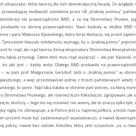
ch ekspozytur, które tworzą dla nich demokratyczną fasadę. Ze względu 
ci, przewidującej możliwość udzielenia przez UE „bratniej pomocy” państ
demokracji lub praworządności BND, a za nią Stronnictwo Pruskie, je
, postawiła na obronę praworządności. Stare kiejkuty w służbie BND 
onsa i pana Mateusza Kijowskiego, który teraz tłumaczy się przed sądem
k. Tymczasem klauzula solidarności wymaga, by o „bratnią pomoc” poprosi
ić to rząd, ale rząd tworzy dzisiaj ekspozytura Stronnictwa Amerykańsk
mu takiej przysługi. Zatem ktoś musi rząd wyręczyć – ale pan Kijowski, n
e, bo jaki jest – każdy widzi. Dlatego BND postawiła na praworządność
– w pani prof. Małgorzacie Gersdorf. Jeśli o „bratnią pomoc” w obron
jwyższego, a więc przedstawiciel jednej z trzech państwowych władz, 
skiego, to jasne. Stąd taka batalia w obronie pani prezes, za którą mur
ry Stronnictwa Pruskiego, ale również liczni folksdojcze, zgrupowani, jak s
ię to skończy – tego ma się rozumieć nie wiemy, ale to znaczy tylko tyle, 
by nigdy nic obowiązuje, a w Polsce jest co najmniej półtora, a może naw
eden procent może być zadaniowanych wywiadowczo, a nawet dywersyjni
 patrzy, nawet bez udziału Kukuńka, który jest oczywiście „za, a naw