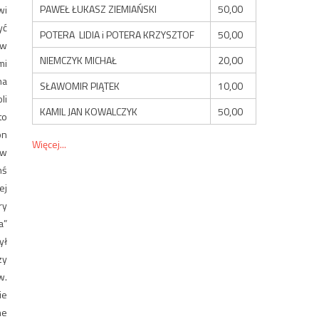
PAWEŁ ŁUKASZ ZIEMIAŃSKI
50,00
wi
yć
POTERA LIDIA i POTERA KRZYSZTOF
50,00
 w
NIEMCZYK MICHAŁ
20,00
mi
na
SŁAWOMIR PIĄTEK
10,00
li
KAMIL JAN KOWALCZYK
50,00
to
on
Więcej...
 w
hś
ej
ry
a”
ył
zy
w.
ie
ne