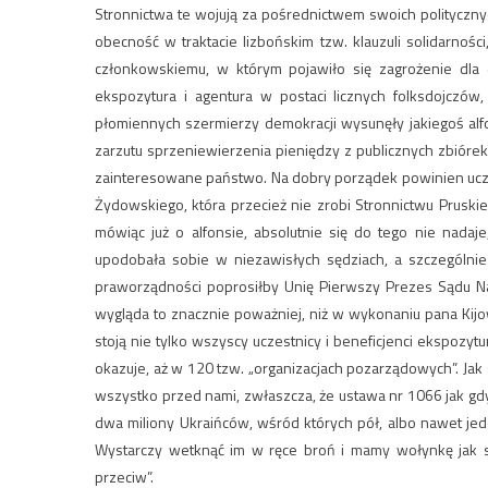
Stronnictwa te wojują za pośrednictwem swoich polityczny
obecność w traktacie lizbońskim tzw. klauzuli solidarnoś
członkowskiemu, w którym pojawiło się zagrożenie dla 
ekspozytura i agentura w postaci licznych folksdojczów
płomiennych szermierzy demokracji wysunęły jakiegoś alf
zarzutu sprzeniewierzenia pieniędzy z publicznych zbióre
zainteresowane państwo. Na dobry porządek powinien uczyn
Żydowskiego, która przecież nie zrobi Stronnictwu Pruskie
mówiąc już o alfonsie, absolutnie się do tego nie nadaj
upodobała sobie w niezawisłych sędziach, a szczególnie 
praworządności poprosiłby Unię Pierwszy Prezes Sądu Na
wygląda to znacznie poważniej, niż w wykonaniu pana Kijow
stoją nie tylko wszyscy uczestnicy i beneficjenci ekspozytu
okazuje, aż w 120 tzw. „organizacjach pozarządowych”. Jak s
wszystko przed nami, zwłaszcza, że ustawa nr 1066 jak gdy
dwa miliony Ukraińców, wśród których pół, albo nawet j
Wystarczy wetknąć im w ręce broń i mamy wołynkę jak się
przeciw”.