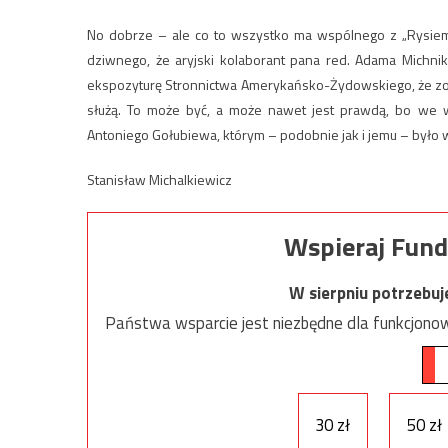
No dobrze – ale co to wszystko ma wspólnego z „Rysiem” 
dziwnego, że aryjski kolaborant pana red. Adama Michnik
ekspozyturę Stronnictwa Amerykańsko-Żydowskiego, że zosta
służą. To może być, a może nawet jest prawdą, bo we w
Antoniego Gołubiewa, którym – podobnie jak i jemu – było w
Stanisław Michalkiewicz
Wspieraj Fund
W sierpniu potrzebu
Państwa wsparcie jest niezbędne dla funkcjonow
30 zł
50 zł