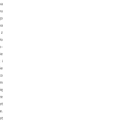
na
wu
go
na
 z
ło
o-
ie
 i
ie
to
em
ię
że
et
e.
et