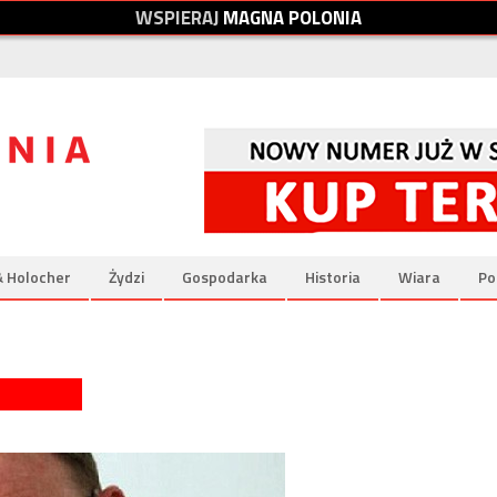
W
S
P
I
E
R
A
J
M
A
G
N
A
P
O
L
O
N
I
A
& Holocher
Żydzi
Gospodarka
Historia
Wiara
Po