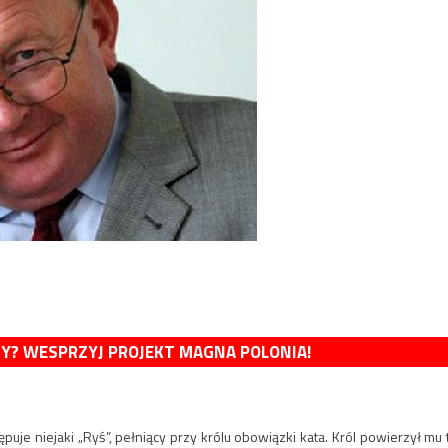
MY? WESPRZYJ PROJEKT MAGNA POLONIA!
je niejaki „Ryś”, pełniący przy królu obowiązki kata. Król powierzył mu 