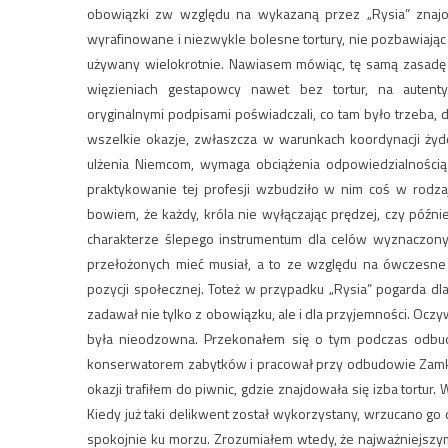
obowiązki zw względu na wykazaną przez „Rysia” znajo
wyrafinowane i niezwykle bolesne tortury, nie pozbawiając 
używany wielokrotnie. Nawiasem mówiąc, tę samą zasad
więzieniach gestapowcy nawet bez tortur, na autentyc
oryginalnymi podpisami poświadczali, co tam było trzeba, 
wszelkie okazje, zwłaszcza w warunkach koordynacji żydows
ulżenia Niemcom, wymaga obciążenia odpowiedzialnością z
praktykowanie tej profesji wzbudziło w nim coś w rodzaj
bowiem, że każdy, króla nie wyłączając prędzej, czy późn
charakterze ślepego instrumentum dla celów wyznaczony
przełożonych mieć musiał, a to ze względu na ówczesne
pozycji społecznej. Toteż w przypadku „Rysia” pogarda dl
zadawał nie tylko z obowiązku, ale i dla przyjemności. Oczyw
była nieodzowna. Przekonałem się o tym podczas odbud
konserwatorem zabytków i pracował przy odbudowie Zamku.
okazji trafiłem do piwnic, gdzie znajdowała się izba tortu
Kiedy już taki delikwent został wykorzystany, wrzucano go 
spokojnie ku morzu. Zrozumiałem wtedy, że najważniejszy