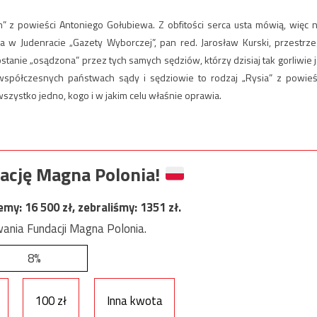
z powieści Antoniego Gołubiewa. Z obfitości serca usta mówią, więc n
a w Judenracie „Gazety Wyborczej”, pan red. Jarosław Kurski, przestrze
nie „osądzona” przez tych samych sędziów, którzy dzisiaj tak gorliwie j
spółczesnych państwach sądy i sędziowie to rodzaj „Rysia” z powieś
szystko jedno, kogo i w jakim celu właśnie oprawia.
ację Magna Polonia!
jemy:
16 500
zł, zebraliśmy:
1351
zł.
ania Fundacji Magna Polonia.
8%
100 zł
Inna kwota