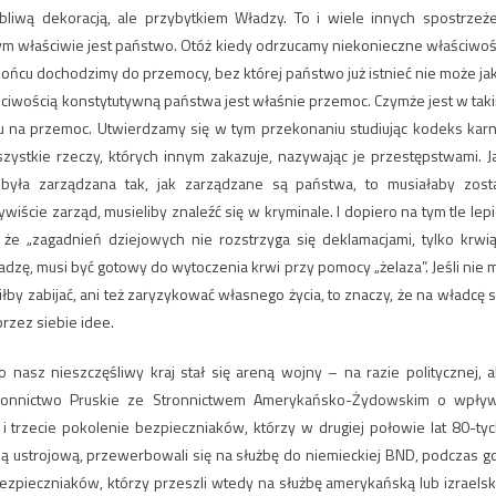
bliwą dekoracją, ale przybytkiem Władzy. To i wiele innych spostrzeż
ym właściwie jest państwo. Otóż kiedy odrzucamy niekonieczne właściwoś
końcu dochodzimy do przemocy, bez której państwo już istnieć nie może ja
aściwością konstytutywną państwa jest właśnie przemoc. Czymże jest w tak
 na przemoc. Utwierdzamy się w tym przekonaniu studiując kodeks karn
stkie rzeczy, których innym zakazuje, nazywając je przestępstwami. J
była zarządzana tak, jak zarządzane są państwa, to musiałaby zost
wiście zarząd, musieliby znaleźć się w kryminale. I dopiero na tym tle lepi
e „zagadnień dziejowych nie rozstrzyga się deklamacjami, tylko krwią
adzę, musi być gotowy do wytoczenia krwi przy pomocy „żelaza”. Jeśli nie 
fiłby zabijać, ani też zaryzykować własnego życia, to znaczy, że na władcę s
rzez siebie idee.
 nasz nieszczęśliwy kraj stał się areną wojny – na razie politycznej, a
tronnictwo Pruskie ze Stronnictwem Amerykańsko-Żydowskim o wpły
 i trzecie pokolenie bezpieczniaków, którzy w drugiej połowie lat 80-tyc
ą ustrojową, przewerbowali się na służbę do niemieckiej BND, podczas g
ieczniaków, którzy przeszli wtedy na służbę amerykańską lub izraelsk