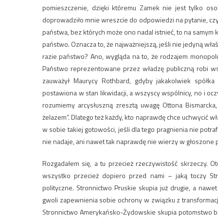
pomieszczenie, dzięki któremu Zamek nie jest tylko oso
doprowadziło mnie wreszcie do odpowiedzi na pytanie, cz
państwa, bez których może ono nadal istnieć, to na samym 
państwo. Oznacza to, że najważniejszą, jeśli nie jedyną wł
razie państwo? Ano, wygląda na to, że rodzajem monopolu
Państwo reprezentowane przez władzę publiczną robi wszy
zauważył Maurycy Rothbard, gdyby jakakolwiek spółka 
postawiona w stan likwidacji, a wszyscy wspólnicy, no i oczy
rozumiemy arcysłuszną zresztą uwagę Ottona Bismarcka, ż
żelazem”. Dlatego też każdy, kto naprawdę chce uchwycić wł
w sobie takiej gotowości, jeśli dla tego pragnienia nie potra
nie nadaje, ani nawet tak naprawdę nie wierzy w głoszone p
Rozgadałem się, a tu przecież rzeczywistość skrzeczy. Oto
wszystko przecież dopiero przed nami – jaką toczy S
polityczne. Stronnictwo Pruskie skupia już drugie, a nawet
gwoli zapewnienia sobie ochrony w związku z transformacj
Stronnictwo Amerykańsko-Żydowskie skupia potomstwo bezp