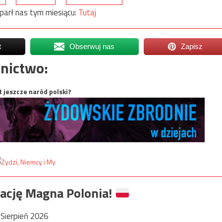
parł nas tym miesiącu:
Tutaj
t
Obserwuj nas
Zapisz
nictwo:
t jeszcze naród polski?
ację Magna Polonia!
Sierpień 2026