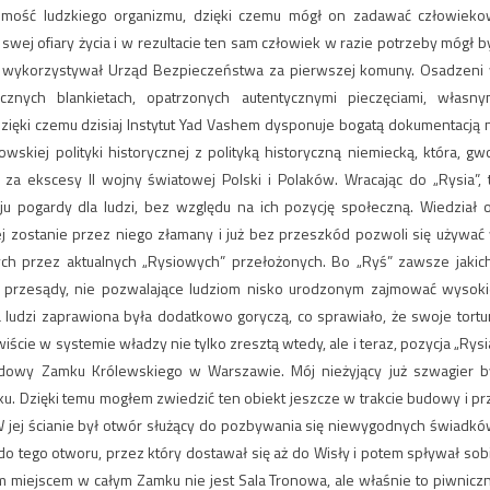
mość ludzkiego organizmu, dzięki czemu mógł on zadawać człowieko
swej ofiary życia i w rezultacie ten sam człowiek w razie potrzeby mógł b
ę wykorzystywał Urząd Bezpieczeństwa za pierwszej komuny. Osadzeni
znych blankietach, opatrzonych autentycznymi pieczęciami, własny
dzięki czemu dzisiaj Instytut Yad Vashem dysponuje bogatą dokumentacją 
kiej polityki historycznej z polityką historyczną niemiecką, która, gwo
a ekscesy II wojny światowej Polski i Polaków. Wracając do „Rysia”, 
u pogardy dla ludzi, bez względu na ich pozycję społeczną. Wiedział 
iej zostanie przez niego złamany i już bez przeszkód pozwoli się używać
ch przez aktualnych „Rysiowych” przełożonych. Bo „Ryś” zawsze jakic
 przesądy, nie pozwalające ludziom nisko urodzonym zajmować wysoki
a ludzi zaprawiona była dodatkowo goryczą, co sprawiało, że swoje tortu
iście w systemie władzy nie tylko zresztą wtedy, ale i teraz, pozycja „Rysi
owy Zamku Królewskiego w Warszawie. Mój nieżyjący już szwagier b
 Dzięki temu mogłem zwiedzić ten obiekt jeszcze w trakcie budowy i pr
r. W jej ścianie był otwór służący do pozbywania się niewygodnych świadkó
do tego otworu, przez który dostawał się aż do Wisły i potem spływał sob
m miejscem w całym Zamku nie jest Sala Tronowa, ale właśnie to piwnicz