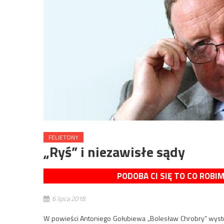
FELIETONY
„Ryś” i niezawisłe sądy
PODOBA CI SIĘ TO CO ROBI
6 lipca 2018
W powieści Antoniego Gołubiewa „Bolesław Chrobry” występu