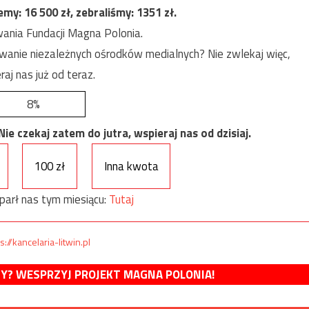
jemy:
16 500
zł, zebraliśmy:
1351
zł.
ania Fundacji Magna Polonia.
anie niezależnych ośrodków medialnych? Nie zwlekaj więc,
raj nas już od teraz.
8%
e czekaj zatem do jutra, wspieraj nas od dzisiaj.
100 zł
Inna kwota
parł nas tym miesiącu:
Tutaj
s://kancelaria-litwin.pl
MY? WESPRZYJ PROJEKT MAGNA POLONIA!