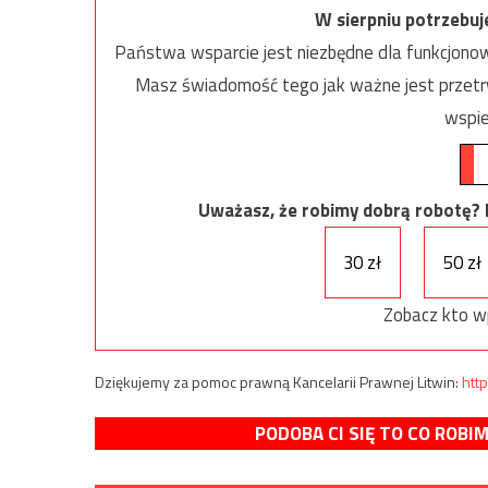
W sierpniu potrzebu
Państwa wsparcie jest niezbędne dla funkcjonow
Masz świadomość tego jak ważne jest przetrw
wspie
Uważasz, że robimy dobrą robotę? Ni
30 zł
50 zł
Zobacz kto w
Dziękujemy za pomoc prawną Kancelarii Prawnej Litwin:
http
PODOBA CI SIĘ TO CO ROBI