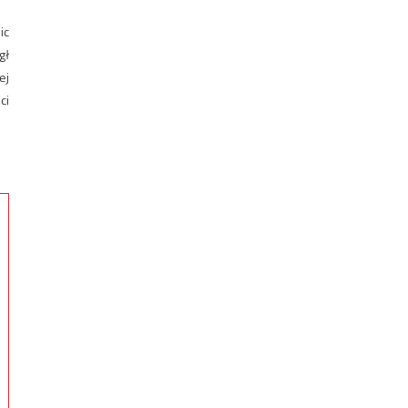
ic
gł
ej
ci