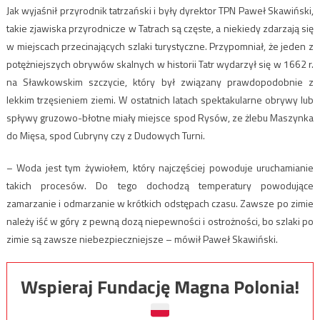
Jak wyjaśnił przyrodnik tatrzański i były dyrektor TPN Paweł Skawiński,
takie zjawiska przyrodnicze w Tatrach są częste, a niekiedy zdarzają się
w miejscach przecinających szlaki turystyczne. Przypomniał, że jeden z
potężniejszych obrywów skalnych w historii Tatr wydarzył się w 1662 r.
na Sławkowskim szczycie, który był związany prawdopodobnie z
lekkim trzęsieniem ziemi. W ostatnich latach spektakularne obrywy lub
spływy gruzowo-błotne miały miejsce spod Rysów, ze żlebu Maszynka
do Mięsa, spod Cubryny czy z Dudowych Turni.
– Woda jest tym żywiołem, który najczęściej powoduje uruchamianie
takich procesów. Do tego dochodzą temperatury powodujące
zamarzanie i odmarzanie w krótkich odstępach czasu. Zawsze po zimie
należy iść w góry z pewną dozą niepewności i ostrożności, bo szlaki po
zimie są zawsze niebezpieczniejsze – mówił Paweł Skawiński.
Wspieraj Fundację Magna Polonia!