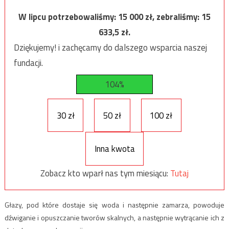
W lipcu potrzebowaliśmy:
15 000
zł, zebraliśmy:
15
633,5
zł.
Dziękujemy! i zachęcamy do dalszego wsparcia naszej
fundacji.
104%
30 zł
50 zł
100 zł
Inna kwota
Zobacz kto wparł nas tym miesiącu:
Tutaj
Głazy, pod które dostaje się woda i następnie zamarza, powoduje
dźwiganie i opuszczanie tworów skalnych, a następnie wytrącanie ich z