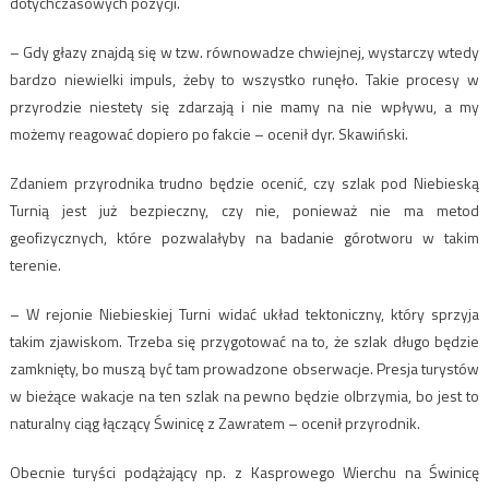
dotychczasowych pozycji.
– Gdy głazy znajdą się w tzw. równowadze chwiejnej, wystarczy wtedy
bardzo niewielki impuls, żeby to wszystko runęło. Takie procesy w
przyrodzie niestety się zdarzają i nie mamy na nie wpływu, a my
możemy reagować dopiero po fakcie – ocenił dyr. Skawiński.
Zdaniem przyrodnika trudno będzie ocenić, czy szlak pod Niebieską
Turnią jest już bezpieczny, czy nie, ponieważ nie ma metod
geofizycznych, które pozwalałyby na badanie górotworu w takim
terenie.
– W rejonie Niebieskiej Turni widać układ tektoniczny, który sprzyja
takim zjawiskom. Trzeba się przygotować na to, że szlak długo będzie
zamknięty, bo muszą być tam prowadzone obserwacje. Presja turystów
w bieżące wakacje na ten szlak na pewno będzie olbrzymia, bo jest to
naturalny ciąg łączący Świnicę z Zawratem – ocenił przyrodnik.
Obecnie turyści podążający np. z Kasprowego Wierchu na Świnicę