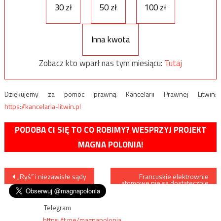
30 zł
50 zł
100 zł
Inna kwota
Zobacz kto wparł nas tym miesiącu:
Tutaj
Dziękujemy za pomoc prawną Kancelarii Prawnej Litwin:
https://kancelaria-litwin.pl
PODOBA CI SIĘ TO CO ROBIMY? WESPRZYJ PROJEKT
MAGNA POLONIA!
Nawigacja
„Ryś” i niezawisłe sądy
Francuskie elektrownie
atomowe nie są dostatecznie
chronione na wypadek ataku
wpisu
terrorystycznego
Telegram
https://t.me/magnapolonia