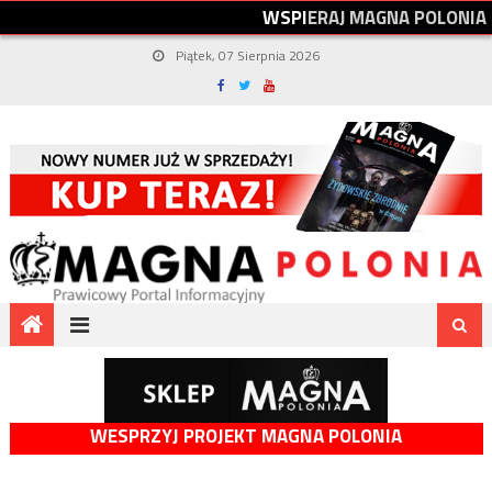
W
S
P
I
E
R
A
J
M
A
G
N
A
P
O
L
O
N
I
A
Piątek, 07 Sierpnia 2026
WESPRZYJ PROJEKT MAGNA POLONIA