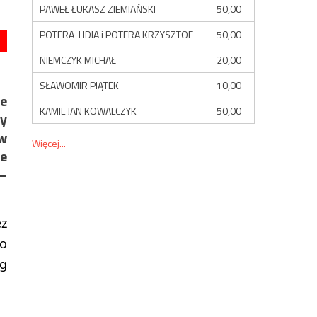
PAWEŁ ŁUKASZ ZIEMIAŃSKI
50,00
POTERA LIDIA i POTERA KRZYSZTOF
50,00
NIEMCZYK MICHAŁ
20,00
SŁAWOMIR PIĄTEK
10,00
ie
KAMIL JAN KOWALCZYK
50,00
cy
ów
Więcej...
e
–
ez
go
ug