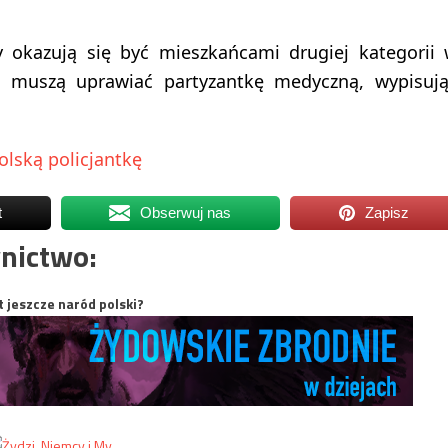
y okazują się być mieszkańcami drugiej kategorii
eż muszą uprawiać partyzantkę medyczną, wypisuj
olską policjantkę
t
Obserwuj nas
Zapisz
nictwo:
t jeszcze naród polski?