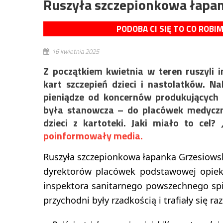
Ruszyła szczepionkowa łapa
PODOBA CI SIĘ TO CO ROBI
16 kwietnia 2025
Z początkiem kwietnia w teren ruszyli i
kart szczepień dzieci i nastolatków. 
pieniądze od koncernów produkujących 
była stanowcza – do placówek medycz
dzieci z kartoteki. Jaki miało to cel?
poinformowały media.
Ruszyła szczepionkowa łapanka Grzesiowsk
dyrektorów placówek podstawowej opiek
inspektora sanitarnego powszechnego spis
przychodni były rzadkością i trafiały się ra