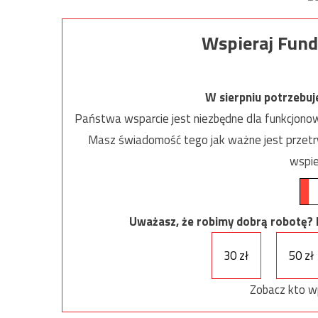
Wspieraj Fund
W sierpniu potrzebu
Państwa wsparcie jest niezbędne dla funkcjonow
Masz świadomość tego jak ważne jest przetrw
wspie
Uważasz, że robimy dobrą robotę? Ni
30 zł
50 zł
Zobacz kto w