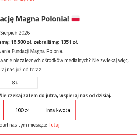
ację Magna Polonia!
Sierpień 2026
jemy:
16 500
zł, zebraliśmy:
1351
zł.
ania Fundacji Magna Polonia.
anie niezależnych ośrodków medialnych? Nie zwlekaj więc,
raj nas już od teraz.
8%
e czekaj zatem do jutra, wspieraj nas od dzisiaj.
100 zł
Inna kwota
parł nas tym miesiącu:
Tutaj