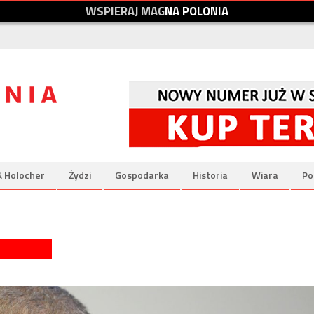
W
S
P
I
E
R
A
J
M
A
G
N
A
P
O
L
O
N
I
A
& Holocher
Żydzi
Gospodarka
Historia
Wiara
Po