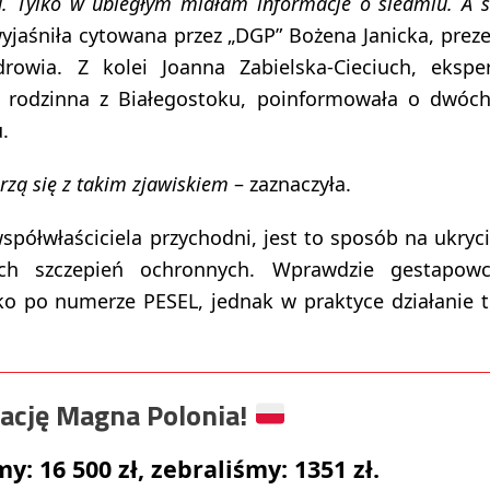
iu. Tylko w ubiegłym miałam informacje o siedmiu. A 
yjaśniła cytowana przez „DGP” Bożena Janicka, prez
wia. Z kolei Joanna Zabielska-Cieciuch, ekspe
a rodzinna z Białegostoku, poinformowała o dwóc
.
rzą się z takim zjawiskiem
– zaznaczyła.
spółwłaściciela przychodni, jest to sposób na ukryc
ch szczepień ochronnych. Wprawdzie gestapowc
o po numerze PESEL, jednak w praktyce działanie 
ację Magna Polonia!
emy:
16 500
zł, zebraliśmy:
1351
zł.