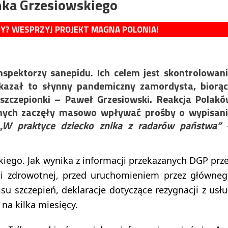
nka Grzesiowskiego
MY? WESPRZYJ PROJEKT MAGNA POLONIA!
nspektorzy sanepidu. Ich celem jest skontrolowan
Nakazał to słynny pandemiczny zamordysta, biorą
szczepionki – Paweł Grzesiowski. Reakcja Polak
nych zaczęły masowo wpływać prośby o wypisani
„W praktyce dziecko znika z radarów państwa”
iego. Jak wynika z informacji przekazanych DGP prz
i zdrowotnej, przed uruchomieniem przez główne
u szczepień, deklaracje dotyczące rezygnacji z usł
z na kilka miesięcy.