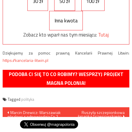
30 zł
50 zł
100 zł
Inna kwota
Zobacz kto wparł nas tym miesiącu:
Tutaj
Dziękujemy za pomoc prawną Kancelarii Prawnej Litwin:
https://kancelaria-litwin.pl
PODOBA CI SIĘ TO CO ROBIMY? WESPRZYJ PROJEKT
MAGNA POLONIA!
Tagged
polityka
Nawigacja
Marcin Drewicz: Warszawiak
Ruszyła szczepionkowa
łapanka Grzesiowskiego
góralowi z odpowiedzią Cz.2
wpisu