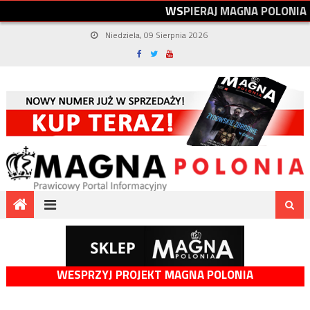
W
S
P
I
E
R
A
J
M
A
G
N
A
P
O
L
O
N
I
A
Niedziela, 09 Sierpnia 2026
WESPRZYJ PROJEKT MAGNA POLONIA