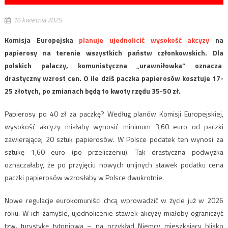
16 kwietnia 2025
Komisja Europejska
planuje ujednolicić wysokość akcyzy
na
papierosy na terenie wszystkich państw członkowskich. Dla
polskich palaczy, komunistyczna „urawniłowka” oznacza
drastyczny wzrost cen. O ile dziś paczka papierosów kosztuje 17-
25 złotych, po zmianach będą to kwoty rzędu 35-50 zł.
Papierosy po 40 zł za paczkę? Według planów Komisji Europejskiej,
wysokość akcyzy miałaby wynosić minimum 3,60 euro od paczki
zawierającej 20 sztuk papierosów. W Polsce podatek ten wynosi za
sztukę 1,60 euro (po przeliczeniu). Tak drastyczna podwyżka
oznaczałaby, że po przyjęciu nowych unijnych stawek podatku cena
paczki papierosów wzrosłaby w Polsce dwukrotnie.
Nowe regulacje eurokomuniści chcą wprowadzić w życie już w 2026
roku. W ich zamyśle, ujednolicenie stawek akcyzy miałoby ograniczyć
tzw. turystykę tytoniową – na przykład Niemcy mieszkający blisko