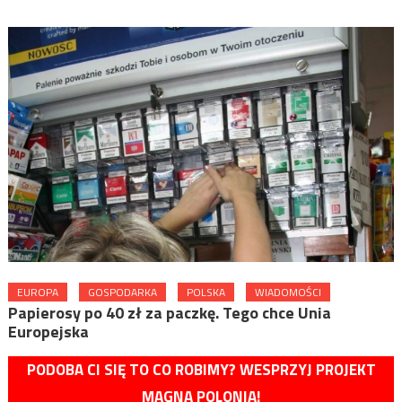
EUROPA
GOSPODARKA
POLSKA
WIADOMOŚCI
Papierosy po 40 zł za paczkę. Tego chce Unia
Europejska
PODOBA CI SIĘ TO CO ROBIMY? WESPRZYJ PROJEKT
MAGNA POLONIA!