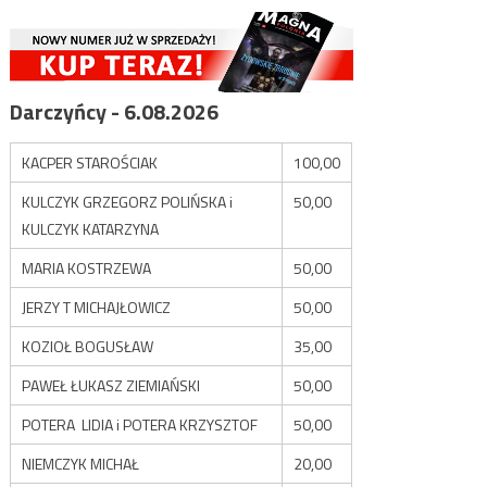
Darczyńcy - 6.08.2026
KACPER STAROŚCIAK
100,00
KULCZYK GRZEGORZ POLIŃSKA i
50,00
KULCZYK KATARZYNA
MARIA KOSTRZEWA
50,00
JERZY T MICHAJŁOWICZ
50,00
KOZIOŁ BOGUSŁAW
35,00
PAWEŁ ŁUKASZ ZIEMIAŃSKI
50,00
POTERA LIDIA i POTERA KRZYSZTOF
50,00
NIEMCZYK MICHAŁ
20,00