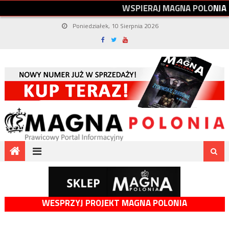
W
S
P
I
E
R
A
J
M
A
G
N
A
P
O
L
O
N
I
A
Poniedziałek, 10 Sierpnia 2026
WESPRZYJ PROJEKT MAGNA POLONIA