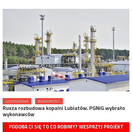
GOSPODARKA
WIADOMOŚCI
Rusza rozbudowa kopalni Lubiatów. PGNiG wybrało
wykonawców
PODOBA CI SIĘ TO CO ROBIMY? WESPRZYJ PROJEKT