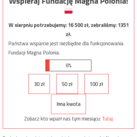
Wspieraj Fundację Magna Polonia!
W sierpniu potrzebujemy:
16 500
zł, zebraliśmy:
1351
zł.
Państwa wsparcie jest niezbędne dla funkcjonowania
Fundacji Magna Polonia.
8%
30 zł
50 zł
100 zł
Inna kwota
Zobacz kto wparł nas tym miesiącu:
Tutaj