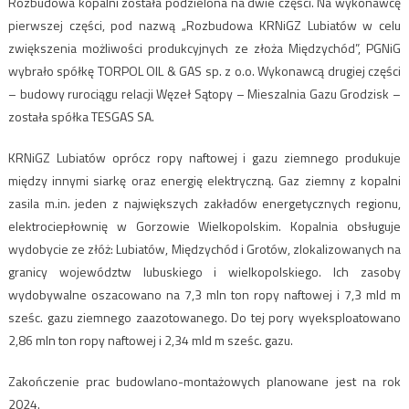
Rozbudowa kopalni została podzielona na dwie części. Na wykonawcę
pierwszej części, pod nazwą „Rozbudowa KRNiGZ Lubiatów w celu
zwiększenia możliwości produkcyjnych ze złoża Międzychód”, PGNiG
wybrało spółkę TORPOL OIL & GAS sp. z o.o. Wykonawcą drugiej części
– budowy rurociągu relacji Węzeł Sątopy – Mieszalnia Gazu Grodzisk –
została spółka TESGAS SA.
KRNiGZ Lubiatów oprócz ropy naftowej i gazu ziemnego produkuje
między innymi siarkę oraz energię elektryczną. Gaz ziemny z kopalni
zasila m.in. jeden z największych zakładów energetycznych regionu,
elektrociepłownię w Gorzowie Wielkopolskim. Kopalnia obsługuje
wydobycie ze złóż: Lubiatów, Międzychód i Grotów, zlokalizowanych na
granicy województw lubuskiego i wielkopolskiego. Ich zasoby
wydobywalne oszacowano na 7,3 mln ton ropy naftowej i 7,3 mld m
sześc. gazu ziemnego zaazotowanego. Do tej pory wyeksploatowano
2,86 mln ton ropy naftowej i 2,34 mld m sześc. gazu.
Zakończenie prac budowlano-montażowych planowane jest na rok
2024.