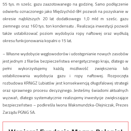
55 tys. m sześc. gazu zaazotowanego na godzinę. Samo podłączenie
odwiertu oznaczonego jako Międzychód-8H pozwoli na pozyskanie w
okresie najbliższych 20 lat dodatkowego 1,0 mld m sześc. gazu
ziemnego oraz 160 tys. ton kondensatu . Realizacja inwestycji pozwoli
także ustabilizować poziom wydobycia ropy naftowej oraz wydłużą
okresu funkcjonowania kopalni o 15 lat.
– Własne wydobycie węglowodorów i udostępnianie nowych zasobów
jest jednym z filarów bezpieczeństwa energetycznego kraju, dlatego w
pełni wykorzystujemy każdą możliwość zwiększenia lub
ustabilizowania wydobycia gazu i ropy naftowej. Rozpoczęta
rozbudowa KRNiGZ Lubiatów jest konsekwencją długofalowej strategii
oraz sprawnego procesu decyzyjnego. Jesteśmy świadomi aktualnych
wyzwań, dlatego systematycznie realizujemy inwestycje zwiększające
bezpieczeństwo – podkreśla Iwona Waksmundzka-Olejniczak, Prezes
Zarządu PGNiG SA.