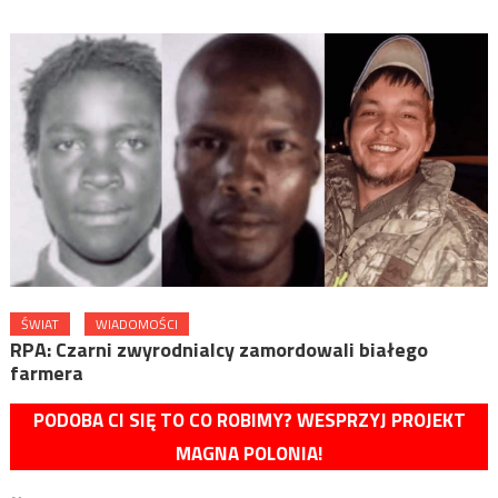
ŚWIAT
WIADOMOŚCI
RPA: Czarni zwyrodnialcy zamordowali białego
farmera
PODOBA CI SIĘ TO CO ROBIMY? WESPRZYJ PROJEKT
MAGNA POLONIA!