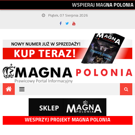
W
S
P
I
E
R
A
J
M
A
G
N
A
P
O
L
O
N
I
A
Piątek, 07 Sierpnia 2026
WESPRZYJ PROJEKT MAGNA POLONIA