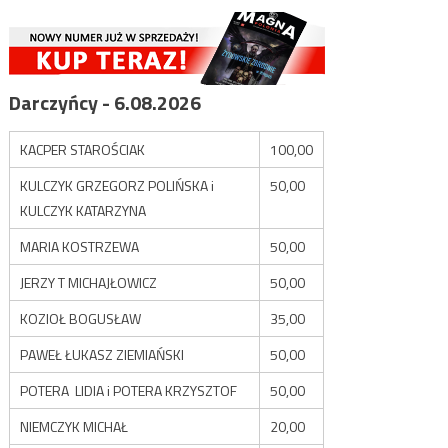
Darczyńcy - 6.08.2026
KACPER STAROŚCIAK
100,00
KULCZYK GRZEGORZ POLIŃSKA i
50,00
KULCZYK KATARZYNA
MARIA KOSTRZEWA
50,00
JERZY T MICHAJŁOWICZ
50,00
KOZIOŁ BOGUSŁAW
35,00
PAWEŁ ŁUKASZ ZIEMIAŃSKI
50,00
POTERA LIDIA i POTERA KRZYSZTOF
50,00
NIEMCZYK MICHAŁ
20,00