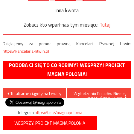
Inna kwota
Zobacz kto wparł nas tym miesiącu:
Tutaj
Dziękujemy za pomoc prawną Kancelarii Prawnej Litwin:
https://kancelaria-litwin.pl
PODOBA CI SIĘ TO CO ROBIMY? WESPRZYJ PROJEKT
MAGNA POLONIA!
Nawigacja
Totalitarne ciągoty na Lewicy
W głodzeniu Polaków Niemcy
mają doświadczenie
wpisu
Telegram
https://t.me/magnapolonia
WESPRZYJ PROJEKT MAGNA POLONIA