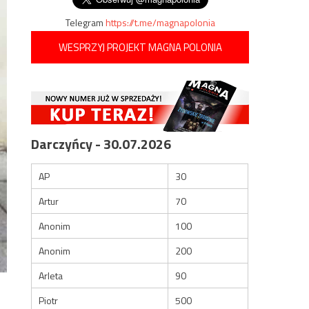
Telegram
https://t.me/magnapolonia
WESPRZYJ PROJEKT MAGNA POLONIA
Darczyńcy - 30.07.2026
AP
30
Artur
70
Anonim
100
Anonim
200
Arleta
90
Piotr
500