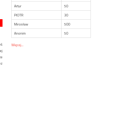
Artur
50
PIOTR
30
Mirosław
500
Anonim
50
yś
Więcej...
ej
że
ez