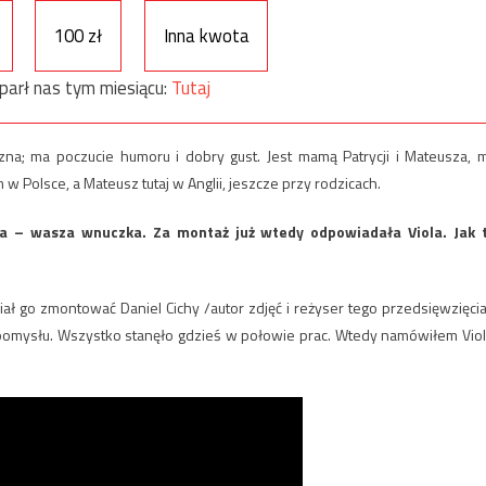
100 zł
Inna kwota
parł nas tym miesiącu:
Tutaj
czna; ma poczucie humoru i dobry gust. Jest mamą Patrycji i Mateusza, 
w Polsce, a Mateusz tutaj w Anglii, jeszcze przy rodzicach.
a – wasza wnuczka. Za montaż już wtedy odpowiadała Viola. Jak 
Miał go zmontować Daniel Cichy /autor zdjęć i reżyser tego przedsięwzięcia
 pomysłu. Wszystko stanęło gdzieś w połowie prac. Wtedy namówiłem Viol