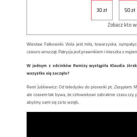
30 zł
50 zł
Zobacz kto w
Wiesław Fałkowski: Viola jest miła, towarzyska, sympaty
czworo wnucząt. Patrycja jest prawnikiem i mieszka z mężem 
W jednym z odcinków Remizy wystąpiła Klaudia Jórsk
wszystko się zaczęło?
Remi Juśkiewicz: Od teledysku do piosenki pt.
Zasypiam
. 
ale czasem tak bywa, że człowiekowi zabraknie czasu czy
abyśmy sami się za to wzięli
.