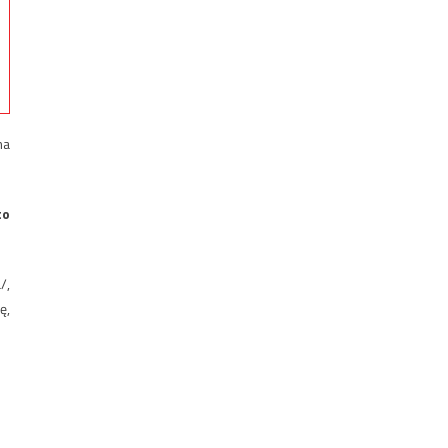
ma
to
/,
ę,