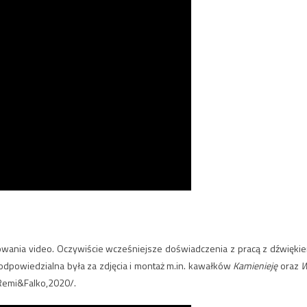
towania video. Oczywiście wcześniejsze doświadczenia z pracą z dźwięki
odpowiedzialna była za zdjęcia i montaż m.in. kawałków
Kamienieję
oraz
emi&Falko,2020/.