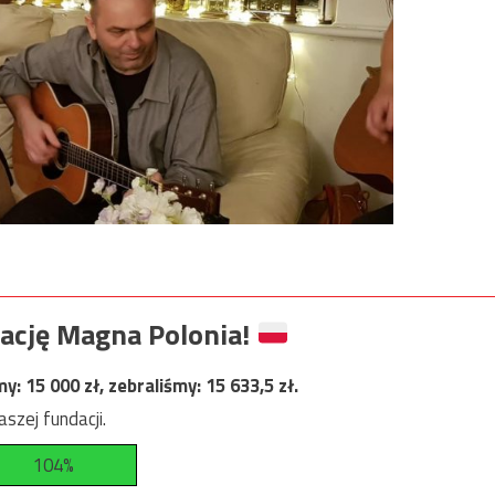
ację Magna Polonia!
my:
15 000
zł, zebraliśmy:
15 633,5
zł.
szej fundacji.
104%