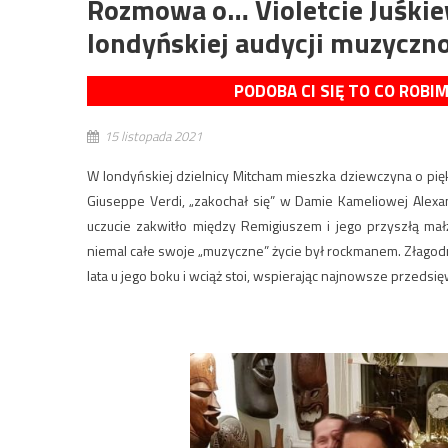
Rozmowa o… Violetcie Juśkie
londyńskiej audycji muzyczn
PODOBA CI SIĘ TO CO ROBI
15 listopada 2021
W londyńskiej dzielnicy Mitcham mieszka dziewczyna o pięk
Giuseppe Verdi, „zakochał się” w Damie Kameliowej Alexa
uczucie zakwitło między Remigiuszem i jego przyszłą mał
niemal całe swoje „muzyczne” życie był rockmanem. Złagod
lata u jego boku i wciąż stoi, wspierając najnowsze przedsi