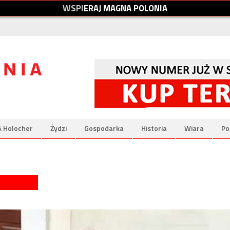
W
S
P
I
E
R
A
J
M
A
G
N
A
P
O
L
O
N
I
A
& Holocher
Żydzi
Gospodarka
Historia
Wiara
Po