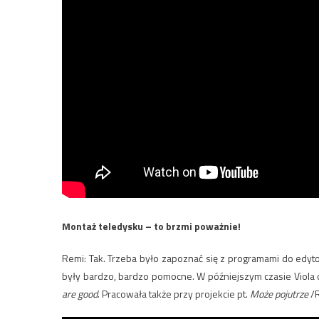
Montaż teledysku – to brzmi poważnie!
Remi: Tak. Trzeba było zapoznać się z programami do edy
były bardzo, bardzo pomocne. W późniejszym czasie Viola 
are good
. Pracowała także przy projekcie pt.
Może pojutrze
/R