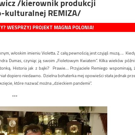
wicz /kierownik produkcji
o-kulturalnej REMIZA/
MY? WESPRZYJ PROJEKT MAGNA POLONIA!
nym, włoskim imieniu Violetta. Z całą pewnością jest czyjąś muzą…. Kied
ndra Dumas, czyniąc ją swoim „Fioletowym Kwiatem”. Kilka wieków późni
żonką. Historia jak z bajki? Prawie… Przyjaciele Remiego wspominają, 
niał dopiero niedawno. Dzielna bohaterka mej opowieści stała jednak prz
ęwzięcie, które nazwać można „dzieckiem pandemii”.
***