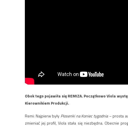
Obok tego pojawiła się REMIZA. Początkowo Viola występ
Kierownikiem Produkcji.
Remi: Najpierw były
Piosenki na Koniec tygodnia
– prosta au
zmieniać jej profil, Viola stała się niezbędna. Obecnie pr