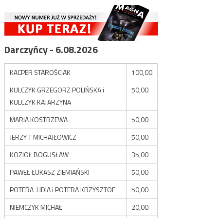
Darczyńcy - 6.08.2026
KACPER STAROŚCIAK
100,00
KULCZYK GRZEGORZ POLIŃSKA i
50,00
KULCZYK KATARZYNA
MARIA KOSTRZEWA
50,00
JERZY T MICHAJŁOWICZ
50,00
KOZIOŁ BOGUSŁAW
35,00
PAWEŁ ŁUKASZ ZIEMIAŃSKI
50,00
POTERA LIDIA i POTERA KRZYSZTOF
50,00
NIEMCZYK MICHAŁ
20,00