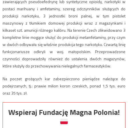
zawierających pseudoefedrynę lub syntetyczne opioidy, narkotyki w
postaci marihuany i amfetaminy, szereg odczynników służących do
produkcji narkotyku, 3 jednostki broni palnej, w tym pistolet
maszynowy z tłumikiem domowej produkcji wraz z magazynkami i
kilkaset szt. amunicji różnego kalibru. Na terenie Czech zlikwidowano 3
kompletne linie mogące służyć do produkcji metamfetaminy, przy czym
w dwóch odbywała się właśnie produkcja tego narkotyku. Czwartą linię
funkcjonariusze odkryli w woj. małopolskim. Przeprowadzone
czynności doprowadziły również do ustalenia dwóch magazynów,
które służyły do przechowywania nielegalnych farmaceutyków.
Na poczet grożących kar zabezpieczono pieniądze należące do
podejrzanych, tj.: prawie milion koron czeskich, ponad 1,5 tys. euro
oraz 35 tys. zł.
Wspieraj Fundację Magna Polonia!