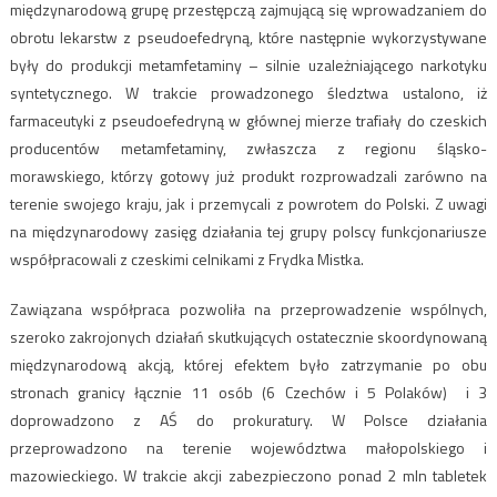
międzynarodową grupę przestępczą zajmującą się wprowadzaniem do
obrotu lekarstw z pseudoefedryną, które następnie wykorzystywane
były do produkcji metamfetaminy – silnie uzależniającego narkotyku
syntetycznego. W trakcie prowadzonego śledztwa ustalono, iż
farmaceutyki z pseudoefedryną w głównej mierze trafiały do czeskich
producentów metamfetaminy, zwłaszcza z regionu śląsko-
morawskiego, którzy gotowy już produkt rozprowadzali zarówno na
terenie swojego kraju, jak i przemycali z powrotem do Polski. Z uwagi
na międzynarodowy zasięg działania tej grupy polscy funkcjonariusze
współpracowali z czeskimi celnikami z Frydka Mistka.
Zawiązana współpraca pozwoliła na przeprowadzenie wspólnych,
szeroko zakrojonych działań skutkujących ostatecznie skoordynowaną
międzynarodową akcją, której efektem było zatrzymanie po obu
stronach granicy łącznie 11 osób (6 Czechów i 5 Polaków) i 3
doprowadzono z AŚ do prokuratury. W Polsce działania
przeprowadzono na terenie województwa małopolskiego i
mazowieckiego. W trakcie akcji zabezpieczono ponad 2 mln tabletek