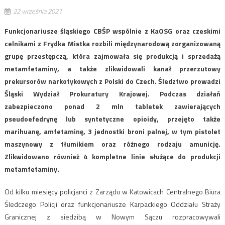
22 września 2021
Funkcjonariusze śląskiego CBŚP wspólnie z KaOSG oraz czeskimi
celnikami z Frydka Mistka rozbili międzynarodową zorganizowaną
grupę przestępczą, która zajmowała się produkcją i sprzedażą
metamfetaminy, a także zlikwidowali kanał przerzutowy
prekursorów narkotykowych z Polski do Czech. Śledztwo prowadzi
Śląski Wydział Prokuratury Krajowej. Podczas działań
zabezpieczono ponad 2 mln tabletek zawierających
pseudoefedrynę lub syntetyczne opioidy, przejęto także
marihuanę, amfetaminę, 3 jednostki broni palnej, w tym pistolet
maszynowy z tłumikiem oraz różnego rodzaju amunicję.
Zlikwidowano również 4 kompletne linie służące do produkcji
metamfetaminy.
Od kilku miesięcy policjanci z Zarządu w Katowicach Centralnego Biura
Śledczego Policji oraz funkcjonariusze Karpackiego Oddziału Straży
Granicznej z siedzibą w Nowym Sączu rozpracowywali