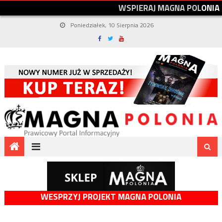
W
S
P
I
E
R
A
J
M
A
G
N
A
P
O
L
O
N
I
A
Poniedziałek, 10 Sierpnia 2026
WESPRZYJ PROJEKT MAGNA POLONIA