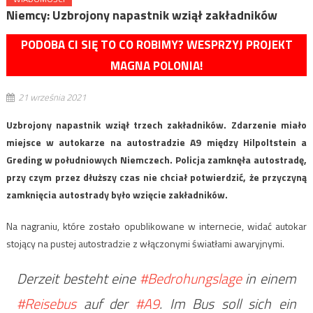
Niemcy: Uzbrojony napastnik wziął zakładników
PODOBA CI SIĘ TO CO ROBIMY? WESPRZYJ PROJEKT
MAGNA POLONIA!
21 września 2021
Uzbrojony napastnik wziął trzech zakładników. Zdarzenie miało
miejsce w autokarze na autostradzie A9 między Hilpoltstein a
Greding w południowych Niemczech. Policja zamknęła autostradę,
przy czym przez dłuższy czas nie chciał potwierdzić, że przyczyną
zamknięcia autostrady było wzięcie zakładników.
Na nagraniu, które zostało opublikowane w internecie, widać autokar
stojący na pustej autostradzie z włączonymi światłami awaryjnymi.
Derzeit besteht eine
#Bedrohungslage
in einem
#Reisebus
auf der
#A9
. Im Bus soll sich ein