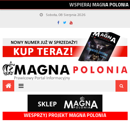
W
S
P
I
E
R
A
J
M
A
G
N
A
P
O
L
O
N
I
A
Sobota, 08 Sierpnia 2026
WESPRZYJ PROJEKT MAGNA POLONIA