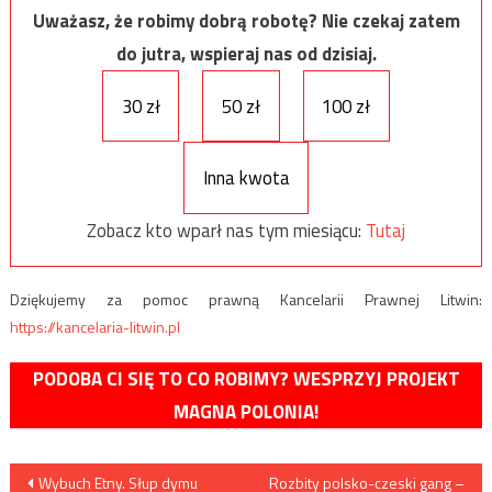
Uważasz, że robimy dobrą robotę? Nie czekaj zatem
do jutra, wspieraj nas od dzisiaj.
30 zł
50 zł
100 zł
Inna kwota
Zobacz kto wparł nas tym miesiącu:
Tutaj
Dziękujemy za pomoc prawną Kancelarii Prawnej Litwin:
https://kancelaria-litwin.pl
PODOBA CI SIĘ TO CO ROBIMY? WESPRZYJ PROJEKT
MAGNA POLONIA!
Nawigacja
Wybuch Etny. Słup dymu
Rozbity polsko-czeski gang –