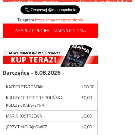
międzynarodowa akcja służb
sięga dziewięciu kilometrów
wpisu
Telegram
https://t.me/magnapolonia
WESPRZYJ PROJEKT MAGNA POLONIA
Darczyńcy - 6.08.2026
KACPER STAROŚCIAK
100,00
KULCZYK GRZEGORZ POLIŃSKA i
50,00
KULCZYK KATARZYNA
MARIA KOSTRZEWA
50,00
JERZY T MICHAJŁOWICZ
50,00