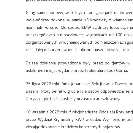
Gang samochodowy, w różnych konfiguracjach osobowych
województw dokonał w sumie 16 kradzieży z włamaniem p
marki jak Porsche, Mercedes, BMW, Audi czy Jeep. Łączna
poszczególnych aut oscylowała w granicach od 100 do po
zorganizowanych w wynajmowanych pomieszczeniach gospod
razu dalej odsprzedawano. Funkcjonariusze odzyskali m.in.
Dalsze działania prowadzone były przez policjantów w 
ustalonych miejsc wydane przez Prokuraturę Łódź Górna.
25 lipca 2022 roku funkcjonariusze Sekcji dw. z Przest
pasera , który pełnił w grupie rolę osoby odpowiedzialnej
Decyzją sądu także został tymczasowo aresztowany.
16 września 2022 roku funkcjonariusze Oddziału Prewencji
przez Wydział Kryminalny KWP w Łodzi. Wymieniony pełni
zlecając dokonanie kradzieży konkretnych pojazdów.