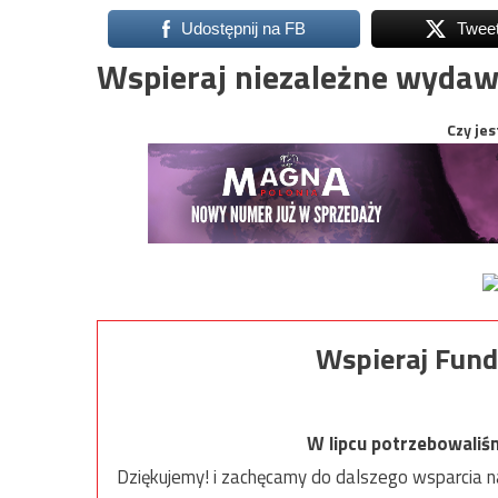
Udostępnij na FB
Twee
Wspieraj niezależne wydaw
Czy jes
Wspieraj Fund
W lipcu potrzebowaliś
Dziękujemy! i zachęcamy do dalszego wsparcia na