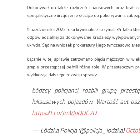
Dokonywał on także rozliczeń finansowych oraz brał c
specjalistyczne urządzenie służące do pokonywania zabezp
5 października 2022 roku kryminalni zatrzymali 34-latka któ
odpowiedzialnej za dokonywanie kradzieży wytypowanych 
ukrycia. Sąd na wniosek prokuratury i jego tymczasowo are
Łącznie w tej sprawie zatrzymano pięciu mężczyzn w wieku
grupie przestępczej pełnili różne role. W przestępczym pr
wykluczają dalszego rozwoju sprawy.
Łódzcy policjanci rozbili grupę przes
luksusowych pojazdów. Wartość aut osz
https://t.co/JmVJpDUC7U
— Łódzka Policja (@policja_lodzka)
Octob