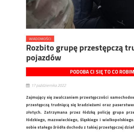
WIADOMOŚCI
Rozbito grupę przestępczą tr
pojazdów
PODOBA CI SIĘ TO CO ROBI
17 października 2022
Zajmujący się zwalczaniem przestępczości samochodowej
przestępczą trudniącą się kradzieżami oraz paserstw
złotych. Zatrzymana przez łódzką policję grupa pr
łódzkiego, mazowieckiego, śląskiego i wielkopolskieg
sobie stałego źródła dochodu z takiej przestępczej dzia