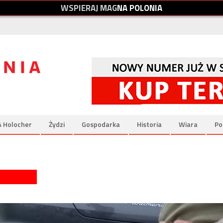
W
S
P
I
E
R
A
J
M
A
G
N
A
P
O
L
O
N
I
A
& Holocher
Żydzi
Gospodarka
Historia
Wiara
Po