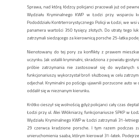
Sprawa, nad którą łódzcy policjanci pracowali już od pe
Wydziału Kryminalnego KWP w Łodzi przy wsparciu ko
Pododdziału Kontrterrorystycznego Policji w Łodzi, we wsi
panamera wartości 350 tysięcy złotych. Do utraty tego l
zatrzymali siedzącego za kierownicą porsche 25-latka pod
Nienotowany do tej pory za konflikty z prawem mieszka
uczynku. Jak ustalili kryminalni, skradziona z powiatu gost
próbie zatrzymania nie zastosował się do wydanych sy
funkcjonariuszy wykorzystał broń służbową w celu zatrzyma
odjechał. Kryminalni po pościgu ujawnili porzucone auto w
oddalił się w nieznanym kierunku.
Krótko cieszył się wolnością gdyż policjanci cały czas depta
Łodzi przy ul. Alei Włókniarzy, funkcjonariusze SPKP w Ło
Wydziału Kryminalnego KWP w Łodzi zatrzymali 31-letniego u
29 czerwca kradzione porsche. I tym razem podczas za
unieruchomienia saaba, którym kierował 31-latek. Podejrz