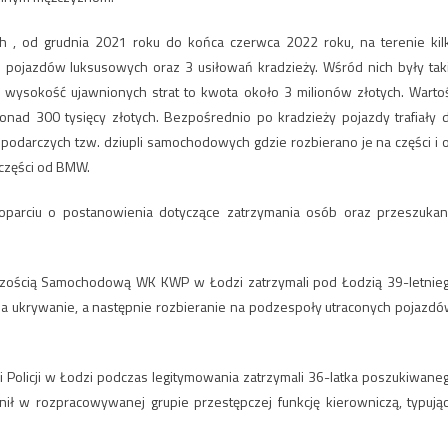
 , od grudnia 2021 roku do końca czerwca 2022 roku, na terenie kil
ojazdów luksusowych oraz 3 usiłowań kradzieży. Wśród nich były tak
 wysokość ujawnionych strat to kwota około 3 milionów złotych. Warto
nad 300 tysięcy złotych. Bezpośrednio po kradzieży pojazdy trafiały 
arczych tzw. dziupli samochodowych gdzie rozbierano je na części i 
 części od BMW.
oparciu o postanowienia dotyczące zatrzymania osób oraz przeszukan
ępczością Samochodową WK KWP w Łodzi zatrzymali pod Łodzią 39-letnie
 za ukrywanie, a następnie rozbieranie na podzespoły utraconych pojazdó
 Policji w Łodzi podczas legitymowania zatrzymali 36-latka poszukiwane
ł w rozpracowywanej grupie przestępczej funkcję kierowniczą, typując