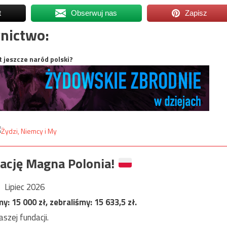
t
Obserwuj nas
Zapisz
nictwo:
t jeszcze naród polski?
ację Magna Polonia!
Lipiec 2026
my:
15 000
zł, zebraliśmy:
15 633,5
zł.
szej fundacji.