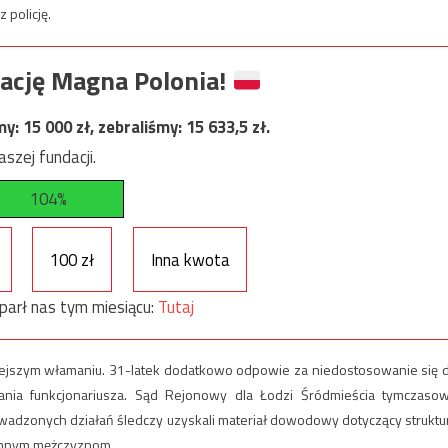
 policję.
ację Magna Polonia!
my:
15 000
zł, zebraliśmy:
15 633,5
zł.
szej fundacji.
104%
100 zł
Inna kwota
parł nas tym miesiącu:
Tutaj
śniejszym włamaniu. 31-latek dodatkowo odpowie za niedostosowanie się 
ania funkcjonariusza. Sąd Rejonowy dla Łodzi Śródmieścia tymczaso
owadzonych działań śledczy uzyskali materiał dowodowy dotyczący struktu
m innym mężczyznom.