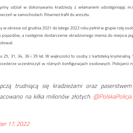
zynny udział w dokonywaniu kradzieży z włamaniem udostępniając m.i
ieczeń w samochodach. Również trafił do aresztu.
ry w okresie od grudnia 2021 do lutego 2022 roku pełnił w grupie rolę oso
pojazdów, a następnie dostarczenie skradzionego mienia do miejsca je
sztował.
 25, 31, 34, 36 i 39 lat. W większości to osoby z kartoteką kryminalną.
ocederze uczestniczyli w różnych konfiguracjach osobowych. Policjanci n
tępczą trudniącą się kradzieżami oraz paserstwem
acowano na kilka milionów złotych.
@PolskaPolicja
er 17, 2022