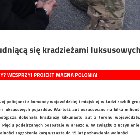
udniącą się kradzieżami luksusowyc
MY? WESPRZYJ PROJEKT MAGNA POLONIA!
 policjanci z komendy wojewódzkiej i miejskiej w Łodzi rozbili gru
em luksusowych pojazdów. Wartość aut oszacowano na kilka milion
zestępcza dokonała kradzieży kilkunastu aut z terenu województ
o. Pięciu podejrzanych pozostaje w areszcie. W związku z uczynieni
łalności zagrożenie karą wzrasta do 15 lat pozbawienia wolności.