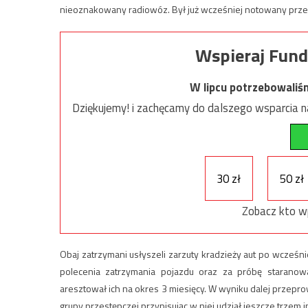
nieoznakowany radiowóz. Był już wcześniej notowany przez
Wspieraj Fund
W lipcu potrzebowaliś
Dziękujemy! i zachęcamy do dalszego wsparcia na
30 zł
50 zł
Zobacz kto w
Obaj zatrzymani usłyszeli zarzuty kradzieży aut po wcze
polecenia zatrzymania pojazdu oraz za próbę staranow
aresztował ich na okres 3 miesięcy. W wyniku dalej przepr
grupy przestępczej przypisując w niej udział jeszcze trze