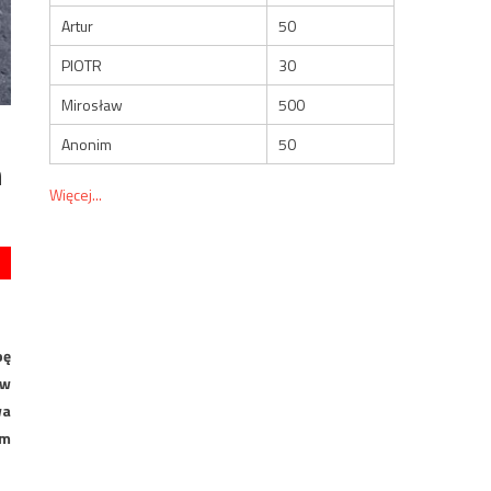
Artur
50
PIOTR
30
Mirosław
500
Anonim
50
h
Więcej...
pę
ów
wa
em