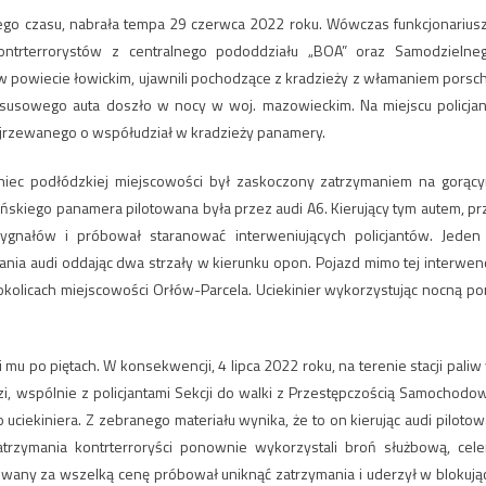
wnego czasu, nabrała tempa 29 czerwca 2022 roku. Wówczas funkcjonarius
ntrterrorystów z centralnego pododdziału „BOA” oraz Samodzielne
 w powiecie łowickim, ujawnili pochodzące z kradzieży z włamaniem porsc
uksusowego auta doszło w nocy w woj. mazowieckim. Na miejscu policjan
ejrzewanego o współudział w kradzieży panamery.
niec podłódzkiej miejscowości był zaskoczony zatrzymaniem na gorąc
ynińskiego panamera pilotowana była przez audi A6. Kierujący tym autem, pr
gnałów i próbował staranować interweniujących policjantów. Jeden
nia audi oddając dwa strzały w kierunku opon. Pojazd mimo tej interwenc
 okolicach miejscowości Orłów-Parcela. Uciekinier wykorzystując nocną po
li mu po piętach. W konsekwencji, 4 lipca 2022 roku, na terenie stacji paliw
dzi, wspólnie z policjantami Sekcji do walki z Przestępczością Samochodo
ciekiniera. Z zebranego materiału wynika, że to on kierując audi pilotow
trzymania kontrterroryści ponownie wykorzystali broń służbową, cel
ewany za wszelką cenę próbował uniknąć zatrzymania i uderzył w blokują