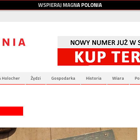
W
S
P
I
E
R
A
J
M
A
G
N
A
P
O
L
O
N
I
A
& Holocher
Żydzi
Gospodarka
Historia
Wiara
Po