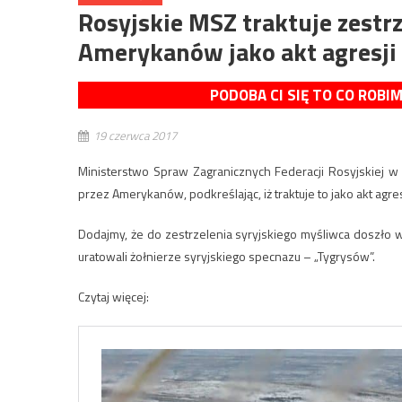
Rosyjskie MSZ traktuje zestr
Amerykanów jako akt agresji
PODOBA CI SIĘ TO CO ROBI
19 czerwca 2017
Ministerstwo Spraw Zagranicznych Federacji Rosyjskiej w
przez Amerykanów, podkreślając, iż traktuje to jako akt ag
Dodajmy, że do zestrzelenia syryjskiego myśliwca doszło wcz
uratowali żołnierze syryjskiego specnazu – „Tygrysów”.
Czytaj więcej: