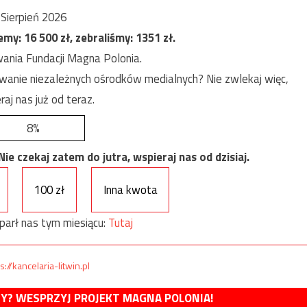
Sierpień 2026
jemy:
16 500
zł, zebraliśmy:
1351
zł.
ania Fundacji Magna Polonia.
anie niezależnych ośrodków medialnych? Nie zwlekaj więc,
raj nas już od teraz.
8%
e czekaj zatem do jutra, wspieraj nas od dzisiaj.
100 zł
Inna kwota
parł nas tym miesiącu:
Tutaj
s://kancelaria-litwin.pl
MY? WESPRZYJ PROJEKT MAGNA POLONIA!