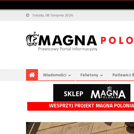
Sobota, 08 Sierpnia 2026
Wiadomości
Felietony
Patlewicz 
WESPRZYJ PROJEKT MAGNA POLONIA