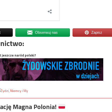
t
Obserwuj nas
Zapisz
nictwo:
t jeszcze naród polski?
ację Magna Polonia!