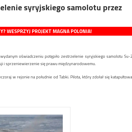
zelenie syryjskiego samolotu przez
MY? WESPRZYJ PROJEKT MAGNA POLONIA!
 wydanym oświadczeniu potępiło zestrzelenie syryjskiego samolotu Su-
resji i sprzeniewierzenie się prawu międzynarodowemu.
oraj w rejonie na południe od Tabki. Pilota, który zdołał się katapultowa