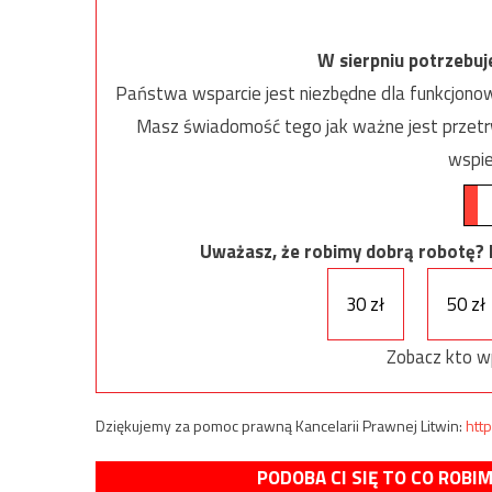
W sierpniu potrzebu
Państwa wsparcie jest niezbędne dla funkcjonow
Masz świadomość tego jak ważne jest przetrw
wspie
Uważasz, że robimy dobrą robotę? Ni
30 zł
50 zł
Zobacz kto w
Dziękujemy za pomoc prawną Kancelarii Prawnej Litwin:
http
PODOBA CI SIĘ TO CO ROBI