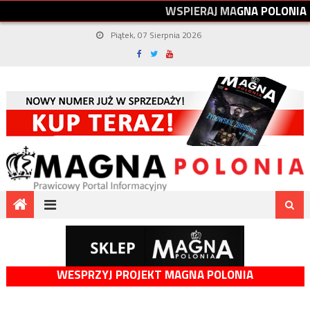
W
S
P
I
E
R
A
J
M
A
G
N
A
P
O
L
O
N
I
A
Piątek, 07 Sierpnia 2026
WESPRZYJ PROJEKT MAGNA POLONIA