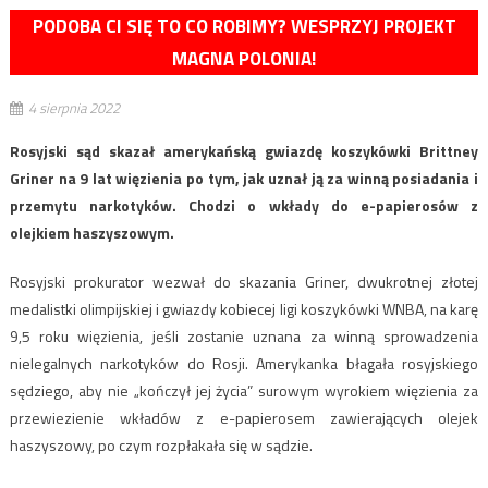
PODOBA CI SIĘ TO CO ROBIMY? WESPRZYJ PROJEKT
MAGNA POLONIA!
4 sierpnia 2022
Rosyjski sąd skazał amerykańską gwiazdę koszykówki Brittney
Griner na 9 lat więzienia po tym, jak uznał ją za winną posiadania i
przemytu narkotyków. Chodzi o wkłady do e-papierosów z
olejkiem haszyszowym.
Rosyjski prokurator wezwał do skazania Griner, dwukrotnej złotej
medalistki olimpijskiej i gwiazdy kobiecej ligi koszykówki WNBA, na karę
9,5 roku więzienia, jeśli zostanie uznana za winną sprowadzenia
nielegalnych narkotyków do Rosji. Amerykanka błagała rosyjskiego
sędziego, aby nie „kończył jej życia” surowym wyrokiem więzienia za
przewiezienie wkładów z e-papierosem zawierających olejek
haszyszowy, po czym rozpłakała się w sądzie.