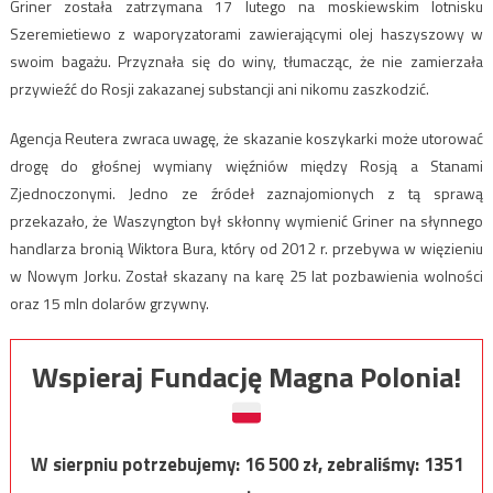
Griner została zatrzymana 17 lutego na moskiewskim lotnisku
Szeremietiewo z waporyzatorami zawierającymi olej haszyszowy w
swoim bagażu. Przyznała się do winy, tłumacząc, że nie zamierzała
przywieźć do Rosji zakazanej substancji ani nikomu zaszkodzić.
Agencja Reutera zwraca uwagę, że skazanie koszykarki może utorować
drogę do głośnej wymiany więźniów między Rosją a Stanami
Zjednoczonymi. Jedno ze źródeł zaznajomionych z tą sprawą
przekazało, że Waszyngton był skłonny wymienić Griner na słynnego
handlarza bronią Wiktora Bura, który od 2012 r. przebywa w więzieniu
w Nowym Jorku. Został skazany na karę 25 lat pozbawienia wolności
oraz 15 mln dolarów grzywny.
Wspieraj Fundację Magna Polonia!
W sierpniu potrzebujemy:
16 500
zł, zebraliśmy:
1351