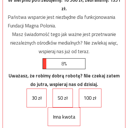
W sierpniu potrzebujemy:
16 500
zł, zebraliśmy:
1351
zł.
Państwa wsparcie jest niezbędne dla funkcjonowania
Fundacji Magna Polonia.
Masz świadomość tego jak ważne jest przetrwanie
niezależnych ośrodków medialnych? Nie zwlekaj więc,
wspieraj nas już od teraz.
8%
Uważasz, że robimy dobrą robotę? Nie czekaj zatem
do jutra, wspieraj nas od dzisiaj.
30 zł
50 zł
100 zł
Inna kwota