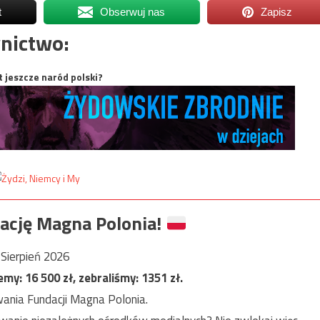
t
Obserwuj nas
Zapisz
nictwo:
t jeszcze naród polski?
ację Magna Polonia!
Sierpień 2026
jemy:
16 500
zł, zebraliśmy:
1351
zł.
ania Fundacji Magna Polonia.