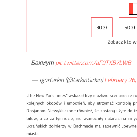
30 zł
50 zł
Zobacz kto w
Бахмут
pic.twitter.com/aF9TXB7bWB
— IgorGirkin (@GirkinGirkin)
February 26
„The New York Times” wskazał trzy możliwe scenariusze ro
kolejnych okopów i umocnień, aby utrzymać kontrolę pr
Rosjanom. Niewykluczone również, że zostaną użyte do tzw
bitew, a co za tym idzie, nie wzmocniły natarcia na inn
ukraińskich żołnierzy w Bachmucie ma zapewnić „pewne
miasta.