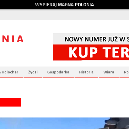
W
S
P
I
E
R
A
J
M
A
G
N
A
P
O
L
O
N
I
A
& Holocher
Żydzi
Gospodarka
Historia
Wiara
Po