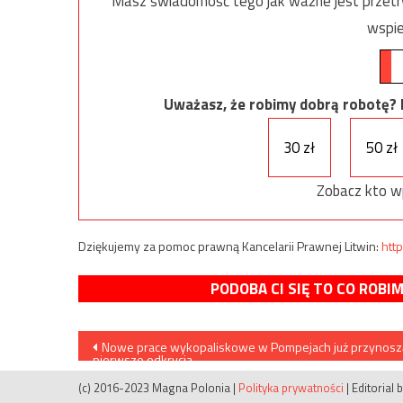
Masz świadomość tego jak ważne jest przetrw
wspie
Uważasz, że robimy dobrą robotę? Ni
30 zł
50 zł
Zobacz kto w
Dziękujemy za pomoc prawną Kancelarii Prawnej Litwin:
http
PODOBA CI SIĘ TO CO ROBI
Nawigacja
Nowe prace wykopaliskowe w Pompejach już przynosz
pierwsze odkrycia
wpisu
(c) 2016-2023 Magna Polonia
|
Polityka prywatności
|
Editorial 