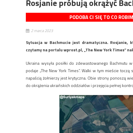
Rosjanie próbują okrążyć Ba
PODOBA CI SIĘ TO CO ROBI
2 marca 2023
Sytuacja w Bachmucie jest dramatyczna. Rosjanie, kt
czytamy na portalu wprost.pl, „The New York Times” nak
Ukraina wysyła posiłki do zdewastowanego Bachmutu w 
podaje „The New York Times”. Walki w tym mieście toczą si
napaścią żołnierzy jest krytyczna. Obie strony ponoszą wielk
do okrążenia ukraińskich oddziałów i przejęcia pełnej kontr