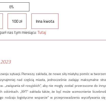
8%
100 zł
Inna kwota
parł nas tym miesiącu:
Tutaj
, 2023
zwoju sytuacji. Pierwszy zakłada, że nowe siły miałyby pomóc w tworzen
zynajmniej nad częścią miasta, jednocześnie zadając maksymalne stra
. „związania sił rosyjskich”, aby nie mogły zostać przerzucone do inny
ych odcinkach. „NYT” zakłada także, że być może wzmocnienie liczebnoś
go rodzaju logistyczne wsparcie” w przeprowadzeniu wycofywania się