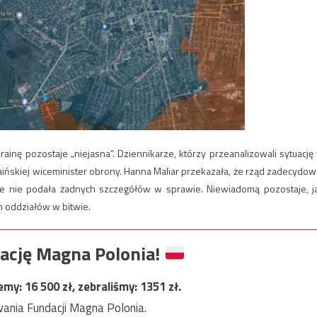
ainę pozostaje „niejasna”. Dziennikarze, którzy przeanalizowali sytuację
ńskiej wiceminister obrony. Hanna Maliar przekazała, że rząd zadecydow
ie nie podała żadnych szczegółów w sprawie. Niewiadomą pozostaje, j
h oddziałów w bitwie.
ację Magna Polonia!
jemy:
16 500
zł, zebraliśmy:
1351
zł.
ania Fundacji Magna Polonia.