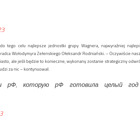
23
o tego celu najlepsze jednostki grupy Wagnera, najwyraźniej najlepi
oradca Wołodymyra Zełenskiego Ołeksandr Rodniański. – Oczywiście nas
asto, ale jeśli będzie to konieczne, wykonany zostanie strategiczny odwró
udzi za nic – kontynuował.
и рФ, которую рФ готовила целый год
23