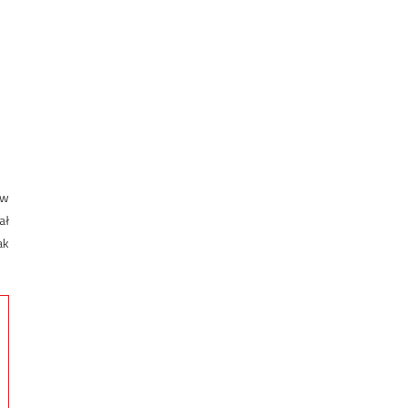
 w
ał
ak