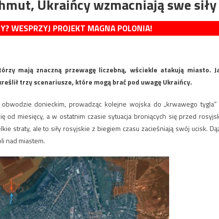
chmut, Ukraińcy wzmacniają swe siły
MY? WESPRZYJ PROJEKT MAGNA POLONIA!
órzy mają znaczną przewagę liczebną, wściekle atakują miasto. J
reślił trzy scenariusze, które mogą brać pod uwagę Ukraińcy.
obwodzie donieckim, prowadząc kolejne wojska do „krwawego tygla”
ę od miesięcy, a w ostatnim czasie sytuacja broniących się przed rosyjs
ie straty, ale to siły rosyjskie z biegiem czasu zacieśniają swój ucisk. Dą
oli nad miastem.