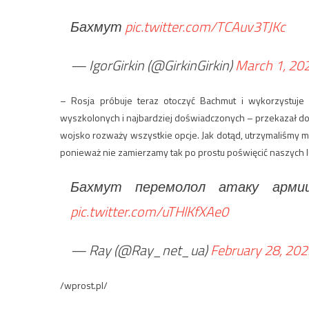
Бахмут
pic.twitter.com/TCAuv3TJKc
— IgorGirkin (@GirkinGirkin)
March 1, 20
– Rosja próbuje teraz otoczyć Bachmut i wykorzystuje d
wyszkolonych i najbardziej doświadczonych – przekazał d
wojsko rozważy wszystkie opcje. Jak dotąd, utrzymaliśmy mi
ponieważ nie zamierzamy tak po prostu poświęcić naszych l
Бахмут перемолол атаку арми
pic.twitter.com/uTHlKfXAe0
— Ray (@Ray_net_ua)
February 28, 20
/wprost.pl/