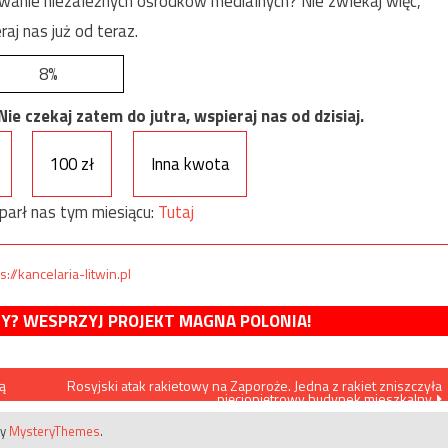
anie niezależnych ośrodków medialnych? Nie zwlekaj więc,
raj nas już od teraz.
8%
e czekaj zatem do jutra, wspieraj nas od dzisiaj.
100 zł
Inna kwota
parł nas tym miesiącu:
Tutaj
s://kancelaria-litwin.pl
MY? WESPRZYJ PROJEKT MAGNA POLONIA!
ą
Rosyjski atak rakietowy na Zaporoże. Jedna z rakiet zniszczyła
pięciopiętrowy budynek mieszkalny
by
MysteryThemes
.