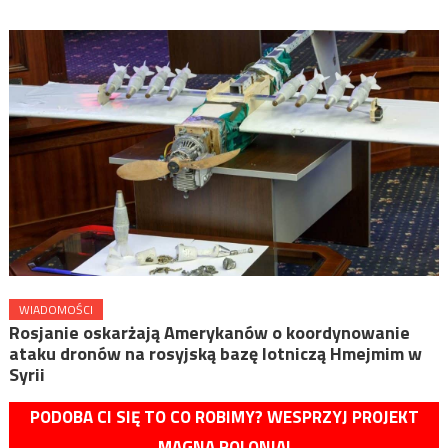
WIADOMOŚCI
Rosjanie oskarżają Amerykanów o koordynowanie
ataku dronów na rosyjską bazę lotniczą Hmejmim w
Syrii
PODOBA CI SIĘ TO CO ROBIMY? WESPRZYJ PROJEKT
MAGNA POLONIA!