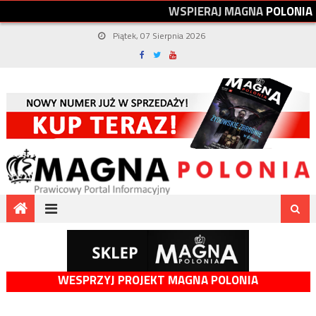
W
S
P
I
E
R
A
J
M
A
G
N
A
P
O
L
O
N
I
A
Piątek, 07 Sierpnia 2026
WESPRZYJ PROJEKT MAGNA POLONIA