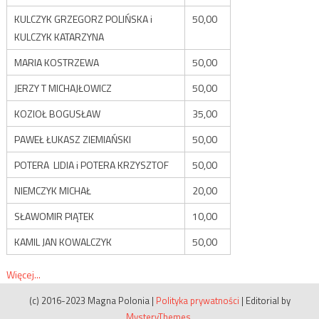
KULCZYK GRZEGORZ POLIŃSKA i
50,00
KULCZYK KATARZYNA
MARIA KOSTRZEWA
50,00
JERZY T MICHAJŁOWICZ
50,00
KOZIOŁ BOGUSŁAW
35,00
PAWEŁ ŁUKASZ ZIEMIAŃSKI
50,00
POTERA LIDIA i POTERA KRZYSZTOF
50,00
NIEMCZYK MICHAŁ
20,00
SŁAWOMIR PIĄTEK
10,00
KAMIL JAN KOWALCZYK
50,00
Więcej...
(c) 2016-2023 Magna Polonia
|
Polityka prywatności
|
Editorial by
MysteryThemes
.