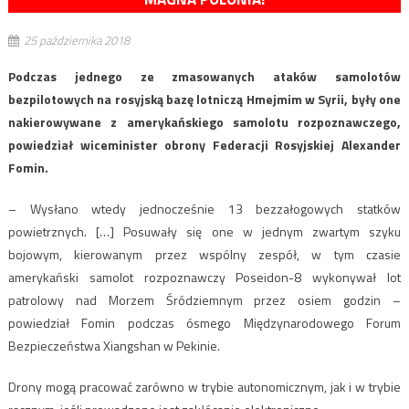
25 października 2018
Podczas jednego ze zmasowanych ataków samolotów
bezpilotowych na rosyjską bazę lotniczą Hmejmim w Syrii, były one
nakierowywane z amerykańskiego samolotu rozpoznawczego,
powiedział wiceminister obrony Federacji Rosyjskiej Alexander
Fomin.
– Wysłano wtedy jednocześnie 13 bezzałogowych statków
powietrznych. […] Posuwały się one w jednym zwartym szyku
bojowym, kierowanym przez wspólny zespół, w tym czasie
amerykański samolot rozpoznawczy Poseidon-8 wykonywał lot
patrolowy nad Morzem Śródziemnym przez osiem godzin –
powiedział Fomin podczas ósmego Międzynarodowego Forum
Bezpieczeństwa Xiangshan w Pekinie.
Drony mogą pracować zarówno w trybie autonomicznym, jak i w trybie