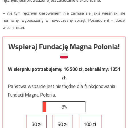
ręcznym, jeśli prowadzone jest zakłócanie elektroniczne.
– Ale tym ręcznym kierowaniem nie zajmuje się jakiś wieśniak, ale
normalny, wyposażony w nowoczesny sprzęt, Poseidon-8 – dodał
wiceminister.
Wspieraj Fundację Magna Polonia!
W sierpniu potrzebujemy:
16 500
zł, zebraliśmy:
1351
zł.
Państwa wsparcie jest niezbędne dla funkcjonowania
Fundacji Magna Polonia.
8%
30 zł
50 zł
100 zł