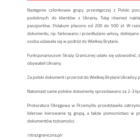
Następnie członkowie grupy przestępczej z Polski po
podobnych do klientów z Ukrainy. Tutaj również nak
paszportów. Polakom płacono od 200 do 500 zł. W raz
dokumentu, np. farbowano i przedłużano włosy, doklejano
osoba udawała się w podróż do Wielkiej Brytanii.
Funkcjonariuszom Straży Granicznej udało się udowodnić, 
obywateli Ukrainy.
Za polski dokument i przerzut do Wielkiej Brytanii Ukraińcy pł
Natomiast same polskie dokumenty sprzedawano za 2-3 tys
Prokuratura Okręgowa w Przemyślu przedstawiła zatrzyma
liderowi kierowanie tą grupą, a także pomocnictwo w 
dokumentów tożsamości.
/strazgraniczna.pl/