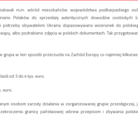
szukiwali m.in. wśród mieszkańców województwa podkarpackiego os
łaniano Polaków do sprzedaży autentycznych dowodów osobistych l
ie potrzeby obywatelom Ukrainy dopasowywano wizerunek do polskie
 wąsy, albo podrabiano zdjęcia w polskich dokumentach. Tak przygotowa
że grupa w ten sposób przerzuciła na Zachód Europy co najmniej kilkunas
acili od 3 do 4 tys. euro.
. euro.
nym osobom zarzuty działania w zorganizowanej grupie przestępczej, j
przekroczeniu granicy państwowej wbrew przepisom i zbywania polski