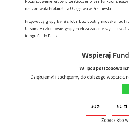
Rozpracowanie grupy przestępczej przez funkcjonariuszy 
nadzorowała Prokuratura Okręgowa w Przemyślu.
Przywódcą grupy był 32-letni bezrobotny mieszkaniec Prz
Ukraińscy członkowie grupy mieli za zadanie wyszukiwać 
fotografie do Polski.
Wspieraj Fund
W lipcu potrzebowaliś
Dziękujemy! i zachęcamy do dalszego wsparcia na
30 zł
50 zł
Zobacz kto w