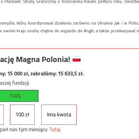
z Placówki Straży Granicznej z Krościenka trwało półtora roku. Śledzt
emyśla, który koordynował działania zarówno na Ukrainie jak i w Polsc
w swoim kraju osoby chętne do wyjazdu do Anglii, a także przekazywać i
ację Magna Polonia!
my:
15 000
zł, zebraliśmy:
15 633,5
zł.
szej fundacji.
104%
100 zł
Inna kwota
parł nas tym miesiącu:
Tutaj