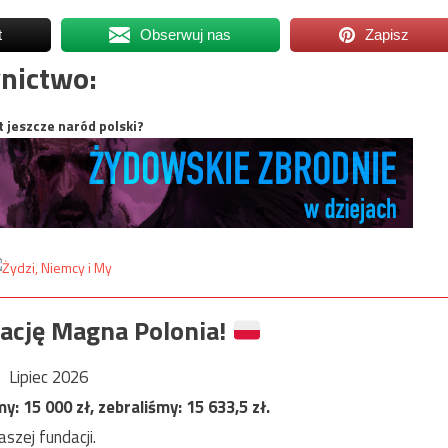
t
Obserwuj nas
Zapisz
nictwo:
t jeszcze naród polski?
ację Magna Polonia!
Lipiec 2026
my:
15 000
zł, zebraliśmy:
15 633,5
zł.
szej fundacji.