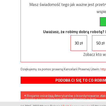
Masz świadomość tego jak ważne jest przetrw
wspie
Uważasz, że robimy dobrą robotę? Ni
30 zł
50 zł
Zobacz kto w
Dziękujemy za pomoc prawną Kancelarii Prawnej Litwin:
http
PODOBA CI SIĘ TO CO ROBI
Nawigacja
Rosjanie oskarżają Amerykanów o koordynowanie atak
dronów na rosyjską bazę lotniczą Hmejmim w Syrii
wpisu