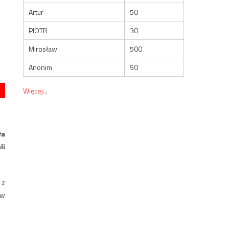
Artur
50
PIOTR
30
Mirosław
500
Anonim
50
Więcej...
ła
li
 z
 w