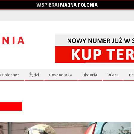
W
S
P
I
E
R
A
J
M
A
G
N
A
P
O
L
O
N
I
A
& Holocher
Żydzi
Gospodarka
Historia
Wiara
Po