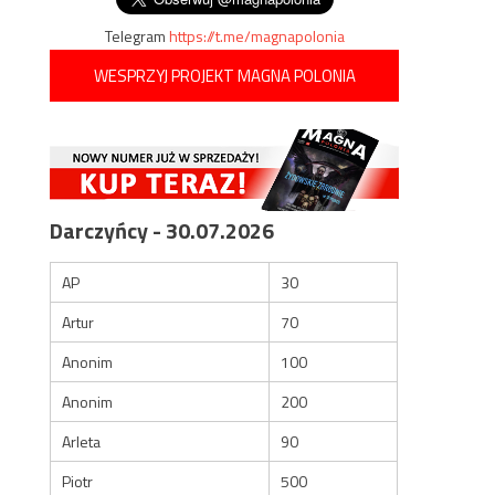
Telegram
https://t.me/magnapolonia
WESPRZYJ PROJEKT MAGNA POLONIA
Darczyńcy - 30.07.2026
AP
30
Artur
70
Anonim
100
Anonim
200
Arleta
90
Piotr
500