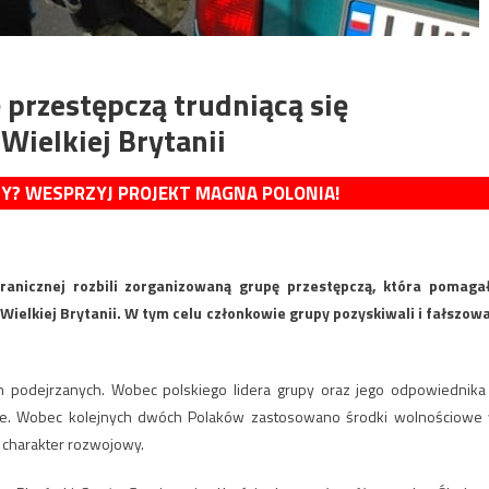
 przestępczą trudniącą się
Wielkiej Brytanii
MY? WESPRZYJ PROJEKT MAGNA POLONIA!
ranicznej rozbili zorganizowaną grupę przestępczą, która pomaga
ielkiej Brytanii. W tym celu członkowie grupy pozyskiwali i fałszowa
ch podejrzanych. Wobec polskiego lidera grupy oraz jego odpowiednika
nie. Wobec kolejnych dwóch Polaków zastosowano środki wolnościowe
a charakter rozwojowy.