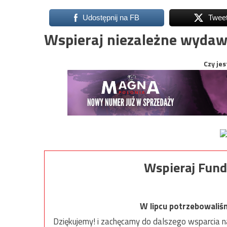
Udostępnij na FB
Twee
Wspieraj niezależne wydaw
Czy jes
Wspieraj Fund
W lipcu potrzebowaliś
Dziękujemy! i zachęcamy do dalszego wsparcia na