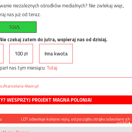
anie niezależnych ośrodków medialnych? Nie zwlekaj więc,
raj nas już od teraz.
104%
e czekaj zatem do jutra, wspieraj nas od dzisiaj.
100 zł
Inna kwota
parł nas tym miesiącu:
Tutaj
s://kancelaria-litwin.pl
MY? WESPRZYJ PROJEKT MAGNA POLONIA!
u
LOT odwołuje kolejne rejsy, od początku strajku odwołano ich
już 50