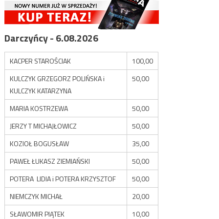
Darczyńcy - 6.08.2026
KACPER STAROŚCIAK
100,00
KULCZYK GRZEGORZ POLIŃSKA i
50,00
KULCZYK KATARZYNA
MARIA KOSTRZEWA
50,00
JERZY T MICHAJŁOWICZ
50,00
KOZIOŁ BOGUSŁAW
35,00
PAWEŁ ŁUKASZ ZIEMIAŃSKI
50,00
POTERA LIDIA i POTERA KRZYSZTOF
50,00
NIEMCZYK MICHAŁ
20,00
SŁAWOMIR PIĄTEK
10,00