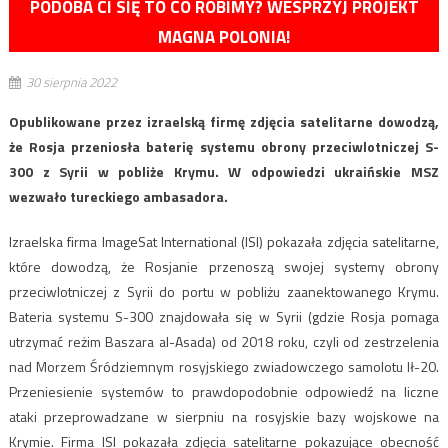
PODOBA CI SIĘ TO CO ROBIMY? WESPRZYJ PROJEKT
MAGNA POLONIA!
30 sierpnia 2022
Opublikowane przez izraelską firmę zdjęcia satelitarne dowodzą,
że Rosja przeniosła baterię systemu obrony przeciwlotniczej S-
300 z Syrii w pobliże Krymu. W odpowiedzi ukraińskie MSZ
wezwało tureckiego ambasadora.
Izraelska firma ImageSat International (ISI) pokazała zdjęcia satelitarne,
które dowodzą, że Rosjanie przenoszą swojej systemy obrony
przeciwlotniczej z Syrii do portu w pobliżu zaanektowanego Krymu.
Bateria systemu S-300 znajdowała się w Syrii (gdzie Rosja pomaga
utrzymać reżim Baszara al-Asada) od 2018 roku, czyli od zestrzelenia
nad Morzem Śródziemnym rosyjskiego zwiadowczego samolotu Ił-20.
Przeniesienie systemów to prawdopodobnie odpowiedź na liczne
ataki przeprowadzane w sierpniu na rosyjskie bazy wojskowe na
Krymie. Firma ISI pokazała zdjęcia satelitarne pokazujące obecność