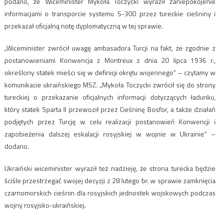
podano, że Wiceminister Mykoła Toczycki wyraził zaniepokojenie
informacjami o transporcie systemu S-300 przez tureckie cieśniny i
przekazał oficjalną notę dyplomatyczną w tej sprawie.
„Wiceminister zwrócił uwagę ambasadora Turcji na fakt, że zgodnie z
postanowieniami Konwencja z Montreux z dnia 20 lipca 1936 r.,
określony statek mieści się w definicji okrętu wojennego” – czytamy w
komunikacie ukraińskiego MSZ. „Mykoła Toczycki zwrócił się do strony
tureckiej o przekazanie oficjalnych informacji dotyczących ładunku,
który statek Sparta II przewoził przez Cieśninę Bosfor, a także działań
podjętych przez Turcję w celu realizacji postanowień Konwencji i
zapobieżenia dalszej eskalacji rosyjskiej w wojnie w Ukrainie” –
dodano.
Ukraiński wiceminister wyraził też nadzieję, że strona turecka będzie
ściśle przestrzegać swojej decyzji z 28 lutego br. w sprawie zamknięcia
czarnomorskich cieśnin dla rosyjskich jednostek wojskowych podczas
wojny rosyjsko-ukraińskiej.