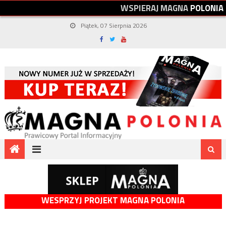
W
S
P
I
E
R
A
J
M
A
G
N
A
P
O
L
O
N
I
A
Piątek, 07 Sierpnia 2026
WESPRZYJ PROJEKT MAGNA POLONIA