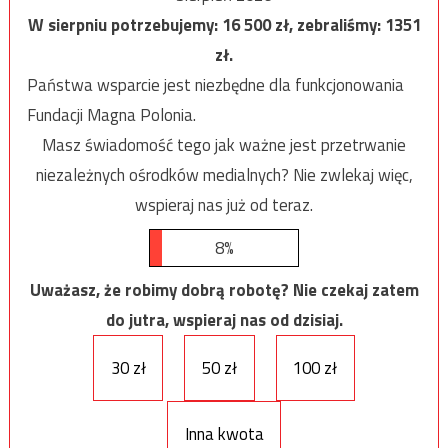
W sierpniu potrzebujemy:
16 500
zł, zebraliśmy:
1351
zł.
Państwa wsparcie jest niezbędne dla funkcjonowania
Fundacji Magna Polonia.
Masz świadomość tego jak ważne jest przetrwanie
niezależnych ośrodków medialnych? Nie zwlekaj więc,
wspieraj nas już od teraz.
8%
Uważasz, że robimy dobrą robotę? Nie czekaj zatem
do jutra, wspieraj nas od dzisiaj.
30 zł
50 zł
100 zł
Inna kwota