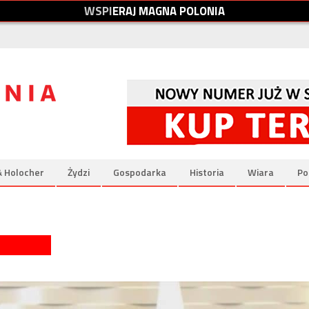
W
S
P
I
E
R
A
J
M
A
G
N
A
P
O
L
O
N
I
A
& Holocher
Żydzi
Gospodarka
Historia
Wiara
Po