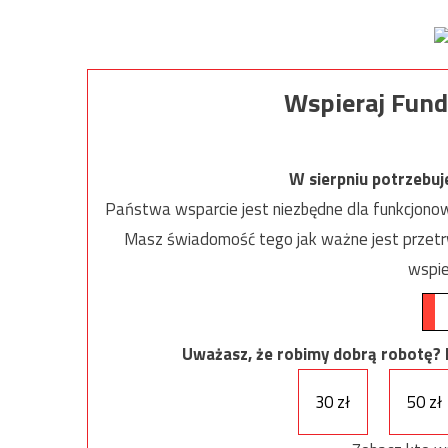
Wspieraj Fund
W sierpniu potrzebu
Państwa wsparcie jest niezbędne dla funkcjonow
Masz świadomość tego jak ważne jest przetrw
wspie
Uważasz, że robimy dobrą robotę? Ni
30 zł
50 zł