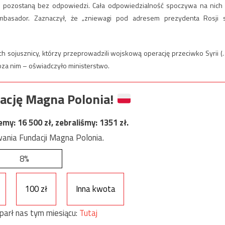
ie pozostaną bez odpowiedzi. Cała odpowiedzialność spoczywa na nich
basador. Zaznaczył, że „zniewagi pod adresem prezydenta Rosji 
ch sojusznicy, którzy przeprowadzili wojskową operację przeciwko Syrii (
za nim – oświadczyło ministerstwo.
ację Magna Polonia!
jemy:
16 500
zł, zebraliśmy:
1351
zł.
ania Fundacji Magna Polonia.
8%
100 zł
Inna kwota
parł nas tym miesiącu:
Tutaj