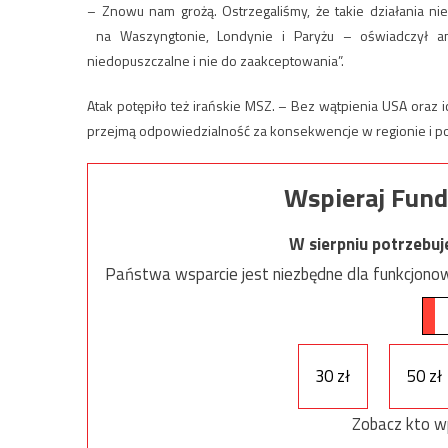
– Znowu nam grożą. Ostrzegaliśmy, że takie działania n
na Waszyngtonie, Londynie i Paryżu – oświadczył am
niedopuszczalne i nie do zaakceptowania”.
Atak potępiło też irańskie MSZ. – Bez wątpienia USA oraz i
przejmą odpowiedzialność za konsekwencje w regionie i po
Wspieraj Fund
W sierpniu potrzebu
Państwa wsparcie jest niezbędne dla funkcjonow
30 zł
50 zł
Zobacz kto w