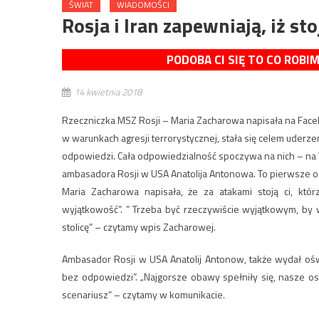
ŚWIAT
WIADOMOŚCI
Rosja i Iran zapewniają, iż 
PODOBA CI SIĘ TO CO ROBI
14 kwietnia 2018
Rzeczniczka MSZ Rosji – Maria Zacharowa napisała na Faceb
w warunkach agresji terrorystycznej, stała się celem uderze
odpowiedzi. Cała odpowiedzialność spoczywa na nich – na W
ambasadora Rosji w USA Anatolija Antonowa. To pierwsze odp
Maria Zacharowa napisała, że za atakami stoją ci, kt
wyjątkowość”. ” Trzeba być rzeczywiście wyjątkowym, by w
stolicę” – czytamy wpis Zacharowej.
Ambasador Rosji w USA Anatolij Antonow, także wydał ośw
bez odpowiedzi”. „Najgorsze obawy spełniły się, nasze o
scenariusz” – czytamy w komunikacie.