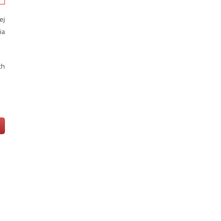
ej
ia
ch