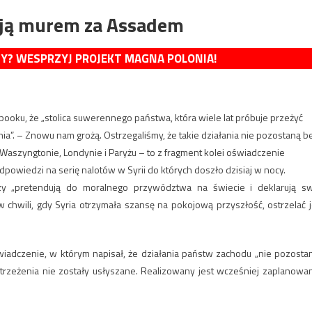
stoją murem za Assadem
MY? WESPRZYJ PROJEKT MAGNA POLONIA!
ooku, że „stolica suwerennego państwa, która wiele lat próbuje przeżyć
nia”. – Znowu nam grożą. Ostrzegaliśmy, że takie działania nie pozostaną b
aszyngtonie, Londynie i Paryżu – to z fragment kolei oświadczenie
owiedzi na serię nalotów w Syrii do których doszło dzisiaj w nocy.
órzy „pretendują do moralnego przywództwa na świecie i deklarują s
 chwili, gdy Syria otrzymała szansę na pokojową przyszłość, ostrzelać j
iadczenie, w którym napisał, że działania państw zachodu „nie pozosta
strzeżenia nie zostały usłyszane. Realizowany jest wcześniej zaplanowa