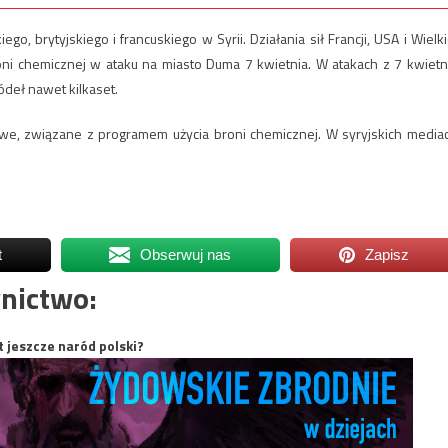
o, brytyjskiego i francuskiego w Syrii. Działania sił Francji, USA i Wielki
roni chemicznej w ataku na miasto Duma 7 kwietnia. W atakach z 7 kwietn
ódeł nawet kilkaset.
kowe, związane z programem użycia broni chemicznej. W syryjskich media
t
Obserwuj nas
Zapisz
nictwo:
t jeszcze naród polski?