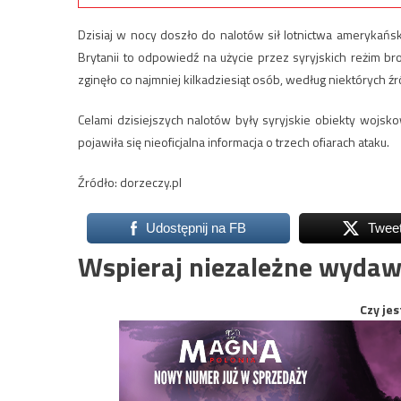
Dzisiaj w nocy doszło do nalotów sił lotnictwa amerykańskieg
Brytanii to odpowiedź na użycie przez syryjskich reżim b
zginęło co najmniej kilkadziesiąt osób, według niektórych źr
Celami dzisiejszych nalotów były syryjskie obiekty wojs
pojawiła się nieoficjalna informacja o trzech ofiarach ataku.
Źródło: dorzeczy.pl
Udostępnij na FB
Twee
Wspieraj niezależne wydaw
Czy jes