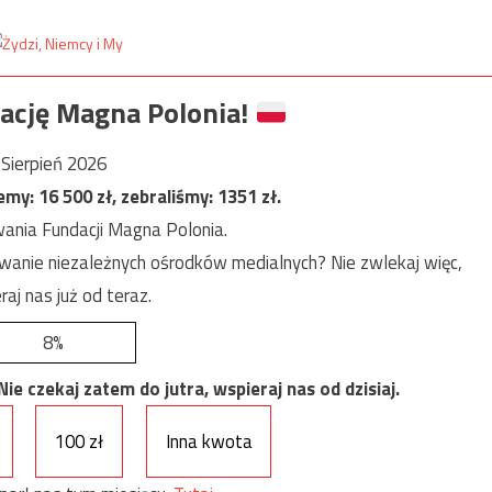
ację Magna Polonia!
Sierpień 2026
jemy:
16 500
zł, zebraliśmy:
1351
zł.
ania Fundacji Magna Polonia.
anie niezależnych ośrodków medialnych? Nie zwlekaj więc,
raj nas już od teraz.
8%
e czekaj zatem do jutra, wspieraj nas od dzisiaj.
100 zł
Inna kwota