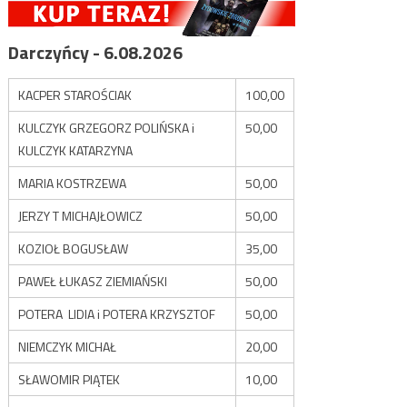
Darczyńcy - 6.08.2026
KACPER STAROŚCIAK
100,00
KULCZYK GRZEGORZ POLIŃSKA i
50,00
KULCZYK KATARZYNA
MARIA KOSTRZEWA
50,00
JERZY T MICHAJŁOWICZ
50,00
KOZIOŁ BOGUSŁAW
35,00
PAWEŁ ŁUKASZ ZIEMIAŃSKI
50,00
POTERA LIDIA i POTERA KRZYSZTOF
50,00
NIEMCZYK MICHAŁ
20,00
SŁAWOMIR PIĄTEK
10,00