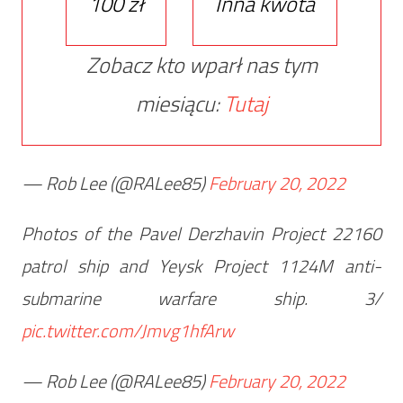
100 zł
Inna kwota
Zobacz kto wparł nas tym
miesiącu:
Tutaj
— Rob Lee (@RALee85)
February 20, 2022
Photos of the Pavel Derzhavin Project 22160
patrol ship and Yeysk Project 1124M anti-
submarine warfare ship. 3/
pic.twitter.com/Jmvg1hfArw
— Rob Lee (@RALee85)
February 20, 2022