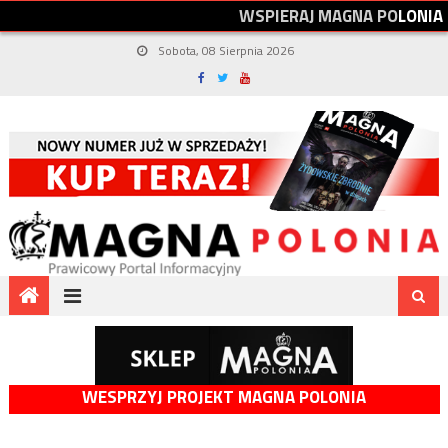
W
S
P
I
E
R
A
J
M
A
G
N
A
P
O
L
O
N
I
A
Sobota, 08 Sierpnia 2026
WESPRZYJ PROJEKT MAGNA POLONIA