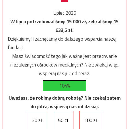
Lipiec 2026
W lipcu potrzebowaliśmy:
15 000
zł, zebraliśmy:
15
633,5
zł.
Dziękujemy! i zachęcamy do dalszego wsparcia naszej
fundacji.
Masz świadomość tego jak ważne jest przetrwanie
niezależnych ośrodków medialnych? Nie zwlekaj więc,
wspieraj nas już od teraz.
104%
Uważasz, że robimy dobrą robotę? Nie czekaj zatem
do jutra, wspieraj nas od dzisiaj.
30 zł
50 zł
100 zł