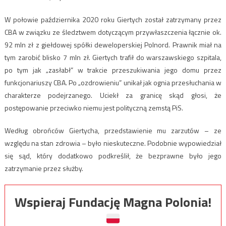
W połowie października 2020 roku Giertych został zatrzymany przez
CBA w związku ze śledztwem dotyczącym przywłaszczenia łącznie ok.
92 mln zł z giełdowej spółki deweloperskiej Polnord. Prawnik miał na
tym zarobić blisko 7 mln zł. Giertych trafił do warszawskiego szpitala,
po tym jak „zasłabł” w trakcie przeszukiwania jego domu przez
funkcjonariuszy CBA. Po „ozdrowieniu” unikał jak ognia przesłuchania w
charakterze podejrzanego. Uciekł za granicę skąd głosi, że
postępowanie przeciwko niemu jest polityczną zemstą PiS.
Według obrońców Giertycha, przedstawienie mu zarzutów – ze
względu na stan zdrowia – było nieskuteczne. Podobnie wypowiedział
się sąd, który dodatkowo podkreślił, że bezprawne było jego
zatrzymanie przez służby.
Wspieraj Fundację Magna Polonia!