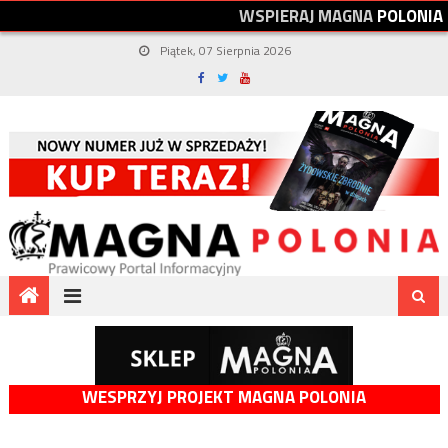
W
S
P
I
E
R
A
J
M
A
G
N
A
P
O
L
O
N
I
A
Piątek, 07 Sierpnia 2026
WESPRZYJ PROJEKT MAGNA POLONIA