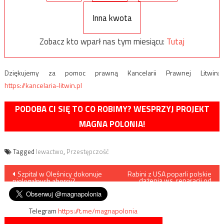
Inna kwota
Zobacz kto wparł nas tym miesiącu:
Tutaj
Dziękujemy za pomoc prawną Kancelarii Prawnej Litwin:
https://kancelaria-litwin.pl
PODOBA CI SIĘ TO CO ROBIMY? WESPRZYJ PROJEKT
MAGNA POLONIA!
Tagged
lewactwo
,
Przestępczość
Nawigacja
Szpital w Oleśnicy dokonuje
Rabini z USA poparli polskie
dążenia ws. reparacji od
nielegalnych aborcji?
Niemiec
wpisu
Telegram
https://t.me/magnapolonia