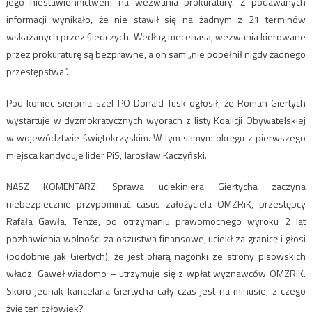
jego niestawiennictwem na wezwania prokuratury. Z podawanych
informacji wynikało, że nie stawił się na żadnym z 21 terminów
wskazanych przez śledczych. Według mecenasa, wezwania kierowane
przez prokuraturę są bezprawne, a on sam „nie popełnił nigdy żadnego
przestępstwa”.
Pod koniec sierpnia szef PO Donald Tusk ogłosił, że Roman Giertych
wystartuje w dyzmokratycznych wyorach z listy Koalicji Obywatelskiej
w województwie świętokrzyskim. W tym samym okręgu z pierwszego
miejsca kandyduje lider PiS, Jarosław Kaczyński.
NASZ KOMENTARZ: Sprawa uciekiniera Giertycha zaczyna
niebezpiecznie przypominać casus założyciela OMZRiK, przestępcy
Rafała Gawła. Tenże, po otrzymaniu prawomocnego wyroku 2 lat
pozbawienia wolności za oszustwa finansowe, uciekł za granicę i głosi
(podobnie jak Giertych), że jest ofiarą nagonki ze strony pisowskich
władz. Gaweł wiadomo – utrzymuje się z wpłat wyznawców OMZRiK.
Skoro jednak kancelaria Giertycha cały czas jest na minusie, z czego
żyje ten człowiek?