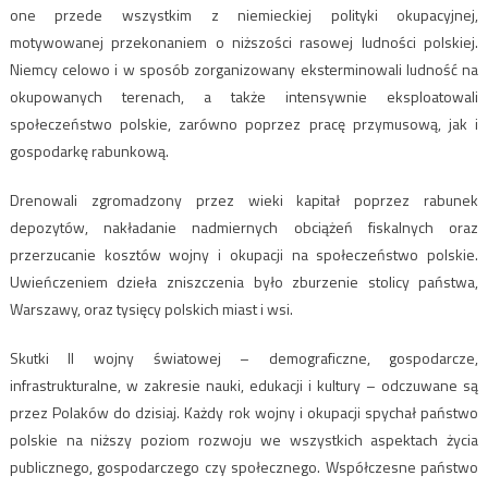
one przede wszystkim z niemieckiej polityki okupacyjnej,
motywowanej przekonaniem o niższości rasowej ludności polskiej.
Niemcy celowo i w sposób zorganizowany eksterminowali ludność na
okupowanych terenach, a także intensywnie eksploatowali
społeczeństwo polskie, zarówno poprzez pracę przymusową, jak i
gospodarkę rabunkową.
Drenowali zgromadzony przez wieki kapitał poprzez rabunek
depozytów, nakładanie nadmiernych obciążeń fiskalnych oraz
przerzucanie kosztów wojny i okupacji na społeczeństwo polskie.
Uwieńczeniem dzieła zniszczenia było zburzenie stolicy państwa,
Warszawy, oraz tysięcy polskich miast i wsi.
Skutki II wojny światowej – demograficzne, gospodarcze,
infrastrukturalne, w zakresie nauki, edukacji i kultury – odczuwane są
przez Polaków do dzisiaj. Każdy rok wojny i okupacji spychał państwo
polskie na niższy poziom rozwoju we wszystkich aspektach życia
publicznego, gospodarczego czy społecznego. Współczesne państwo