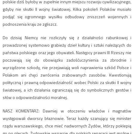
polskie dziś byłoby w zupełnie innym miejscu rozwoju cywilizacyjnego,
gdyby nie skutki II wojny światowej. Kilka pokoleń Polaków musiało
podjąć się ogromnego wysiłku odbudowy zniszczeń wojennych i
podnoszenia kraju ze zgliszcz.
Do dzisiaj Niemcy nie rozliczyły się z działalności rabunkowej i
prowadzonej systemowo grabieży dzieł kultury i sztuki należących do
państwa polskiego oraz jego obywateli. Następcy prawni III Rzeszy nie
poczuwają się do obowiązku zadośćuczynienia za zbrodnie i
wyrządzone szkody, nie przejawiają woli naprawienia szkód Polsce i
Polakom ani chęci zwrócenia zrabowanych zasobów. Kwestionują
polityczną i prawną odpowiedzialność wobec Polski za skutki II wojny
światowej, a ich działania ograniczają się do symbolicznych gestów i
słów o odpowiedzialności moralnej.
NASZ KOMENTARZ: Dawniej w otoczeniu władców i magnatów
występowali dworscy błaznowie. Teraz każdy szanujący się minister
rządu warszawskiego, chce mieć nadwornych Żydów, którzy poklepią
go po plecach. Żydowskie wsparcie dla polskich reparacji jest groźne i