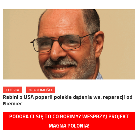
POLSKA
WIADOMOŚCI
Rabini z USA poparli polskie dążenia ws. reparacji od
Niemiec
PODOBA CI SIĘ TO CO ROBIMY? WESPRZYJ PROJEKT
MAGNA POLONIA!