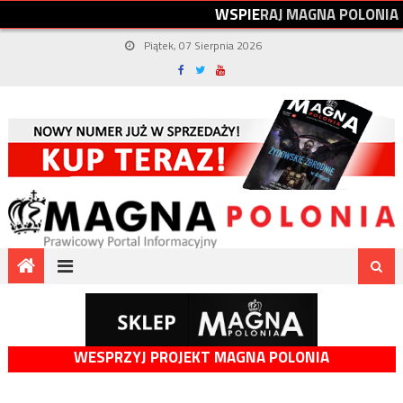
W
S
P
I
E
R
A
J
M
A
G
N
A
P
O
L
O
N
I
A
Piątek, 07 Sierpnia 2026
WESPRZYJ PROJEKT MAGNA POLONIA