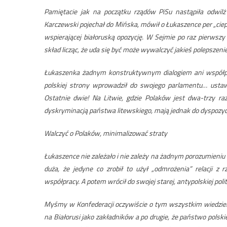
Pamiętacie jak na początku rządów PiSu nastąpiła odwi
Karczewski pojechał do Mińska, mówił o Łukaszence per „ciepły
wspierającej białoruską opozycję. W Sejmie po raz pierwsz
skład licząc, że uda się być może wywalczyć jakieś polepszenie
Łukaszenka żadnym konstruktywnym dialogiem ani współpr
polskiej strony wprowadził do swojego parlamentu… ustawę 
Ostatnie dwie! Na Litwie, gdzie Polaków jest dwa-trzy ra
dyskryminacją państwa litewskiego, mają jednak do dyspozycji
Walczyć o Polaków, minimalizować straty
Łukaszence nie zależało i nie zależy na żadnym porozumieniu
duża, że jedyne co zrobił to użył „odmrożenia” relacji 
współpracy. A potem wrócił do swojej starej, antypolskiej polit
Myśmy w Konfederacji oczywiście o tym wszystkim wiedziel
na Białorusi jako zakładników a po drugie, że państwo pols