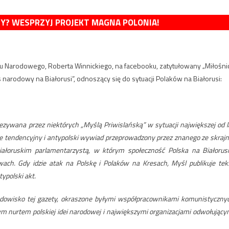
MY? WESPRZYJ PROJEKT MAGNA POLONIA!
hu Narodowego, Roberta Winnickiego, na facebooku, zatytułowany „Miłośni
s narodowy na Białorusi”, odnoszący się do sytuacji Polaków na Białorusi:
rzezywana przez niektórych „Myślą Priwislańską” w sytuacji największej od l
iwie tendencyjny i antypolski wywiad przeprowadzony przez znanego ze skrajn
iałoruskim parlamentarzystą, w którym społeczność Polska na Białorusi
ach. Gdy idzie atak na Polskę i Polaków na Kresach, Myśl publikuje tek
ypolski akt.
 środowisko tej gazety, okraszone byłymi współpracownikami komunistyczny
ym nurtem polskiej idei narodowej i największymi organizacjami odwołujący