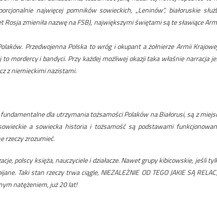
rcjonalnie najwięcej pomników sowieckich, „Leninów”, białoruskie służ
t Rosja zmieniła nazwę na FSB), największymi świętami są te sławiące Arm
Polaków. Przedwojenna Polska to wróg i okupant a żołnierze Armii Krajowej
 to mordercy i bandyci. Przy każdej możliwej okazji taka właśnie narracja je
z z niemieckimi nazistami.
j, fundamentalne dla utrzymania tożsamości Polaków na Białorusi, są z miejs
sowieckie a sowiecka historia i tożsamość są podstawami funkcjonowan
e rzeczy zrozumieć.
cje, polscy księża, nauczyciele i działacze. Nawet grupy kibicowskie, jeśli tyl
zbijane. Taki stan rzeczy trwa ciągle, NIEZALEŻNIE OD TEGO JAKIE SĄ RELAC
m natężeniem, już 20 lat!