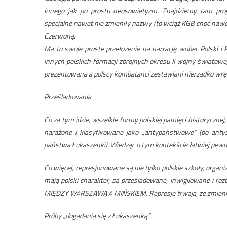
innego jak po prostu neosowietyzm. Znajdziemy tam propo
specjalne nawet nie zmieniły nazwy (to wciąż KGB choć nawe
Czerwoną.
Ma to swoje proste przełożenie na narrację wobec Polski i 
innych polskich formacji zbrojnych okresu II wojny światowej
prezentowana a polscy kombatanci zestawiani nierzadko wręc
Prześladowania
Co za tym idzie, wszelkie formy polskiej pamięci historyczne
narażone i klasyfikowane jako „antypaństwowe” (bo anty
państwa Łukaszenki). Wiedząc o tym kontekście łatwiej pewn
Co więcej, represjonowane są nie tylko polskie szkoły, organiza
mają polski charakter, są prześladowane, inwigilowane i ro
MIĘDZY WARSZAWĄ A MIŃSKIEM. Represje trwają, ze zmienny
Próby „dogadania się z Łukaszenką”