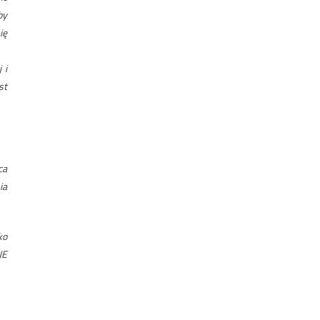
by
ię
 i
st
ca
ia
ko
JE