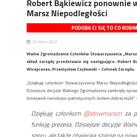
Robert Bąkiewicz ponownie 
Marsz Niepodległości
PODOBA CI SIĘ TO CO ROBI
12 marca 2023
Walne Zgromadzenie Członków Stowarzyszenia „Marsz N
skład zarządy przedstawia się następująco: Robert 
Wiceprezes, Przemysław Czyżewski – Członek Zarządu.
„Dziękuję członkom Stowarzyszenia Marsz Niepodległoś
Dzisiejsze decyzje Walnego Zgromadzenia zamknęły spraw
środowisk narodowo-patriotycznych. Jestem dobrej myśli” –
Dziękuję członkom
@stowmarszn
za p
funkcję prezesa. Dzisiejsze decyzje W
sporu, ale także otwierają szansę na no