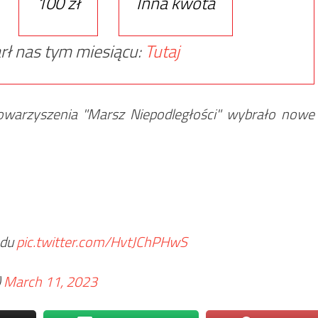
100 zł
Inna kwota
rł nas tym miesiącu:
Tutaj
warzyszenia "Marsz Niepodległości" wybrało nowe
ądu
pic.twitter.com/HvtJChPHwS
)
March 11, 2023