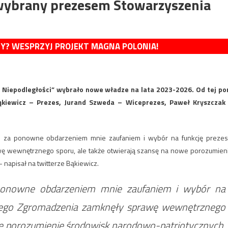
wybrany prezesem Stowarzyszenia
MY? WESPRZYJ PROJEKT MAGNA POLONIA!
iepodległości” wybrało nowe władze na lata 2023-2026. Od tej po
Bąkiewicz – Prezes, Jurand Szweda – Wiceprezes, Paweł Kryszczak
ci za ponowne obdarzeniem mnie zaufaniem i wybór na funkcję prezes
ę wewnętrznego sporu, ale także otwierają szansę na nowe porozumien
 napisał na twitterze Bąkiewicz.
onowne obdarzeniem mnie zaufaniem i wybór na
alnego Zgromadzenia zamknęły sprawę wewnętrznego
we porozumienie środowisk narodowo-patriotycznych.