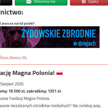
t
Obserwuj nas
Zapisz
nictwo:
t jeszcze naród polski?
ację Magna Polonia!
Sierpień 2026
jemy:
16 500
zł, zebraliśmy:
1351
zł.
ania Fundacji Magna Polonia.
anie niezależnych ośrodków medialnych? Nie zwlekaj więc,