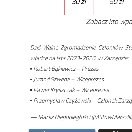
30 zł
50 zł
Zobacz kto wpa
Dziś Walne Zgromadzenie Członków Sto
władze na lata 2023-2026. W Zarządzie:
▪ Robert Bąkiewicz – Prezes
▪ Jurand Szweda – Wiceprezes
▪ Paweł Kryszczak – Wiceprezes
▪ Przemysław Czyżewski – Członek Zarz
— Marsz Niepodległości (@StowMarszN