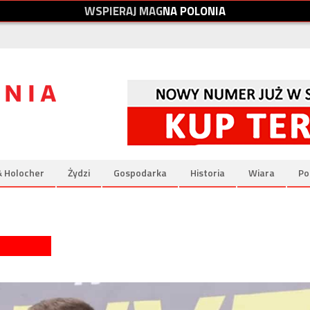
W
S
P
I
E
R
A
J
M
A
G
N
A
P
O
L
O
N
I
A
& Holocher
Żydzi
Gospodarka
Historia
Wiara
Po