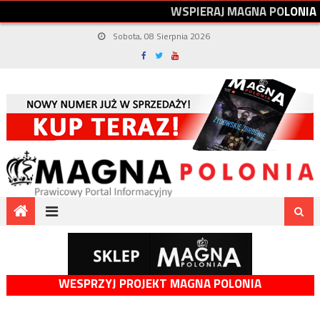
W
S
P
I
E
R
A
J
M
A
G
N
A
P
O
L
O
N
I
A
Sobota, 08 Sierpnia 2026
WESPRZYJ PROJEKT MAGNA POLONIA