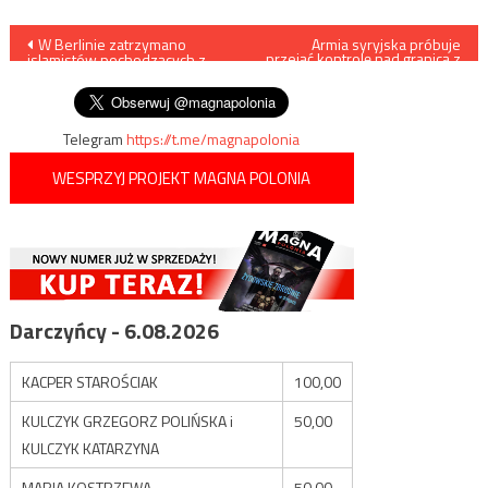
Nawigacja
W Berlinie zatrzymano
Armia syryjska próbuje
przejąć kontrolę nad granicą z
islamistów pochodzących z
Jordanią
wpisu
Iraku i Syrii
Telegram
https://t.me/magnapolonia
WESPRZYJ PROJEKT MAGNA POLONIA
Darczyńcy - 6.08.2026
KACPER STAROŚCIAK
100,00
KULCZYK GRZEGORZ POLIŃSKA i
50,00
KULCZYK KATARZYNA
MARIA KOSTRZEWA
50,00