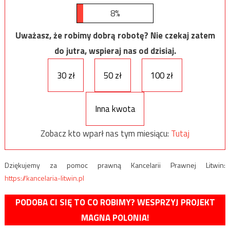
8%
Uważasz, że robimy dobrą robotę? Nie czekaj zatem
do jutra, wspieraj nas od dzisiaj.
30 zł
50 zł
100 zł
Inna kwota
Zobacz kto wparł nas tym miesiącu:
Tutaj
Dziękujemy za pomoc prawną Kancelarii Prawnej Litwin:
https://kancelaria-litwin.pl
PODOBA CI SIĘ TO CO ROBIMY? WESPRZYJ PROJEKT
MAGNA POLONIA!