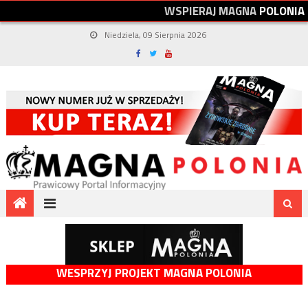
W
S
P
I
E
R
A
J
M
A
G
N
A
P
O
L
O
N
I
A
Niedziela, 09 Sierpnia 2026
WESPRZYJ PROJEKT MAGNA POLONIA