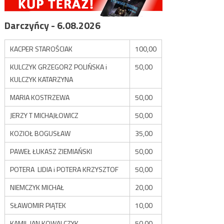
Darczyńcy - 6.08.2026
KACPER STAROŚCIAK
100,00
KULCZYK GRZEGORZ POLIŃSKA i
50,00
KULCZYK KATARZYNA
MARIA KOSTRZEWA
50,00
JERZY T MICHAJŁOWICZ
50,00
KOZIOŁ BOGUSŁAW
35,00
PAWEŁ ŁUKASZ ZIEMIAŃSKI
50,00
POTERA LIDIA i POTERA KRZYSZTOF
50,00
NIEMCZYK MICHAŁ
20,00
SŁAWOMIR PIĄTEK
10,00
KAMIL JAN KOWALCZYK
50,00