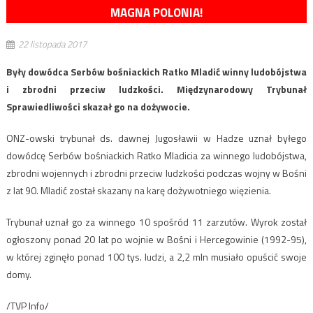
MAGNA POLONIA!
22 listopada 2017
Były dowódca Serbów bośniackich Ratko Mladić winny ludobójstwa
i zbrodni przeciw ludzkości. Międzynarodowy Trybunał
Sprawiedliwości skazał go na dożywocie.
ONZ-owski trybunał ds. dawnej Jugosławii w Hadze uznał byłego
dowódcę Serbów bośniackich Ratko Mladicia za winnego ludobójstwa,
zbrodni wojennych i zbrodni przeciw ludzkości podczas wojny w Bośni
z lat 90. Mladić został skazany na karę dożywotniego więzienia.
Trybunał uznał go za winnego 10 spośród 11 zarzutów. Wyrok został
ogłoszony ponad 20 lat po wojnie w Bośni i Hercegowinie (1992-95),
w której zginęło ponad 100 tys. ludzi, a 2,2 mln musiało opuścić swoje
domy.
/TVP Info/