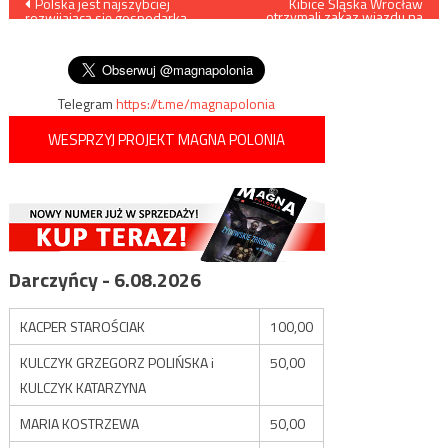
Nawigacja
Polska jest najszybciej
Kibice Śląska Wrocław
otrzymali zakaz wjazdu na
rozwijającą się gospodarką
terytorium Ukrainy za pamięć
wpisu
wśród krajów Unii
o Orlętach Lwowskich
Europejskiej
Telegram
https://t.me/magnapolonia
WESPRZYJ PROJEKT MAGNA POLONIA
Darczyńcy - 6.08.2026
KACPER STAROŚCIAK
100,00
KULCZYK GRZEGORZ POLIŃSKA i
50,00
KULCZYK KATARZYNA
MARIA KOSTRZEWA
50,00