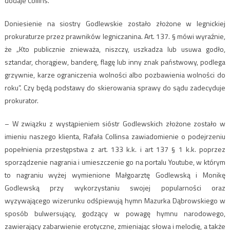
dodaje Collins.
Doniesienie na siostry Godlewskie zostało złożone w legnickiej
prokuraturze przez prawników legniczanina. Art. 137. § mówi wyraźnie,
że „Kto publicznie znieważa, niszczy, uszkadza lub usuwa godło,
sztandar, chorągiew, banderę, flagę lub inny znak państwowy, podlega
grzywnie, karze ograniczenia wolności albo pozbawienia wolności do
roku”. Czy będą podstawy do skierowania sprawy do sądu zadecyduje
prokurator.
– W związku z wystąpieniem sióstr Godlewskich złożone zostało w
imieniu naszego klienta, Rafała Collinsa zawiadomienie o podejrzeniu
popełnienia przestępstwa z art. 133 k.k. i art 137 § 1 k.k. poprzez
sporządzenie nagrania i umieszczenie go na portalu Youtube, w którym
to nagraniu wyżej wymienione Małgoarztę Godlewską i Monikę
Godlewską przy wykorzystaniu swojej popularności oraz
wyzywającego wizerunku odśpiewują hymn Mazurka Dąbrowskiego w
sposób bulwersujący, godzący w powagę hymnu narodowego,
zawierający zabarwienie erotyczne, zmieniając słowa i melodię, a także