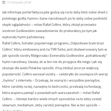
15 listopada 2018
Jak informuje portal fakty.ica.plie godzę się na to żeby ktoś sobie drwił z
polskiego godła, hymnu i barw narodowych po to żeby sobie podnieść
słupki oglądalności – mówi Rafał Collins, który złożył przeciwko
siostrom Godlewskim zawiadomienie do prokuratury po tym jak
wykonały hymn państwowy.
Rafał Collins, bohater popularnego programu „Odjazdowe bryki braci
Collins”, który emitowany jest na TVN Turbo, jest zbulwersowany tym w
jaki sposób siostry Małgorzata i Esmeralda Godlewskie „potraktowały”
hymn narodowy. Uważa, że w ten nie do przyjęcia dla niego i jak się
okazuje dla wielu Polaków sposób, chcą zdobyć jeszcze większą
popularność. Collins wezwał siostry – celebrytki do usunięcia ich wersji
„hymnu” z internetu.- Oczekuję, że usuną to i wszystkie pieniądze,
które zarobiły na tej, nazwijmy to twórczości, przekażą na fundację,
która wspiera pamięć o powstańcach warszawskich – mówi Rafał
Collins. – Istnieje bardzo wiele innych sposobów na to żeby zostać
sławnym, medialnym, żeby zarobić pieniądze. Nie w ten sposób –