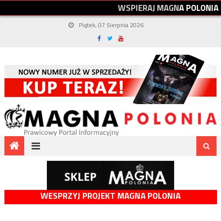
W
S
P
I
E
R
A
J
M
A
G
N
A
P
O
L
O
N
I
A
Piątek, 07 Sierpnia 2026
WESPRZYJ PROJEKT MAGNA POLONIA