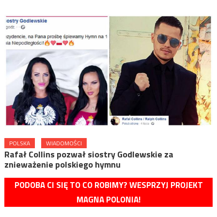
POLSKA
WIADOMOŚCI
Rafał Collins pozwał siostry Godlewskie za
znieważenie polskiego hymnu
PODOBA CI SIĘ TO CO ROBIMY? WESPRZYJ PROJEKT
MAGNA POLONIA!