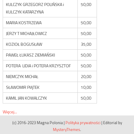
KULCZYK GRZEGORZ POLIŃSKA i
50,00
KULCZYK KATARZYNA
MARIA KOSTRZEWA
50,00
JERZY T MICHAJŁOWICZ
50,00
KOZIOŁ BOGUSŁAW
35,00
PAWEŁ ŁUKASZ ZIEMIAŃSKI
50,00
POTERA LIDIA i POTERA KRZYSZTOF
50,00
NIEMCZYK MICHAŁ
20,00
SŁAWOMIR PIĄTEK
10,00
KAMIL JAN KOWALCZYK
50,00
Więcej...
(c) 2016-2023 Magna Polonia
|
Polityka prywatności
|
Editorial by
MysteryThemes
.