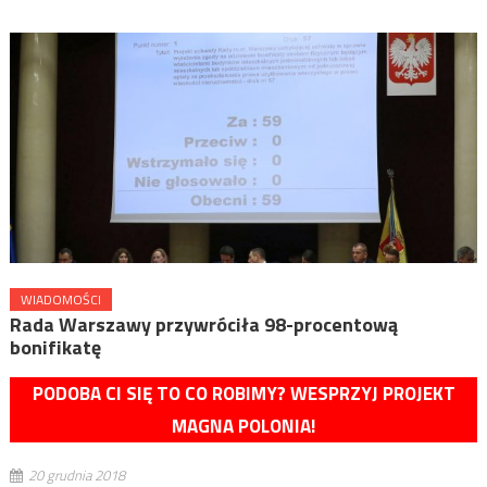
WIADOMOŚCI
Rada Warszawy przywróciła 98-procentową
bonifikatę
PODOBA CI SIĘ TO CO ROBIMY? WESPRZYJ PROJEKT
MAGNA POLONIA!
20 grudnia 2018