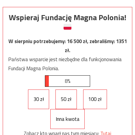
Wspieraj Fundację Magna Polonia!
W sierpniu potrzebujemy:
16 500
zł, zebraliśmy:
1351
zł.
Państwa wsparcie jest niezbędne dla funkcjonowania
Fundacji Magna Polonia.
8%
30 zł
50 zł
100 zł
Inna kwota
Zobacz kto wparł nas tym miesiącu:
Tutaj