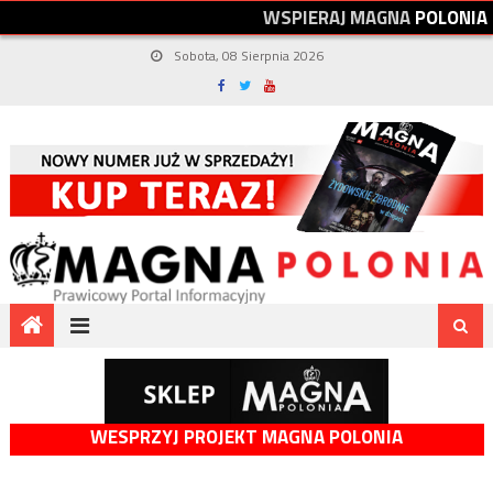
W
S
P
I
E
R
A
J
M
A
G
N
A
P
O
L
O
N
I
A
Sobota, 08 Sierpnia 2026
WESPRZYJ PROJEKT MAGNA POLONIA