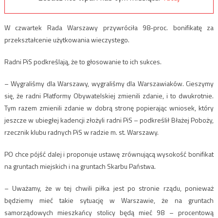
W czwartek Rada Warszawy przywróciła 98-proc. bonifikatę za
przekształcenie użytkowania wieczystego.
Radni PiS podkreślają, że to głosowanie to ich sukces.
– Wygraliśmy dla Warszawy, wygraliśmy dla Warszawiaków. Cieszymy
się, że radni Platformy Obywatelskiej zmienili zdanie, i to dwukrotnie.
Tym razem zmienili zdanie w dobrą stronę popierając wniosek, który
jeszcze w ubiegłej kadencji złożyli radni PiS – podkreślił Błażej Poboży,
rzecznik klubu radnych PiS w radzie m. st. Warszawy.
PO chce pójść dalej i proponuje ustawę zrównującą wysokość bonifikat
na gruntach miejskich i na gruntach Skarbu Państwa.
– Uważamy, że w tej chwili piłka jest po stronie rządu, ponieważ
będziemy mieć takie sytuację w Warszawie, że na gruntach
samorządowych mieszkańcy stolicy będą mieć 98 – procentową