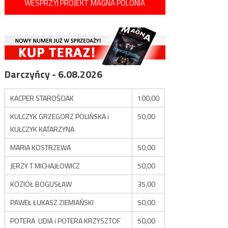
WESPRZYJ PROJEKT MAGNA POLONIA
Darczyńcy - 6.08.2026
KACPER STAROŚCIAK
100,00
KULCZYK GRZEGORZ POLIŃSKA i
50,00
KULCZYK KATARZYNA
MARIA KOSTRZEWA
50,00
JERZY T MICHAJŁOWICZ
50,00
KOZIOŁ BOGUSŁAW
35,00
PAWEŁ ŁUKASZ ZIEMIAŃSKI
50,00
POTERA LIDIA i POTERA KRZYSZTOF
50,00