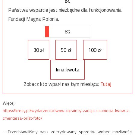
zł.
Państwa wsparcie jest niezbędne dla funkcjonowania
Fundacji Magna Polonia.
8%
30 zł
50 zł
100 zł
Inna kwota
Zobacz kto wparł nas tym miesiącu:
Tutaj
Więcej:
https://kresy.pl/wydarzenia/lwow-ukraincy-zadaja-usuniecia-lwow-z-
cmentarza-orlat-foto/
– Przedstawiliśmy nasz zdecydowany sprzeciw wobec możliwości