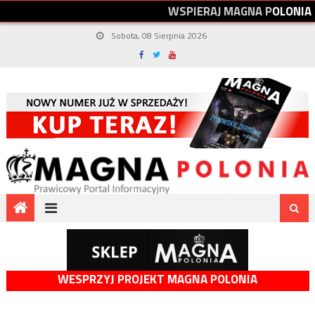
W
S
P
I
E
R
A
J
M
A
G
N
A
P
O
L
O
N
I
A
Sobota, 08 Sierpnia 2026
WESPRZYJ PROJEKT MAGNA POLONIA