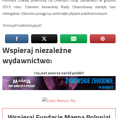
Pomnika Chwały powróciły na Cmentarz Orląt Lwowskich w grudniu
2015 roku. Zdaniem lwowskiej Rady Obwodowej stanęły tam
nielegalnie. Obecnie posągi są zasłonięte płytami paździerzowymi.
/kresy.pl/radiomaryja.pl/
Wspieraj niezależne
wydawnictwo:
Czy jest jeszcze naród polski?
Wspieraj Fundację Magna Polonia!