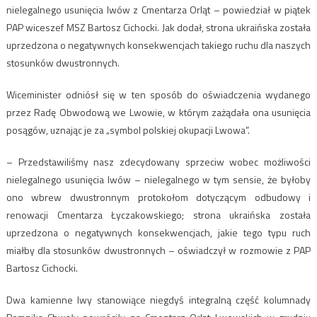
nielegalnego usunięcia lwów z Cmentarza Orląt – powiedział w piątek
PAP wiceszef MSZ Bartosz Cichocki. Jak dodał, strona ukraińska została
uprzedzona o negatywnych konsekwencjach takiego ruchu dla naszych
stosunków dwustronnych.
Wiceminister odniósł się w ten sposób do oświadczenia wydanego
przez Radę Obwodową we Lwowie, w którym zażądała ona usunięcia
posągów, uznając je za „symbol polskiej okupacji Lwowa”.
– Przedstawiliśmy nasz zdecydowany sprzeciw wobec możliwości
nielegalnego usunięcia lwów – nielegalnego w tym sensie, że byłoby
ono wbrew dwustronnym protokołom dotyczącym odbudowy i
renowacji Cmentarza Łyczakowskiego; strona ukraińska została
uprzedzona o negatywnych konsekwencjach, jakie tego typu ruch
miałby dla stosunków dwustronnych – oświadczył w rozmowie z PAP
Bartosz Cichocki.
Dwa kamienne lwy stanowiące niegdyś integralną część kolumnady