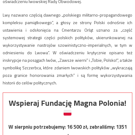
oświadczeniu lwowskiej Rady Obwodowej.
Lwy nazwano częścią dawnego „polskiego militarno-propagandowego
kompleksu pamiątkowego”, a głosy ze strony Polski odnośnie ich
ustawienia i odsłonięcia na Cmentarzu Orląt uznano za „część
systemowej strategii części polskich polityków, ukierunkowanej na
wykorzystywanie nastrojów szowinistyczno-imperialnych, w tym w
odniesieniu do Lwowa”. W oświadczeniu krytycznie opisano też
inskrypcje na posągach lwów, „Zawsze wierni” i „Tobie, Polsko!”, a także
symbolikę Szczerbca, które zdaniem lwowskich polityków „wykraczają
poza granice honorowania zmarłych” i są formę wykorzystywania
historii do celów politycznych.
Wspieraj Fundację Magna Polonia!
W sierpniu potrzebujemy:
16 500
zł, zebraliśmy:
1351