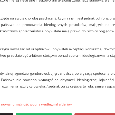
 które nie są neutralne naukowo ani aksjologicznie, lecz stanowią eleme
ględu na swoją chorobę psychiczną. Czym innym jest jednak ochrona pr
 państwa do promowania ideologicznych postulatów, mających na ce
ratycznym społeczeństwie obywatele mają prawo do różnicy poglądów
zaczyna wymagać od urzędników i obywateli akceptacji konkretnej doktry
wo przestaje być arbitrem stojącym ponad sporami ideologicznymi, a sta
ykalnej agendzie genderowskiej grozi dalszą polaryzacją społeczną or
h. Państwo nie powinno wymagać od obywateli ideologicznej lojalności
rozumienia natury człowieka. A jednak coraz częściej to robi, zamieniając s
 czyli nowa normalność wodna według miliarderów