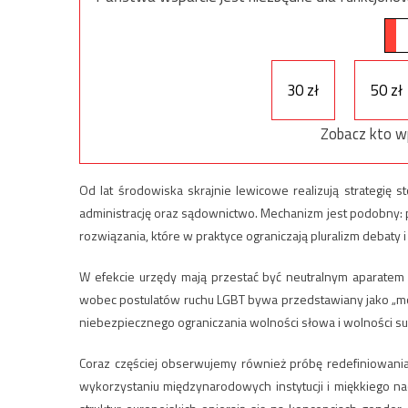
30 zł
50 zł
Zobacz kto w
Od lat środowiska skrajnie lewicowe realizują strategię 
administrację oraz sądownictwo. Mechanizm jest podobny: p
rozwiązania, które w praktyce ograniczają pluralizm debaty
W efekcie urzędy mają przestać być neutralnym aparatem 
wobec postulatów ruchu LGBT bywa przedstawiany jako „mow
niebezpiecznego ograniczania wolności słowa i wolności su
Coraz częściej obserwujemy również próbę redefiniowani
wykorzystaniu międzynarodowych instytucji i miękkiego n