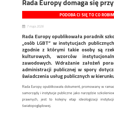
Rada Europy domaga się prz
PODOBA CI SIĘ TO CO ROBI
7 maja 2026
Rada Europy opublikowała poradnik szko
„osób LGBT” w instytucjach publicznyc
zgodnie z którymi takie osoby są rz
kulturowych, wzorców instytucjonal
zawodowych. Wdrażanie założeń pora
administracji publicznej w spory dotycz
świadczenia usług publicznych w kierunku
Rada Europy opublikowała dokument, promowany w ramach
samorządy i instytucje publiczne jako narzędzie szkoleni
prawnych, jest to kolejny etap ideologizacji instyt
światopoglądowej.