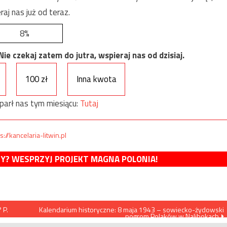
raj nas już od teraz.
8%
e czekaj zatem do jutra, wspieraj nas od dzisiaj.
100 zł
Inna kwota
parł nas tym miesiącu:
Tutaj
s://kancelaria-litwin.pl
MY? WESPRZYJ PROJEKT MAGNA POLONIA!
 P.
Kalendarium historyczne: 8 maja 1943 – sowiecko-żydowski
pogrom Polaków w Nalibokach