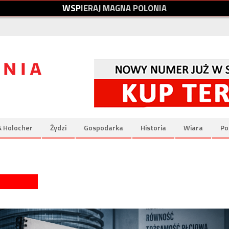
W
S
P
I
E
R
A
J
M
A
G
N
A
P
O
L
O
N
I
A
& Holocher
Żydzi
Gospodarka
Historia
Wiara
Po