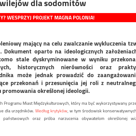
ywilejów dla sodomitów
MY? WESPRZYJ PROJEKT MAGNA POLONIA!
leniowy mający na celu zwalczanie wykluczenia tz
h. Dokument oparto na ideologicznych założeniac
ekomo stale dyskryminowane w wyniku przekona
nych, historycznych nierówności oraz prakty
dnika może jednak prowadzić do zaangażowani
ące przekonań i przesunięcia jej roli z neutralne
 promowania określonej ideologii.
 Programu Miast Międzykulturowych, który ma być wykorzystywany prz
owe dla urzędników.
Według krytyków
, w tym środowisk konserwatywnych
ucji państwowych oraz próba narzucenia obywatelom określonej wiz