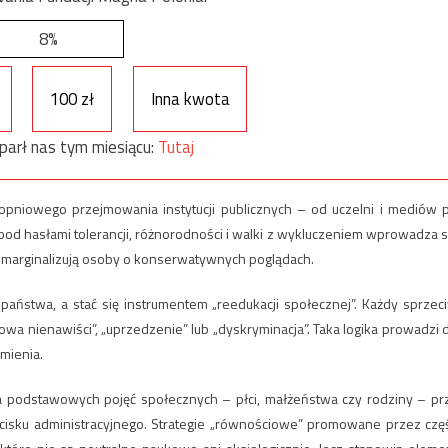
8%
100 zł
Inna kwota
parł nas tym miesiącu:
Tutaj
stopniowego przejmowania instytucji publicznych – od uczelni i mediów 
od hasłami tolerancji, różnorodności i walki z wykluczeniem wprowadza s
 i marginalizują osoby o konserwatywnych poglądach.
państwa, a stać się instrumentem „reedukacji społecznej”. Każdy sprzec
a nienawiści”, „uprzedzenie” lub „dyskryminacja”. Taka logika prowadzi 
mienia.
a podstawowych pojęć społecznych – płci, małżeństwa czy rodziny – pr
acisku administracyjnego. Strategie „równościowe” promowane przez czę