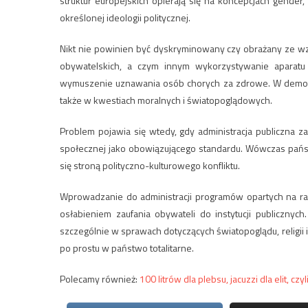
struktur europejskich opierają się na koncepcjach gender,
określonej ideologii politycznej.
Nikt nie powinien być dyskryminowany czy obrażany ze wz
obywatelskich, a czym innym wykorzystywanie aparatu
wymuszenie uznawania osób chorych za zdrowe. W demok
także w kwestiach moralnych i światopoglądowych.
Problem pojawia się wtedy, gdy administracja publiczna 
społecznej jako obowiązującego standardu. Wówczas państ
się stroną polityczno-kulturowego konfliktu.
Wprowadzanie do administracji programów opartych na rad
osłabieniem zaufania obywateli do instytucji publicznyc
szczególnie w sprawach dotyczących światopoglądu, religii i 
po prostu w państwo totalitarne.
Polecamy również:
100 litrów dla plebsu, jacuzzi dla elit,