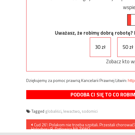
wspie
Uważasz, że robimy dobrą robotę? Ni
30 zł
50 zł
Zobacz kto w
Dziękujemy za pomoc prawną Kancelarii Prawnej Litwin:
http
PODOBA CI SIĘ TO CO ROBI
Tagged
globaliści
,
lewactwo
,
sodomici
Nawigacja
Cud 26′: Polakom nie trzeba szpitali. Przestali chorować?
Holocher i R. Patlewicz NA ŻYWO