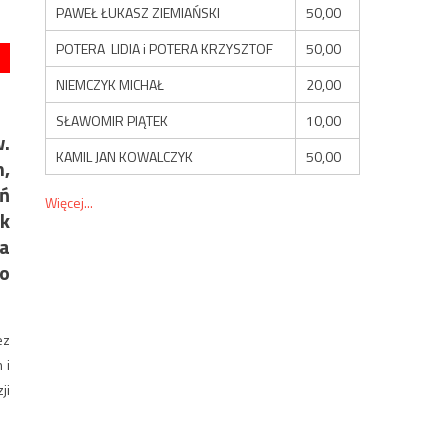
PAWEŁ ŁUKASZ ZIEMIAŃSKI
50,00
POTERA LIDIA i POTERA KRZYSZTOF
50,00
NIEMCZYK MICHAŁ
20,00
SŁAWOMIR PIĄTEK
10,00
w.
KAMIL JAN KOWALCZYK
50,00
h,
ń
Więcej...
k
a
go
ez
 i
ji