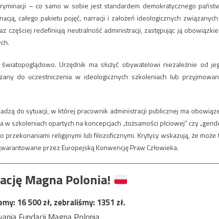
skryminacji – co samo w sobie jest standardem demokratycznego państ
cją, całego pakietu pojęć, narracji i założeń ideologicznych związanych
zęściej redefiniują neutralność administracji, zastępując ją obowiązki
ch.
wiatopoglądowo. Urzędnik ma służyć obywatelowi niezależnie od je
uszany do uczestniczenia w ideologicznych szkoleniach lub przyjmowan
zą do sytuacji, w której pracownik administracji publicznej ma obowiąz
a w szkoleniach opartych na koncepcjach „tożsamości płciowej” czy „gend
 przekonaniami religijnymi lub filozoficznymi. Krytycy wskazują, że może 
 gwarantowane przez Europejską Konwencję Praw Człowieka.
ację Magna Polonia!
jemy:
16 500
zł, zebraliśmy:
1351
zł.
ania Fundacji Magna Polonia.