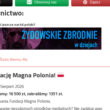
t
Obserwuj nas
Zapisz
nictwo:
t jeszcze naród polski?
ację Magna Polonia!
Sierpień 2026
jemy:
16 500
zł, zebraliśmy:
1351
zł.
ania Fundacji Magna Polonia.
anie niezależnych ośrodków medialnych? Nie zwlekaj więc,