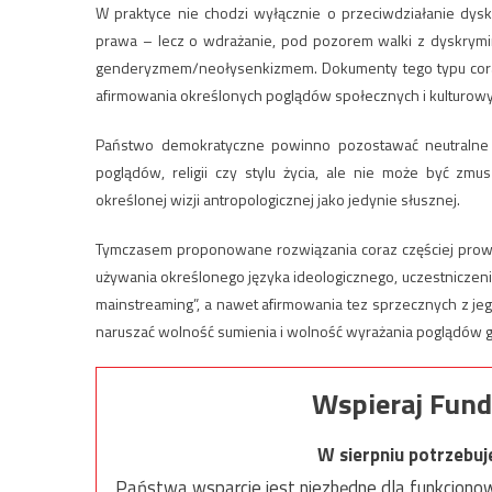
W praktyce nie chodzi wyłącznie o przeciwdziałanie dy
prawa – lecz o wdrażanie, pod pozorem walki z dyskrymina
genderyzmem/neołysenkizmem. Dokumenty tego typu coraz c
afirmowania określonych poglądów społecznych i kulturowy
Państwo demokratyczne powinno pozostawać neutralne ś
poglądów, religii czy stylu życia, ale nie może być zm
określonej wizji antropologicznej jako jedynie słusznej.
Tymczasem proponowane rozwiązania coraz częściej prowad
używania określonego języka ideologicznego, uczestniczeni
mainstreaming”, a nawet afirmowania tez sprzecznych z jego
naruszać wolność sumienia i wolność wyrażania poglądów
Wspieraj Fund
W sierpniu potrzebu
Państwa wsparcie jest niezbędne dla funkcjonow