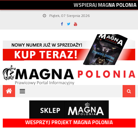
W
S
P
I
E
R
A
J
M
A
G
N
A
P
O
L
O
N
I
A
Piątek, 07 Sierpnia 2026
WESPRZYJ PROJEKT MAGNA POLONIA