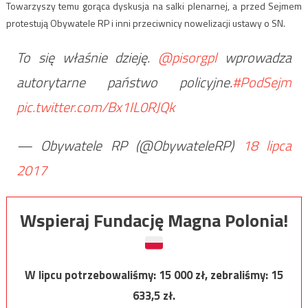
Towarzyszy temu gorąca dyskusja na salki plenarnej, a przed Sejmem
protestują Obywatele RP i inni przeciwnicy nowelizacji ustawy o SN.
To się właśnie dzieję.
@pisorgpl
wprowadza
autorytarne państwo policyjne.
#PodSejm
pic.twitter.com/Bx1IL0RJQk
— Obywatele RP (@ObywateleRP)
18 lipca
2017
Wspieraj Fundację Magna Polonia!
W lipcu potrzebowaliśmy:
15 000
zł, zebraliśmy:
15
633,5
zł.