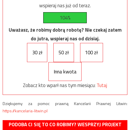
wspieraj nas już od teraz.
104%
Uważasz, że robimy dobrą robotę? Nie czekaj zatem
do jutra, wspieraj nas od dzisiaj.
30 zł
50 zł
100 zł
Inna kwota
Zobacz kto wparł nas tym miesiącu:
Tutaj
Dziękujemy za pomoc prawną Kancelarii Prawnej Litwin:
https://kancelaria-litwin.pl
PODOBA CI SIĘ TO CO ROBIMY? WESPRZYJ PROJEKT