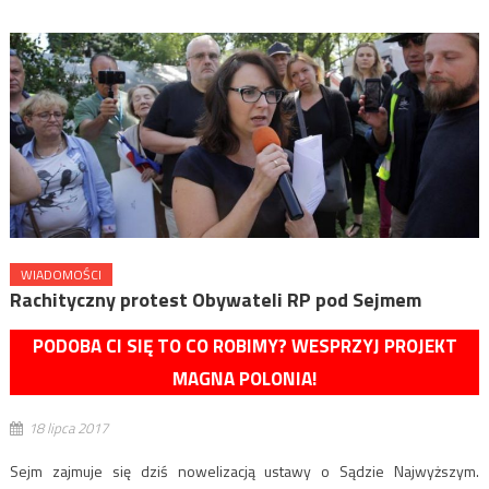
WIADOMOŚCI
Rachityczny protest Obywateli RP pod Sejmem
PODOBA CI SIĘ TO CO ROBIMY? WESPRZYJ PROJEKT
MAGNA POLONIA!
18 lipca 2017
Sejm zajmuje się dziś nowelizacją ustawy o Sądzie Najwyższym.