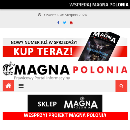
W
S
P
I
E
R
A
J
M
A
G
N
A
P
O
L
O
N
I
A
Czwartek, 06 Sierpnia 2026
WESPRZYJ PROJEKT MAGNA POLONIA