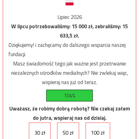
Lipiec 2026
W lipcu potrzebowaliśmy:
15 000
zł, zebraliśmy:
15
633,5
zł.
Dziękujemy! i zachęcamy do dalszego wsparcia naszej
fundacji.
Masz świadomość tego jak ważne jest przetrwanie
niezależnych ośrodków medialnych? Nie zwlekaj więc,
wspieraj nas już od teraz.
104%
Uważasz, że robimy dobrą robotę? Nie czekaj zatem
do jutra, wspieraj nas od dzisiaj.
30 zł
50 zł
100 zł