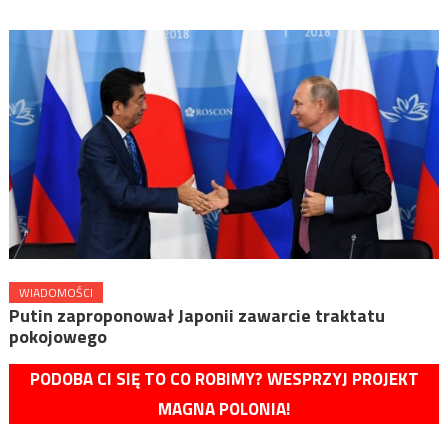
WIADOMOŚCI
Putin zaproponował Japonii zawarcie traktatu
pokojowego
PODOBA CI SIĘ TO CO ROBIMY? WESPRZYJ PROJEKT
MAGNA POLONIA!