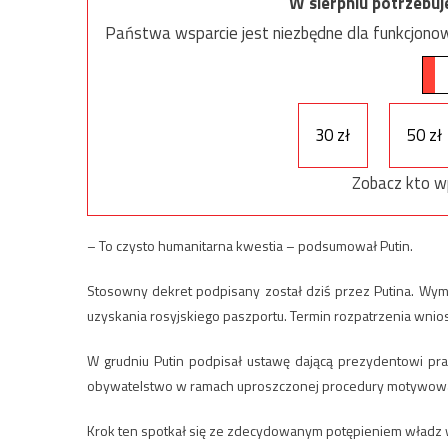
W sierpniu potrzebu
Państwa wsparcie jest niezbędne dla funkcjonow
30 zł
50 zł
Zobacz kto w
– To czysto humanitarna kwestia – podsumował Putin.
Stosowny dekret podpisany został dziś przez Putina. 
uzyskania rosyjskiego paszportu. Termin rozpatrzenia wnios
W grudniu Putin podpisał ustawę dającą prezydentowi pra
obywatelstwo w ramach uproszczonej procedury motywowa
Krok ten spotkał się ze zdecydowanym potępieniem władz