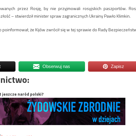
powanych przez Rosję, by nie przyjmowali rosyjskich paszportów. Ros
szłość – stwierdził minister spraw zagranicznych Ukrainy Pawło Klimkin.
o poinformował, że Kijów zwrócił się w tej sprawie do Rady Bezpieczeńst
t
Obserwuj nas
Zapisz
nictwo:
t jeszcze naród polski?