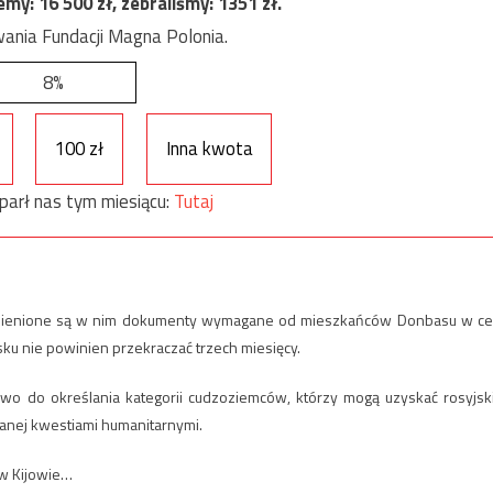
jemy:
16 500
zł, zebraliśmy:
1351
zł.
ania Fundacji Magna Polonia.
8%
100 zł
Inna kwota
parł nas tym miesiącu:
Tutaj
Wymienione są w nim dokumenty wymagane od mieszkańców Donbasu w ce
ku nie powinien przekraczać trzech miesięcy.
wo do określania kategorii cudzoziemców, którzy mogą uzyskać rosyjsk
nej kwestiami humanitarnymi.
 w Kijowie…