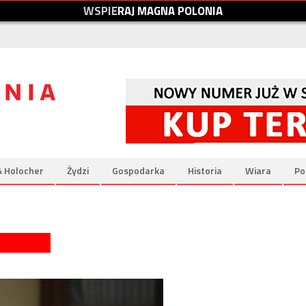
W
S
P
I
E
R
A
J
M
A
G
N
A
P
O
L
O
N
I
A
& Holocher
Żydzi
Gospodarka
Historia
Wiara
Po