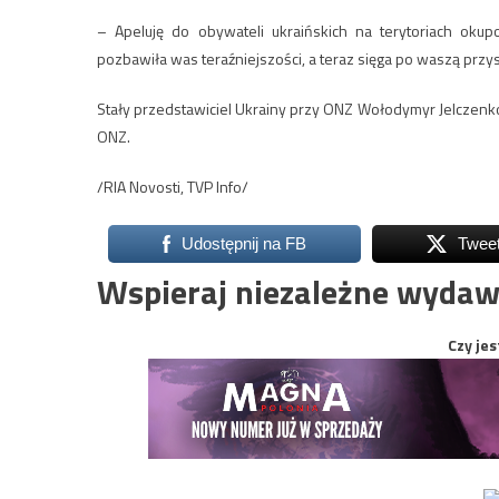
– Apeluję do obywateli ukraińskich na terytoriach oku
pozbawiła was teraźniejszości, a teraz sięga po waszą przy
Stały przedstawiciel Ukrainy przy ONZ Wołodymyr Jelczenk
ONZ.
/RIA Novosti, TVP Info/
Udostępnij na FB
Twee
Wspieraj niezależne wydaw
Czy jes