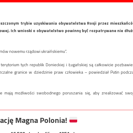
roszczonym trybie uzyskiwania obywatelstwa Rosji przez mieszkańc
dowej. Ich wnioski o obywatelstwo powinny być rozpatrywane nie dłuż
lemów nowemu rządowi ukraińskiemu”.
 terytorium tych republik Donieckiej i Ługańskiej są całkowicie pozbawie
zczalne granice w dziedzinie praw człowieka – powiedział Putin podcz
e mają możliwości swobodnego poruszania się, aby zrealizować swo
ację Magna Polonia!