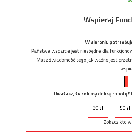
Wspieraj Fund
W sierpniu potrzebu
Państwa wsparcie jest niezbędne dla funkcjonow
Masz świadomość tego jak ważne jest przetrw
wspie
Uważasz, że robimy dobrą robotę? Ni
30 zł
50 zł
Zobacz kto w