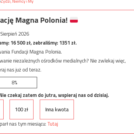
ację Magna Polonia!
Sierpień 2026
jemy:
16 500
zł, zebraliśmy:
1351
zł.
ania Fundacji Magna Polonia.
anie niezależnych ośrodków medialnych? Nie zwlekaj więc,
raj nas już od teraz.
8%
e czekaj zatem do jutra, wspieraj nas od dzisiaj.
100 zł
Inna kwota
parł nas tym miesiącu:
Tutaj