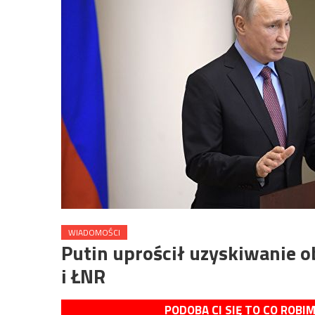
WIADOMOŚCI
Putin uprościł uzyskiwanie
i ŁNR
PODOBA CI SIĘ TO CO ROBI