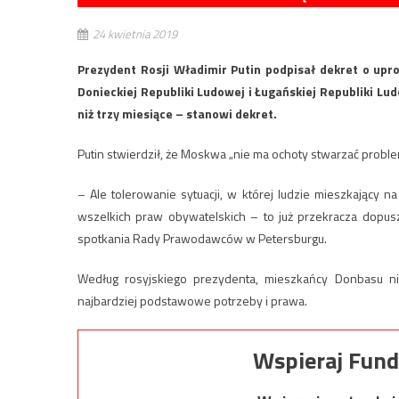
24 kwietnia 2019
Prezydent Rosji Władimir Putin podpisał dekret o up
Donieckiej Republiki Ludowej i Ługańskiej Republiki Lu
niż trzy miesiące – stanowi dekret.
Putin stwierdził, że Moskwa „nie ma ochoty stwarzać prob
– Ale tolerowanie sytuacji, w której ludzie mieszkający na
wszelkich praw obywatelskich – to już przekracza dopus
spotkania Rady Prawodawców w Petersburgu.
Według rosyjskiego prezydenta, mieszkańcy Donbasu ni
najbardziej podstawowe potrzeby i prawa.
Wspieraj Fund