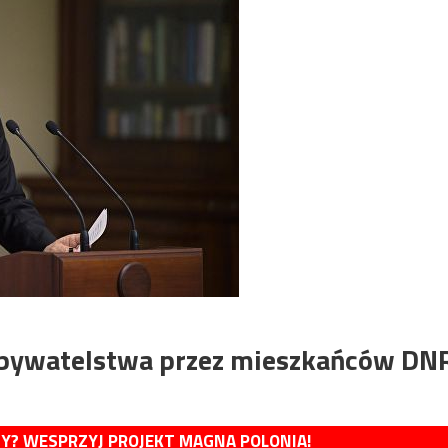
 obywatelstwa przez mieszkańców DN
MY? WESPRZYJ PROJEKT MAGNA POLONIA!