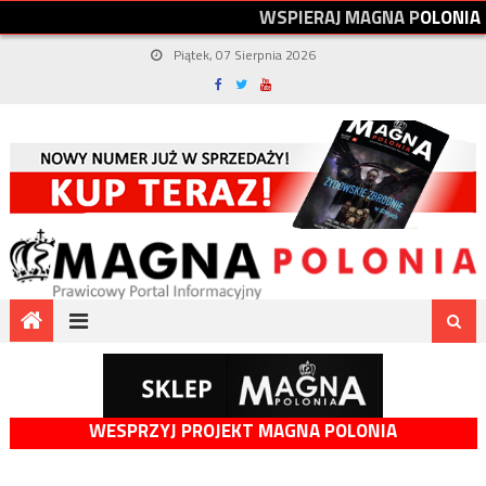
W
S
P
I
E
R
A
J
M
A
G
N
A
P
O
L
O
N
I
A
Piątek, 07 Sierpnia 2026
WESPRZYJ PROJEKT MAGNA POLONIA