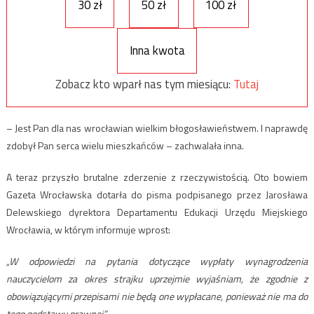
30 zł
50 zł
100 zł
Inna kwota
Zobacz kto wparł nas tym miesiącu:
Tutaj
– Jest Pan dla nas wrocławian wielkim błogosławieństwem. I naprawdę
zdobył Pan serca wielu mieszkańców – zachwalała inna.
A teraz przyszło brutalne zderzenie z rzeczywistością. Oto bowiem
Gazeta Wrocławska dotarła do pisma podpisanego przez Jarosława
Delewskiego dyrektora Departamentu Edukacji Urzędu Miejskiego
Wrocławia, w którym informuje wprost:
„W odpowiedzi na pytania dotyczące wypłaty wynagrodzenia
nauczycielom za okres strajku uprzejmie wyjaśniam, że zgodnie z
obowiązującymi przepisami nie będą one wypłacane, ponieważ nie ma do
tego podstawy prawnej”.