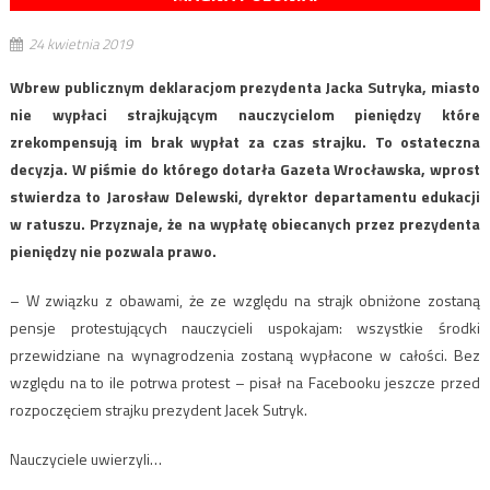
24 kwietnia 2019
Wbrew publicznym deklaracjom prezydenta Jacka Sutryka, miasto
nie wypłaci strajkującym nauczycielom pieniędzy które
zrekompensują im brak wypłat za czas strajku. To ostateczna
decyzja. W piśmie do którego dotarła Gazeta Wrocławska, wprost
stwierdza to Jarosław Delewski, dyrektor departamentu edukacji
w ratuszu. Przyznaje, że na wypłatę obiecanych przez prezydenta
pieniędzy nie pozwala prawo.
– W związku z obawami, że ze względu na strajk obniżone zostaną
pensje protestujących nauczycieli uspokajam: wszystkie środki
przewidziane na wynagrodzenia zostaną wypłacone w całości. Bez
względu na to ile potrwa protest – pisał na Facebooku jeszcze przed
rozpoczęciem strajku prezydent Jacek Sutryk.
Nauczyciele uwierzyli…