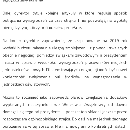
Dalej dyrektor cytuje kolejne artykuły w które regulują sposób
potrącania wynagrodzeń za czas strajku. I nie pozwalają na wypłatę
pieniędzy tym, którzy brali udział w proteście.
Na koniec dyrektor zapewnienia, że „zaplanowane na 2019 rok
wydatki budżetu miasta nie ulegną zmniejszeniu z powodu trwających
obecnie negocjacji pomiędzy związkami zawodowymi a prezydentem
miasta w sprawie wysokości wynagrodzeń pracowników miejskich
jednostek oświatowych. Efektem trwających negocjacji może być nawet
konieczność zwiększenia puli środków na wynagrodzenia w
jednostkach oświatowych”.
Można to rozumieć jako zapowiedź planów zwiększenia dodatków
wypłacanych nauczycielom we Wrocławiu. Związkowcy od dawna
domagali się tego od prezydenta – postulat ten składali jeszcze przed
rozpoczęciem ogólnopolskiego strajku. Do dziś nie ma jednak żadnego
porozumienia w tej sprawie. Nie ma mowy ani o konkretnych datach,