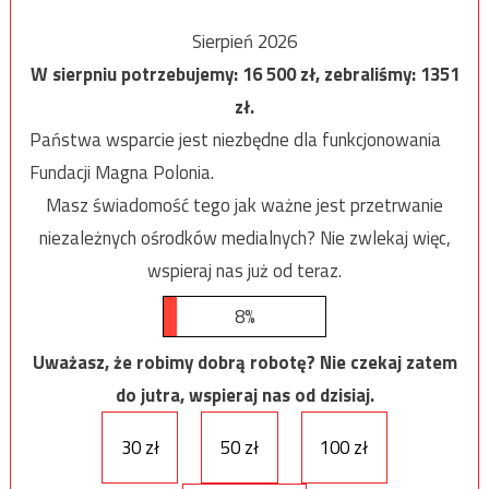
Sierpień 2026
W sierpniu potrzebujemy:
16 500
zł, zebraliśmy:
1351
zł.
Państwa wsparcie jest niezbędne dla funkcjonowania
Fundacji Magna Polonia.
Masz świadomość tego jak ważne jest przetrwanie
niezależnych ośrodków medialnych? Nie zwlekaj więc,
wspieraj nas już od teraz.
8%
Uważasz, że robimy dobrą robotę? Nie czekaj zatem
do jutra, wspieraj nas od dzisiaj.
30 zł
50 zł
100 zł