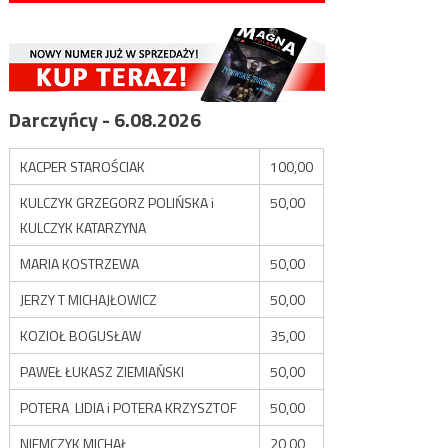
Darczyńcy - 6.08.2026
KACPER STAROŚCIAK
100,00
KULCZYK GRZEGORZ POLIŃSKA i
50,00
KULCZYK KATARZYNA
MARIA KOSTRZEWA
50,00
JERZY T MICHAJŁOWICZ
50,00
KOZIOŁ BOGUSŁAW
35,00
PAWEŁ ŁUKASZ ZIEMIAŃSKI
50,00
POTERA LIDIA i POTERA KRZYSZTOF
50,00
NIEMCZYK MICHAŁ
20,00