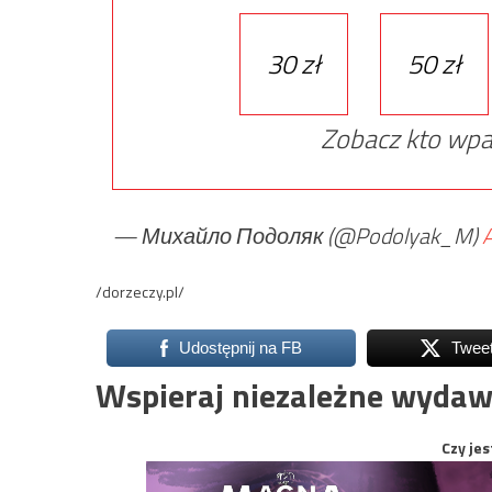
30 zł
50 zł
Zobacz kto wpa
— Михайло Подоляк (@Podolyak_M)
A
/dorzeczy.pl/
Udostępnij na FB
Twee
Wspieraj niezależne wydaw
Czy jes