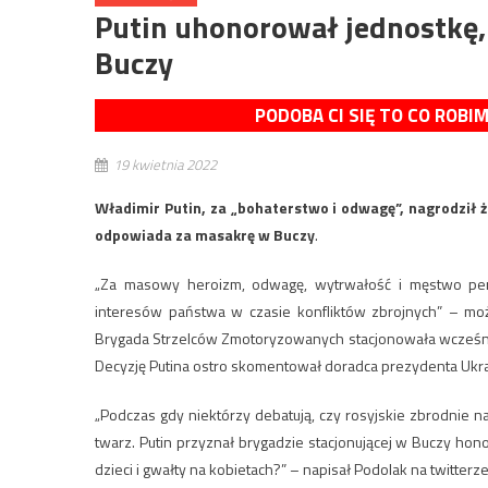
Putin uhonorował jednostkę,
Buczy
PODOBA CI SIĘ TO CO ROBI
19 kwietnia 2022
Władimir Putin, za „bohaterstwo i odwagę”, nagrodził
odpowiada za masakrę w Buczy
.
„Za masowy heroizm, odwagę, wytrwałość i męstwo per
interesów państwa w czasie konfliktów zbrojnych” – możn
Brygada Strzelców Zmotoryzowanych stacjonowała wcześnie
Decyzję Putina ostro skomentował doradca prezydenta Ukra
„Podczas gdy niektórzy debatują, czy rosyjskie zbrodnie 
twarz. Putin przyznał brygadzie stacjonującej w Buczy hon
dzieci i gwałty na kobietach?” – napisał Podolak na twitterze