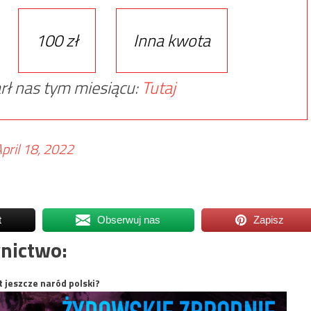
100 zł
Inna kwota
rł nas tym miesiącu:
Tutaj
pril 18, 2022
t
Obserwuj nas
Zapisz
nictwo:
t jeszcze naród polski?