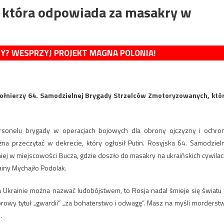
 która odpowiada za masakry w
MY? WESPRZYJ PROJEKT MAGNA POLONIA!
 żołnierzy 64. Samodzielnej Brygady Strzelców Zmotoryzowanych, któ
sonelu brygady w operacjach bojowych dla obrony ojczyzny i ochro
a przeczytać w dekrecie, który ogłosił Putin. Rosyjska 64. Samodziel
j w miejscowości Bucza, gdzie doszło do masakry na ukraińskich cywilac
iny Mychajło Podolak.
na Ukrainie można nazwać ludobójstwem, to Rosja nadal śmieje się światu
orowy tytuł „gwardii” „za bohaterstwo i odwagę”. Masz na myśli morderst
.