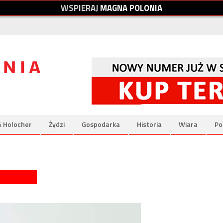
W
S
P
I
E
R
A
J
M
A
G
N
A
P
O
L
O
N
I
A
& Holocher
Żydzi
Gospodarka
Historia
Wiara
Po