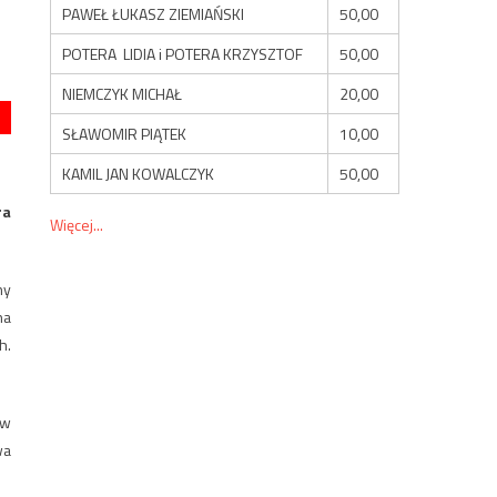
PAWEŁ ŁUKASZ ZIEMIAŃSKI
50,00
POTERA LIDIA i POTERA KRZYSZTOF
50,00
NIEMCZYK MICHAŁ
20,00
SŁAWOMIR PIĄTEK
10,00
KAMIL JAN KOWALCZYK
50,00
ra
Więcej...
ny
na
h.
 w
wa