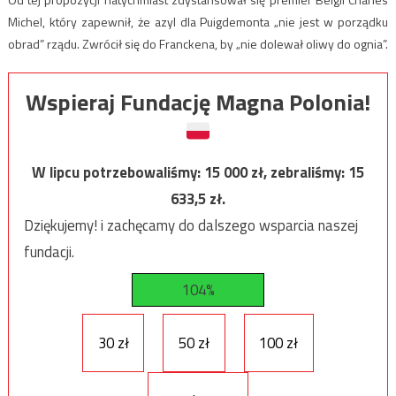
Michel, który zapewnił, że azyl dla Puigdemonta „nie jest w porządku
obrad” rządu. Zwrócił się do Franckena, by „nie dolewał oliwy do ognia”.
Wspieraj Fundację Magna Polonia!
W lipcu potrzebowaliśmy:
15 000
zł, zebraliśmy:
15
633,5
zł.
Dziękujemy! i zachęcamy do dalszego wsparcia naszej
fundacji.
104%
30 zł
50 zł
100 zł