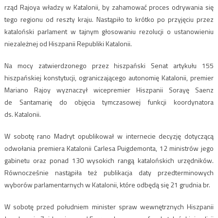
rząd Rajoya władzy w Katalonii, by zahamować proces odrywania się
tego regionu od reszty kraju. Nastąpiło to krótko po przyjęciu przez
kataloński parlament w tajnym głosowaniu rezolucji o ustanowieniu
niezależnej od Hiszpanii Republiki Katalonii.
Na mocy zatwierdzonego przez hiszpański Senat artykułu 155
hiszpańskiej konstytucji, ograniczającego autonomię Katalonii, premier
Mariano Rajoy wyznaczył wicepremier Hiszpanii Sorayę Saenz
de Santamarię do objęcia tymczasowej funkcji koordynatora
ds. Katalonii.
W sobotę rano Madryt opublikował w internecie decyzję dotyczącą
odwołania premiera Katalonii Carlesa Puigdemonta, 12 ministrów jego
gabinetu oraz ponad 130 wysokich rangą katalońskich urzędników.
Równocześnie nastąpiła też publikacja daty przedterminowych
wyborów parlamentarnych w Katalonii, które odbędą się 21 grudnia br.
W sobotę przed południem minister spraw wewnętrznych Hiszpanii