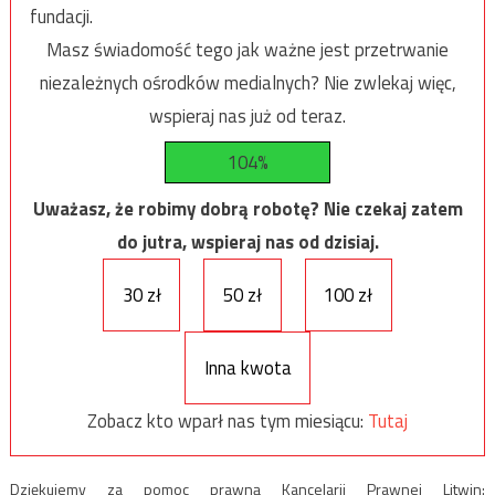
fundacji.
Masz świadomość tego jak ważne jest przetrwanie
niezależnych ośrodków medialnych? Nie zwlekaj więc,
wspieraj nas już od teraz.
104%
Uważasz, że robimy dobrą robotę? Nie czekaj zatem
do jutra, wspieraj nas od dzisiaj.
30 zł
50 zł
100 zł
Inna kwota
Zobacz kto wparł nas tym miesiącu:
Tutaj
Dziękujemy za pomoc prawną Kancelarii Prawnej Litwin: