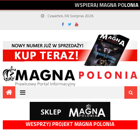
W
S
P
I
E
R
A
J
M
A
G
N
A
P
O
L
O
N
I
A
Czwartek, 06 Sierpnia 2026
WESPRZYJ PROJEKT MAGNA POLONIA