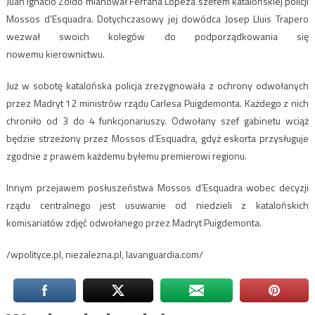
Juan Ignacio Zoido mianował Ferrana Lopeza szefem katalońskiej policji
Mossos d’Esquadra. Dotychczasowy jej dowódca Josep Lluis Trapero
wezwał swoich kolegów do podporządkowania się
nowemu kierownictwu.
Już w sobotę katalońska policja zrezygnowała z ochrony odwołanych
przez Madryt 12 ministrów rządu Carlesa Puigdemonta. Każdego z nich
chroniło od 3 do 4 funkcjonariuszy. Odwołany szef gabinetu wciąż
będzie strzeżony przez Mossos d’Esquadra, gdyż eskorta przysługuje
zgodnie z prawem każdemu byłemu premierowi regionu.
Innym przejawem posłuszeństwa Mossos d’Esquadra wobec decyzji
rządu centralnego jest usuwanie od niedzieli z katalońskich
komisariatów zdjęć odwołanego przez Madryt Puigdemonta.
/wpolityce.pl, niezalezna.pl, lavanguardia.com/