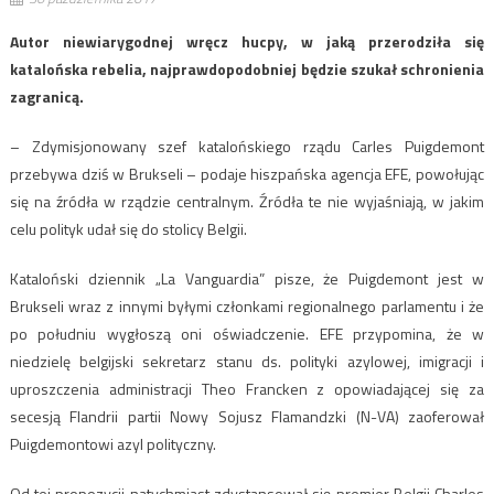
Autor niewiarygodnej wręcz hucpy, w jaką przerodziła się
katalońska rebelia, najprawdopodobniej będzie szukał schronienia
zagranicą.
– Zdymisjonowany szef katalońskiego rządu Carles Puigdemont
przebywa dziś w Brukseli – podaje hiszpańska agencja EFE, powołując
się na źródła w rządzie centralnym. Źródła te nie wyjaśniają, w jakim
celu polityk udał się do stolicy Belgii.
Kataloński dziennik „La Vanguardia” pisze, że Puigdemont jest w
Brukseli wraz z innymi byłymi członkami regionalnego parlamentu i że
po południu wygłoszą oni oświadczenie. EFE przypomina, że w
niedzielę belgijski sekretarz stanu ds. polityki azylowej, imigracji i
uproszczenia administracji Theo Francken z opowiadającej się za
secesją Flandrii partii Nowy Sojusz Flamandzki (N-VA) zaoferował
Puigdemontowi azyl polityczny.
Od tej propozycji natychmiast zdystansował się premier Belgii Charles