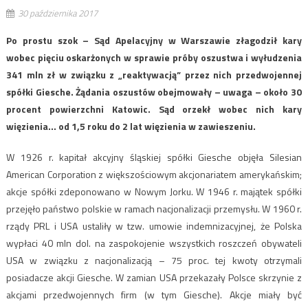
30 października 2017
Po prostu szok – Sąd Apelacyjny w Warszawie złagodził kary
wobec pięciu oskarżonych w sprawie próby oszustwa i wyłudzenia
341 mln zł w związku z „reaktywacją” przez nich przedwojennej
spółki Giesche. Żądania oszustów obejmowały – uwaga – około 30
procent powierzchni Katowic. Sąd orzekł wobec nich kary
więzienia… od 1,5 roku do 2 lat więzienia w zawieszeniu.
W 1926 r. kapitał akcyjny śląskiej spółki Giesche objęła Silesian
American Corporation z większościowym akcjonariatem amerykańskim;
akcje spółki zdeponowano w Nowym Jorku. W 1946 r. majątek spółki
przejęło państwo polskie w ramach nacjonalizacji przemysłu. W 1960 r.
rządy PRL i USA ustaliły w tzw. umowie indemnizacyjnej, że Polska
wypłaci 40 mln dol. na zaspokojenie wszystkich roszczeń obywateli
USA w związku z nacjonalizacją – 75 proc. tej kwoty otrzymali
posiadacze akcji Giesche. W zamian USA przekazały Polsce skrzynie z
akcjami przedwojennych firm (w tym Giesche). Akcje miały być