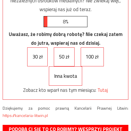
niezależnych ośrodków medialnych? Nie zwlekaj więc,
wspieraj nas już od teraz.
8%
Uważasz, że robimy dobrą robotę? Nie czekaj zatem
do jutra, wspieraj nas od dzisiaj.
30 zł
50 zł
100 zł
Inna kwota
Zobacz kto wparł nas tym miesiącu:
Tutaj
Dziękujemy za pomoc prawną Kancelarii Prawnej Litwin:
https://kancelaria-litwin.pl
PODOBA CI SIĘ TO CO ROBIMY? WESPRZYJ PROJEKT