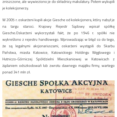
zniszczone, ale wywieziono je do składnicy makulatury. Potem wykupili
je kolekcjonerzy.
W 2005 r. oskarżeni kupili akcje Giesche od kolekcjonera, który nabył je
na targu staroci. Krajowy Rejestr Sądowy wpisał spółkę
Giesche.Oskarżeni wykorzystali fakt, że po 1946 r. spółki nie
wykreślono z rejestru handlowego. Wprowadzając w błąd co do tego,
że są legalnymi akcjonariuszami, oskarżeni wystąpili do Skarbu
Państwa, miasta Katowice, Katowickiego Holdingu Węglowego i
Hutniczo-Górniczej Spółdzielni Mieszkaniowej w Katowicach z
żądaniem odszkodowań lub zwrotu dawnego majątku firmy, wartego
ponad 341 mln zł.