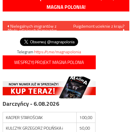
MAGNA POLONIA!
Nawigacja
Nielegalnych imigrantów z
Puigdemont ucieknie z kraju?
Afryki, udających Francuzów,
wpisu
zatrzymano w Augustowie
Telegram
https://t.me/magnapolonia
WESPRZYJ PROJEKT MAGNA POLONIA
Darczyńcy - 6.08.2026
KACPER STAROŚCIAK
100,00
KULCZYK GRZEGORZ POLIŃSKA i
50,00