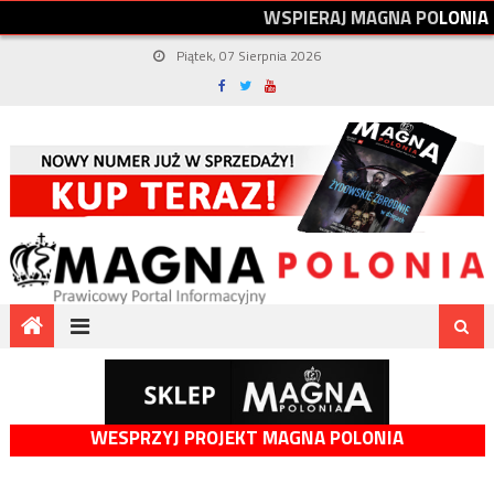
W
S
P
I
E
R
A
J
M
A
G
N
A
P
O
L
O
N
I
A
Piątek, 07 Sierpnia 2026
WESPRZYJ PROJEKT MAGNA POLONIA