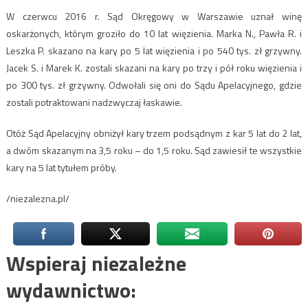
W czerwcu 2016 r. Sąd Okręgowy w Warszawie uznał winę
oskarżonych, którym groziło do 10 lat więzienia. Marka N., Pawła R. i
Leszka P. skazano na kary po 5 lat więzienia i po 540 tys. zł grzywny.
Jacek S. i Marek K. zostali skazani na kary po trzy i pół roku więzienia i
po 300 tys. zł grzywny. Odwołali się oni do Sądu Apelacyjnego, gdzie
zostali potraktowani nadzwyczaj łaskawie.
Otóż Sąd Apelacyjny obniżył kary trzem podsądnym z kar 5 lat do 2 lat,
a dwóm skazanym na 3,5 roku – do 1,5 roku. Sąd zawiesił te wszystkie
kary na 5 lat tytułem próby.
/niezalezna.pl/
Wspieraj niezależne
wydawnictwo: