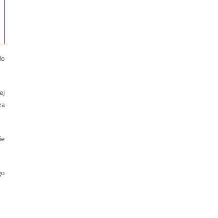
do
ej
za
ie
go