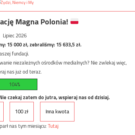
ację Magna Polonia!
Lipiec 2026
my:
15 000
zł, zebraliśmy:
15 633,5
zł.
szej fundacji.
anie niezależnych ośrodków medialnych? Nie zwlekaj więc,
raj nas już od teraz.
104%
e czekaj zatem do jutra, wspieraj nas od dzisiaj.
100 zł
Inna kwota
parł nas tym miesiącu:
Tutaj