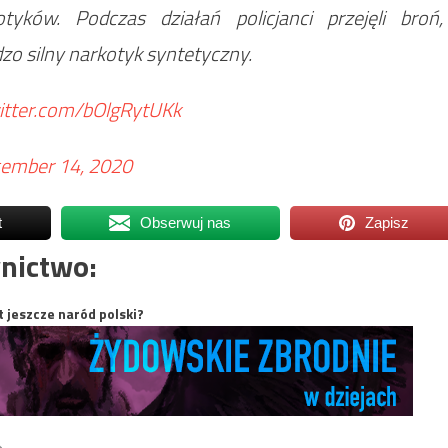
tyków. Podczas działań policjanci przejęli broń,
zo silny narkotyk syntetyczny.
witter.com/bOlgRytUKk
ember 14, 2020
t
Obserwuj nas
Zapisz
nictwo:
t jeszcze naród polski?