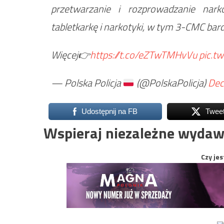
przetwarzanie i rozprowadzanie narko
tabletkarkę i narkotyki, w tym 3-CMC bard
Więcej👉
https://t.co/eZTwTMHvVu
pic.t
— Polska Policja
(@PolskaPolicja)
Dec
Udostępnij na FB
Twee
Wspieraj niezależne wydaw
Czy jes