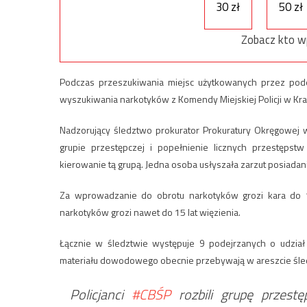
30 zł
50 zł
Zobacz kto w
Podczas przeszukiwania miejsc użytkowanych przez po
wyszukiwania narkotyków z Komendy Miejskiej Policji w Kr
Nadzorujący śledztwo prokurator Prokuratury Okręgowej 
grupie przestępczej i popełnienie licznych przestęps
kierowanie tą grupą. Jedna osoba usłyszała zarzut posiadan
Za wprowadzanie do obrotu narkotyków grozi kara do 1
narkotyków grozi nawet do 15 lat więzienia.
Łącznie w śledztwie występuje 9 podejrzanych o udział
materiału dowodowego obecnie przebywają w areszcie śle
Policjanci
#CBŚP
rozbili grupę przestę