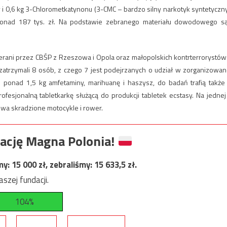
 i 0,6 kg 3-Chlorometkatynonu (3-CMC – bardzo silny narkotyk syntetyczny
onad 187 tys. zł. Na podstawie zebranego materiału dowodowego s
erani przez CBŚP z Rzeszowa i Opola oraz małopolskich kontrterrorystów
zatrzymali 8 osób, z czego 7 jest podejrzanych o udział w zorganizowan
yli ponad 1,5 kg amfetaminy, marihuanę i haszysz, do badań trafią także
profesjonalną tabletkarkę służącą do produkcji tabletek ecstasy. Na jednej
dwa skradzione motocykle i rower.
ację Magna Polonia!
my:
15 000
zł, zebraliśmy:
15 633,5
zł.
szej fundacji.
104%