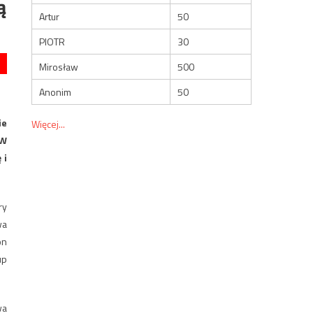
ą
Artur
50
PIOTR
30
Mirosław
500
Anonim
50
ie
Więcej...
 W
 i
ry
wa
on
up
wa