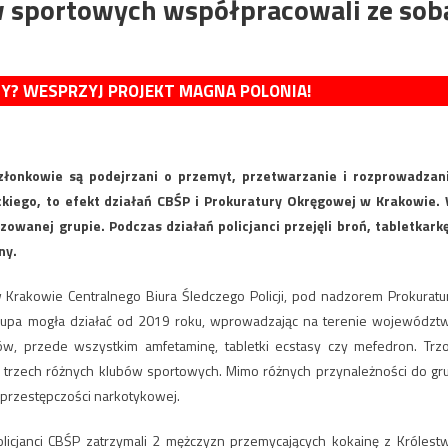
w sportowych współpracowali ze sob
MY? WESPRZYJ PROJEKT MAGNA POLONIA!
członkowie są podejrzani o przemyt, przetwarzanie i rozprowadzan
kiego, to efekt działań CBŚP i Prokuratury Okręgowej w Krakowie.
owanej grupie. Podczas działań policjanci przejęli broń, tabletkarkę
ny.
Krakowie Centralnego Biura Śledczego Policji, pod nadzorem Prokuratu
grupa mogła działać od 2019 roku, wprowadzając na terenie województ
ów, przede wszystkim amfetaminę, tabletki ecstasy czy mefedron. Trz
e trzech różnych klubów sportowych. Mimo różnych przynależności do gr
 przestępczości narkotykowej.
olicjanci CBŚP zatrzymali 2 mężczyzn przemycających kokainę z Królest