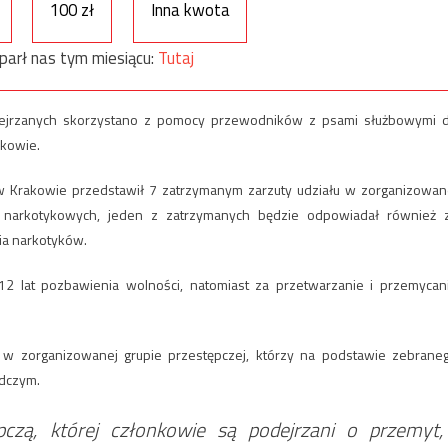
100 zł
Inna kwota
parł nas tym miesiącu:
Tutaj
dejrzanych skorzystano z pomocy przewodników z psami służbowymi 
akowie.
w Krakowie przedstawił 7 zatrzymanym zarzuty udziału w zorganizowan
tw narkotykowych, jeden z zatrzymanych będzie odpowiadał również 
ia narkotyków.
2 lat pozbawienia wolności, natomiast za przetwarzanie i przemycan
 w zorganizowanej grupie przestępczej, którzy na podstawie zebrane
dczym.
pczą, której członkowie są podejrzani o przemyt,