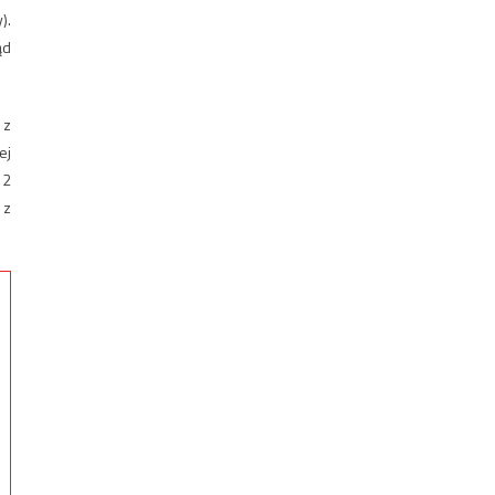
).
ąd
 z
ej
 2
 z