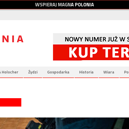
W
S
P
I
E
R
A
J
M
A
G
N
A
P
O
L
O
N
I
A
& Holocher
Żydzi
Gospodarka
Historia
Wiara
Po