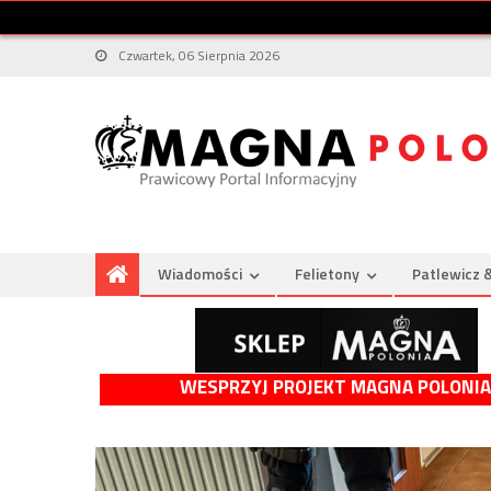
Czwartek, 06 Sierpnia 2026
Wiadomości
Felietony
Patlewicz 
WESPRZYJ PROJEKT MAGNA POLONIA