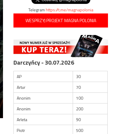
Telegram
https://t.me/magnapolonia
WESPRZYJ PROJEKT MAGNA POLONIA
Darczyńcy - 30.07.2026
AP
30
Artur
70
Anonim
100
Anonim
200
Arleta
90
Piotr
500