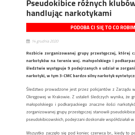
Pseudokibice różnych klubó
handlując narkotykami
PODOBA CI SIĘ TO CO ROBI
14 grudnia 2020
Rozbicie zorganizowanej grupy przestępczej, której 
narkotyków na terenie woj. małopolskiego i podkarpac
śledztwie występuje 9 podejrzanych o udział w zorganiz
narkotyki, w tym 3-CMC bardzo silny narkotyk syntetycz
Śledztwo prowadzone jest przez policjantów z Zarządu w 
Okręgowej w Krakowie. Z ustaleń śledczych wynika, że 
małopolskiego i podkarpackiego znaczne ilości narkotyk
zorganizowanej grupy przestępczej stanowili pseudokibic
pseudokibicowskich, podejrzani doskonale współdziałali w
Wszystko zaczęło się pod koniec czerwca br., kiedy to p