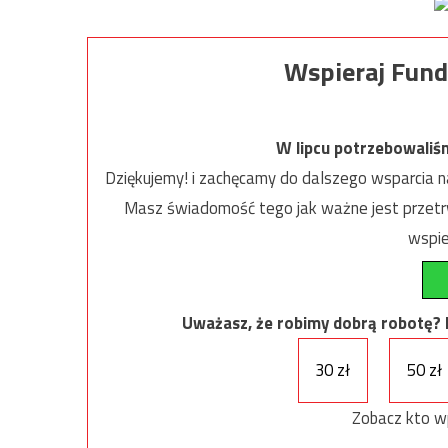
Wspieraj Fund
W lipcu potrzebowaliś
Dziękujemy! i zachęcamy do dalszego wsparcia na
Masz świadomość tego jak ważne jest przetrw
wspie
Uważasz, że robimy dobrą robotę? Ni
30 zł
50 zł
Zobacz kto w