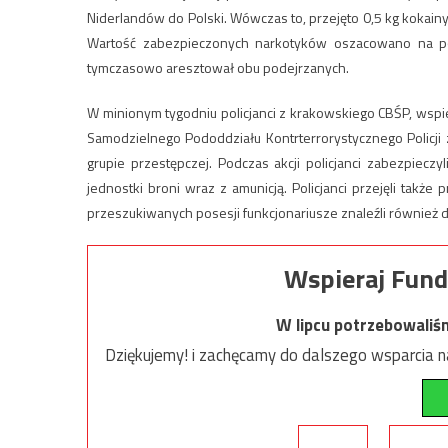
Niderlandów do Polski. Wówczas to, przejęto 0,5 kg kokainy
Wartość zabezpieczonych narkotyków oszacowano na p
tymczasowo aresztował obu podejrzanych.
W minionym tygodniu policjanci z krakowskiego CBŚP, wspi
Samodzielnego Pododdziału Kontrterrorystycznego Policji 
grupie przestępczej. Podczas akcji policjanci zabezpiecz
jednostki broni wraz z amunicją. Policjanci przejęli także 
przeszukiwanych posesji funkcjonariusze znaleźli również 
Wspieraj Fund
W lipcu potrzebowaliś
Dziękujemy! i zachęcamy do dalszego wsparcia na