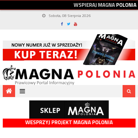
W
S
P
I
E
R
A
J
M
A
G
N
A
P
O
L
O
N
I
A
Sobota, 08 Sierpnia 2026
WESPRZYJ PROJEKT MAGNA POLONIA