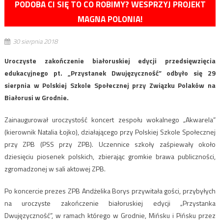
PODOBA CI SIĘ TO CO ROBIMY? WESPRZYJ PROJEKT
MAGNA POLONIA!
30 sierpnia 2018
Uroczyste zakończenie białoruskiej edycji przedsięwzięcia
edukacyjnego pt. „Przystanek Dwujęzyczność” odbyło się 29
sierpnia w Polskiej Szkole Społecznej przy Związku Polaków na
Białorusi w Grodnie.
Zainaugurował uroczystość koncert zespołu wokalnego „Akwarela”
(kierownik Natalia Łojko), działającego przy Polskiej Szkole Społecznej
przy ZPB (PSS przy ZPB). Uczennice szkoły zaśpiewały około
dziesięciu piosenek polskich, zbierając gromkie brawa publiczności,
zgromadzonej w sali aktowej ZPB.
Po koncercie prezes ZPB Andżelika Borys przywitała gości, przybyłych
na uroczyste zakończenie białoruskiej edycji „Przystanka
Dwujęzyczność”, w ramach którego w Grodnie, Mińsku i Pińsku przez