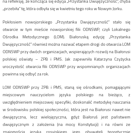
na refleksję, że kończąca się edycja „Przystanka Dwujęzyczność”, chyba
„przebiła” tę, która odbyła się w kwietniu tego roku w Nowym Jorku.
Pokłosiem nowojorskiego „Przystanka Dwujęzyczność” stało się
otwarcie w tym mieście nowojorskiej filii ODNSWP, czyli Lokalnego
Ośrodka Metodycznego (LOM). Białoruską edycję „Przystanka
Dwujęzyczność” również można nazwać etapem drogi do otwarcia LOM
ODNSWP przy dwóch organizacjach, wspierających rozwój na Białorusi
polskiej oświaty – ZPB i PMS. Jak zapewniła Katarzyna Czyżycka
uroczystość otwarcia filii ODNSWP przy wspomnianych organizacjach
powinna się odbyć za rok.
LOM ODNSWP przy ZPB i PMS, staną się ośrodkami, pomagającymi
miejscowym nauczycielom języka polskiego na bieżąco, z
uwzględnieniem miejscowej specyfiki, doskonalić metodykę nauczania
w środowisku polskiej społeczności, która jest na Białorusi nawet nie
dwujęzyczna, lecz wielojęzyczna, gdyż Białoruś jest państwem
dwujęzycznym z założenia (na mocy Konstytucji) i na równi ze
znajomością języka rosyjskiego jego obywateli teoretycznie