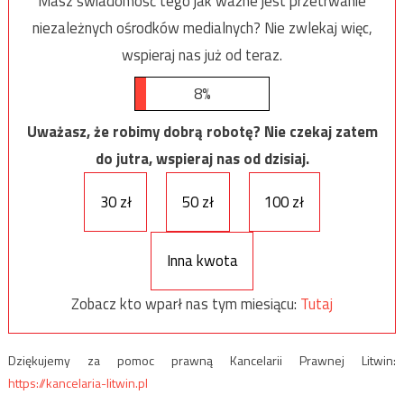
Masz świadomość tego jak ważne jest przetrwanie
niezależnych ośrodków medialnych? Nie zwlekaj więc,
wspieraj nas już od teraz.
8%
Uważasz, że robimy dobrą robotę? Nie czekaj zatem
do jutra, wspieraj nas od dzisiaj.
30 zł
50 zł
100 zł
Inna kwota
Zobacz kto wparł nas tym miesiącu:
Tutaj
Dziękujemy za pomoc prawną Kancelarii Prawnej Litwin:
https://kancelaria-litwin.pl