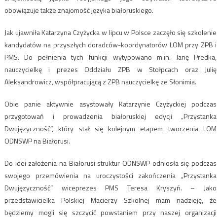
obowiązuje także znajomość języka białoruskiego.
Jak ujawniła Katarzyna Czyżycka w lipcu w Polsce zaczęło się szkolenie
kandydatów na przyszłych doradców-koordynatorów LOM przy ZPB i
PMS. Do pełnienia tych funkcji wytypowano m.in. Janę Predka,
nauczycielkę i prezes Oddziału ZPB w Stołpcach oraz Julię
Aleksandrowicz, współpracującą z ZPB nauczycielkę ze Słonimia.
Obie panie aktywnie asystowały Katarzynie Czyżyckiej podczas
przygotowań i prowadzenia białoruskiej edycji „Przystanka
Dwujęzyczność”, który stał się kolejnym etapem tworzenia LOM
ODNSWP na Białorusi.
Do idei założenia na Białorusi struktur ODNSWP odniosła się podczas
swojego przemówienia na uroczystości zakończenia „Przystanka
Dwujęzyczność” wiceprezes PMS Teresa Kryszyń. – Jako
przedstawicielka Polskiej Macierzy Szkolnej mam nadzieję, że
będziemy mogli się szczycić powstaniem przy naszej organizacji