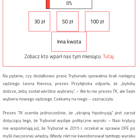
8%
30 zł
50 zł
100 zł
Inna kwota
Zobacz kto wparł nas tym miesiącu:
Tutaj
Na pytanie, czy dodatkowo prace Trybunału spowalnia brak następcy
sędziego Leona Kieresa, prezes Przyłębska odparła, że „byłoby
dobrze, żeby został wkrótce wybrany”. – Ale to nie prezes TK, ale Sejm
wybiera nowego sędziego. Czekamy na niego – zaznaczyła.
Prezes TK oceniła jednocześnie, że „skrajną hipokryzją” jest zarzut
dotyczący tego, że Trybunał wydaje polityczne wyroki. – Nasi krytycy
nie wspominają już, że Trybunał w 2015 r. orzekał w sprawie OFE po
myśli ówczesnej władzy. Wtedy nikt nie kwestionował tamtego wyroku