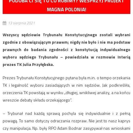
PODOBA CI SIĘ TO CO ROBIMY? WESPRZYJ PROJEKT
MAGNA POLONIA!
13 sierpnia 2021
Wszyscy sędziowie Trybunału Konstytucyjnego zostali wybrani
zgodnie z obowiązującym prawem; nigdy nie było i nie ma podstaw
prawnych do badania zgodności z konstytucją indywidualnego
wyboru sędziego Trybunału – powiedziała w rozmowie Interią
prezes TK Julia Przyłębska.
Prezes Trybunału Konstytucyjnego pytana była m.in. o tempo orzekania
TK i legalność wyboru zasiadających w nim sędziów. Jak podkreśliła,
orzeczenia TK powstają w wyniku „długiej, wnikliwej analizy, a na końcu
wreszcie debaty składu orzekającego”.
– Trybunał nad każdą sprawą pochyla się indywidualnie i z pełną
powagą. To samo dotyczy odraczania rozpraw. Nie jest to nasz kaprys
czy manipulacja. Np. były RPO Adam Bodnar zasypywał nas wnioskami