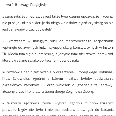
– zwróciła uwagę Przyłębska.
Zaznaczyła, że „nieprawdą jest także twierdzenie opozycji, że Trybunał
nie pracuje i nikt nie kieruje do niego wniosków, pytań czy skarg bo nie
jest uznawany przez obywateli”.
– Tymczasem w ubiegłym roku do merytorycznego rozpoznania
wpłynęło od zwykłych ludzi najwięcej skarg konstytucyjnych w historii
TK. Media tym się nie interesują, a jedynie tymi nielicznymi sprawami,
które określane są jako polityczne – powiedziała.
W rozmowie padło też pytanie o orzeczenie Europejskiego Trybunału
Praw Człowieka, zgodnie z którym możliwe byłoby podważanie
określonych wyroków TK oraz wniosek o „zbadanie tej sprawy”
złożony przez Prokuratora Generalnego Zbigniewa Ziobrę.
– Wszyscy sędziowie zostali wybrani zgodnie z obowiązującym
prawem. Nigdy nie było i nie ma podstaw prawnych do badania
zgodności z konstytucją indywidualnego wyboru sędziego TK. Trybunał