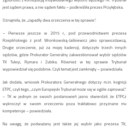
jest sądem prawa, a nie sądem faktu – podkreśliła prezes Przyłębska.
Oznajmiła, że „zapadły dwa orzeczenia w tej sprawie”.
– Pierwsze jeszcze w 2015 r., pod przewodnictwem prezesa
Rzeplińskiego z prof. Wronkowską-Jaśkiewicz jako sprawozdawcą.
Drugie orzeczenie, już za mojej kadencji, dotyczyło trzech innych
sędziów, gdzie Prokurator Generalny zakwestionował wybór sędziów
TK Tuleyi, Rymara i Zubika. Również w tej sprawie Trybunał
wypowiedział się podobnie. Czyli temat jest zamknięty – powiedziała.
Jak dodała, wniosek Prokuratora Generalnego dotyczy m.in. kognicji
ETPC, czyli tego, „czym Europejski Trybunał może się w ogóle zajmować”.
– TK w jednym ze swoich postanowień jasno stwierdził, że ETPCz
wykroczył w swoim orzeczeniu poza traktatowo przyznane mu
kompetencje – powiedziała.
Na uwagę, że podważany jest także jej wybór jako prezesa TK,