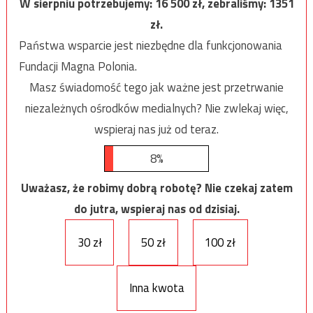
W sierpniu potrzebujemy:
16 500
zł, zebraliśmy:
1351
zł.
Państwa wsparcie jest niezbędne dla funkcjonowania
Fundacji Magna Polonia.
Masz świadomość tego jak ważne jest przetrwanie
niezależnych ośrodków medialnych? Nie zwlekaj więc,
wspieraj nas już od teraz.
8%
Uważasz, że robimy dobrą robotę? Nie czekaj zatem
do jutra, wspieraj nas od dzisiaj.
30 zł
50 zł
100 zł
Inna kwota