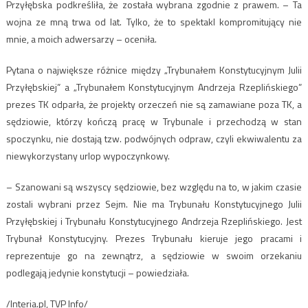
Przyłębska podkreśliła, że została wybrana zgodnie z prawem. – Ta
wojna ze mną trwa od lat. Tylko, że to spektakl kompromitujący nie
mnie, a moich adwersarzy – oceniła.
Pytana o największe różnice między „Trybunałem Konstytucyjnym Julii
Przyłębskiej” a „Trybunałem Konstytucyjnym Andrzeja Rzeplińskiego”
prezes TK odparła, że projekty orzeczeń nie są zamawiane poza TK, a
sędziowie, którzy kończą pracę w Trybunale i przechodzą w stan
spoczynku, nie dostają tzw. podwójnych odpraw, czyli ekwiwalentu za
niewykorzystany urlop wypoczynkowy.
– Szanowani są wszyscy sędziowie, bez względu na to, w jakim czasie
zostali wybrani przez Sejm. Nie ma Trybunału Konstytucyjnego Julii
Przyłębskiej i Trybunału Konstytucyjnego Andrzeja Rzeplińskiego. Jest
Trybunał Konstytucyjny. Prezes Trybunału kieruje jego pracami i
reprezentuje go na zewnątrz, a sędziowie w swoim orzekaniu
podlegają jedynie konstytucji – powiedziała.
/Interia.pl, TVP Info/