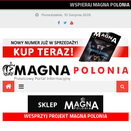
W
S
P
I
E
R
A
J
M
A
G
N
A
P
O
L
O
N
I
A
Poniedziałek, 10 Sierpnia 2026
WESPRZYJ PROJEKT MAGNA POLONIA