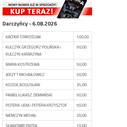
Darczyńcy - 6.08.2026
KACPER STAROŚCIAK
100,00
KULCZYK GRZEGORZ POLIŃSKA i
50,00
KULCZYK KATARZYNA
MARIA KOSTRZEWA
50,00
JERZY T MICHAJŁOWICZ
50,00
KOZIOŁ BOGUSŁAW
35,00
PAWEŁ ŁUKASZ ZIEMIAŃSKI
50,00
POTERA LIDIA i POTERA KRZYSZTOF
50,00
NIEMCZYK MICHAŁ
20,00
SŁAWOMIR PIĄTEK
10,00