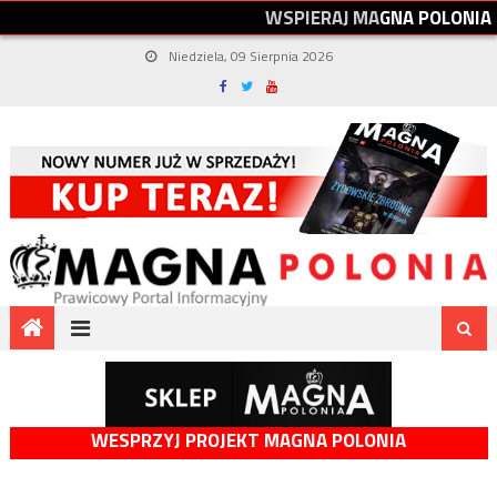
W
S
P
I
E
R
A
J
M
A
G
N
A
P
O
L
O
N
I
A
Niedziela, 09 Sierpnia 2026
WESPRZYJ PROJEKT MAGNA POLONIA