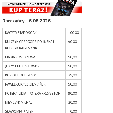
Darczyńcy - 6.08.2026
KACPER STAROŚCIAK
100,00
KULCZYK GRZEGORZ POLIŃSKA i
50,00
KULCZYK KATARZYNA
MARIA KOSTRZEWA
50,00
JERZY T MICHAJŁOWICZ
50,00
KOZIOŁ BOGUSŁAW
35,00
PAWEŁ ŁUKASZ ZIEMIAŃSKI
50,00
POTERA LIDIA i POTERA KRZYSZTOF
50,00
NIEMCZYK MICHAŁ
20,00
SŁAWOMIR PIĄTEK
10,00