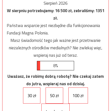
Sierpień 2026
W sierpniu potrzebujemy:
16 500
zł, zebraliśmy:
1351
zł.
Państwa wsparcie jest niezbędne dla funkcjonowania
Fundacji Magna Polonia.
Masz świadomość tego jak ważne jest przetrwanie
niezależnych ośrodków medialnych? Nie zwlekaj więc,
wspieraj nas już od teraz.
8%
Uważasz, że robimy dobrą robotę? Nie czekaj zatem
do jutra, wspieraj nas od dzisiaj.
30 zł
50 zł
100 zł