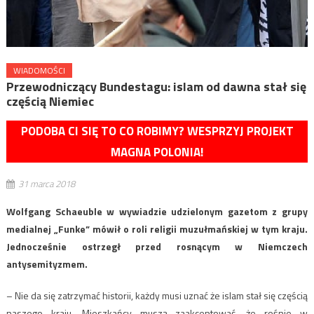
WIADOMOŚCI
Przewodniczący Bundestagu: islam od dawna stał się
częścią Niemiec
PODOBA CI SIĘ TO CO ROBIMY? WESPRZYJ PROJEKT
MAGNA POLONIA!
31 marca 2018
Wolfgang Schaeuble w wywiadzie udzielonym gazetom z grupy
medialnej „Funke” mówił o roli religii muzułmańskiej w tym kraju.
Jednocześnie ostrzegł przed rosnącym w Niemczech
antysemityzmem.
– Nie da się zatrzymać historii, każdy musi uznać że islam stał się częścią
naszego kraju. Mieszkańcy muszą zaakceptować, że rośnie w