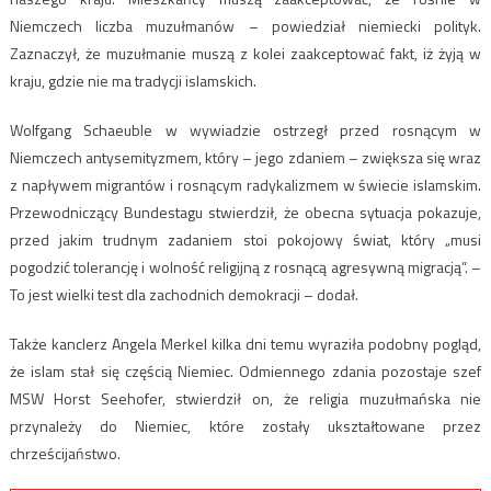
Niemczech liczba muzułmanów – powiedział niemiecki polityk.
Zaznaczył, że muzułmanie muszą z kolei zaakceptować fakt, iż żyją w
kraju, gdzie nie ma tradycji islamskich.
Wolfgang Schaeuble w wywiadzie ostrzegł przed rosnącym w
Niemczech antysemityzmem, który – jego zdaniem – zwiększa się wraz
z napływem migrantów i rosnącym radykalizmem w świecie islamskim.
Przewodniczący Bundestagu stwierdził, że obecna sytuacja pokazuje,
przed jakim trudnym zadaniem stoi pokojowy świat, który „musi
pogodzić tolerancję i wolność religijną z rosnącą agresywną migracją”. –
To jest wielki test dla zachodnich demokracji – dodał.
Także kanclerz Angela Merkel kilka dni temu wyraziła podobny pogląd,
że islam stał się częścią Niemiec. Odmiennego zdania pozostaje szef
MSW Horst Seehofer, stwierdził on, że religia muzułmańska nie
przynależy do Niemiec, które zostały ukształtowane przez
chrześcijaństwo.