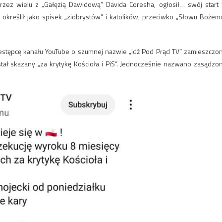
rzez wielu z „Gałęzią Dawidową” Davida Coresha, ogłosił… swój start
kreślił jako spisek „ziobrystów” i katolików, przeciwko „Słowu Bożemu
estępcę kanału YouTube o szumnej nazwie „Idź Pod Prąd TV” zamieszczo
tał skazany „za krytykę Kościoła i PiS”. Jednocześnie nazwano zasądzo