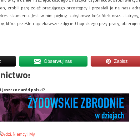
en, zrobili parę zdjęć pracującego przestępcy i przesłali je na nasz adr
res skansenu. Jest w nim piękny, zabytkowy kościółek oraz… latryny,
by, która prześle najciekawsze zdjęcie Chojeckiego przy pracy, obiecuje
t
Obserwuj nas
Zapisz
nictwo:
t jeszcze naród polski?