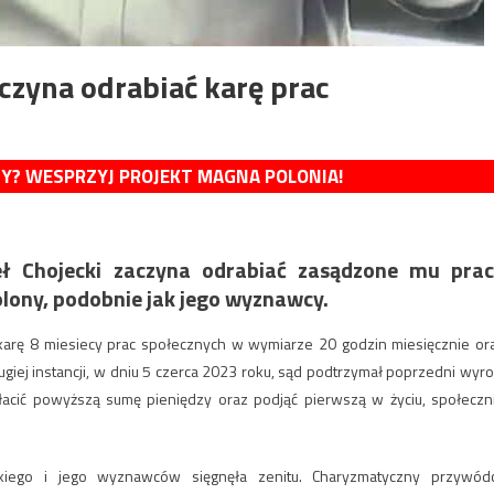
czyna odrabiać karę prac
MY? WESPRZYJ PROJEKT MAGNA POLONIA!
ł Chojecki zaczyna odrabiać zasądzone mu prac
olony, podobnie jak jego wyznawcy.
karę 8 miesiecy prac społecznych w wymiarze 20 godzin miesięcznie or
iej instancji, w dniu 5 czerca 2023 roku, sąd podtrzymał poprzedni wyro
łacić powyższą sumę pieniędzy oraz podjąć pierwszą w życiu, społeczn
ckiego i jego wyznawców sięgnęła zenitu. Charyzmatyczny przywód