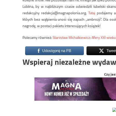
Lublina, by w najbliższym czasie odwiedzili lubelski skans
redakcyjny
redakcja@magnapolonia.org
.
Tutaj
podajemy ad
któych bez wątpienia unosi się zapach „ambrozji”. Dla oso
nagrodę, w postaci pakietu interesujących książek!
Polecamy również:
Stanisław Michalkiewicz: Afery XXI wieku
Udostępnij na FB
Twee
Wspieraj niezależne wydaw
Czy jes