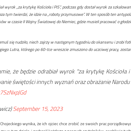
ał wyrok „za krytykę Kościoła i PiS”, podczas gdy dostał wyrok za szkalowan
za tym twierdzi, że idzie na „roboty przymusowe”. W ten sposób ten antypol
 w czasie II Wojny Światowej do Niemiec, gdzie musieli pracować o głodzie
komuś się nudziło, niech zajrzy w następnym tygodniu do skansenu i zrobi fot
ugiego Lutra, którego po 60-tce wreszcie zmuszono do uczciwej pracy, zosta
mie, że będzie odrabiał wyrok "za krytykę Kościoła i
owanie świętości innych wyznań oraz obrażanie Narodu
/r7SzNxpJGd
wicz)
September 15, 2023
hojeckiego wynika, że ich ojciec chce zrobić ze swoich prac porządkowy
 mu w tym dziele i zachęcić każdego z naszych czytelników, osobliwie tych