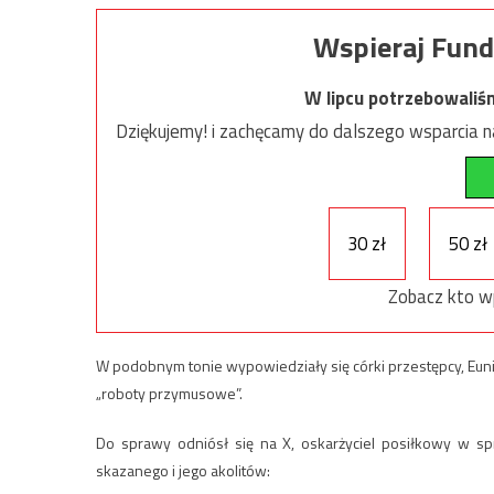
Wspieraj Fund
W lipcu potrzebowaliś
Dziękujemy! i zachęcamy do dalszego wsparcia na
30 zł
50 zł
Zobacz kto w
W podobnym tonie wypowiedziały się córki przestępcy, Eunik
„roboty przymusowe”.
Do sprawy odniósł się na X, oskarżyciel posiłkowy w sp
skazanego i jego akolitów: