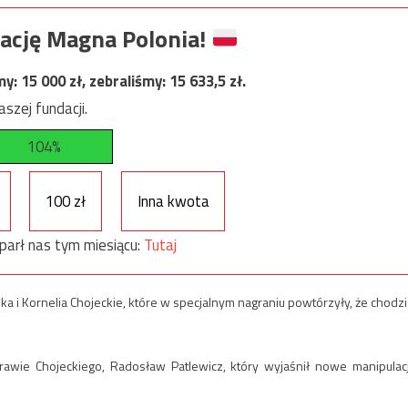
ację Magna Polonia!
my:
15 000
zł, zebraliśmy:
15 633,5
zł.
szej fundacji.
104%
100 zł
Inna kwota
parł nas tym miesiącu:
Tutaj
a i Kornelia Chojeckie, które w specjalnym nagraniu powtórzyły, że chodzi
rawie Chojeckiego, Radosław Patlewicz, który wyjaśnił nowe manipulac