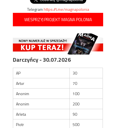
Telegram
https://t.me/magnapolonia
WESPRZYJ PROJEKT MAGNA POLONIA
Darczyńcy - 30.07.2026
AP
30
Artur
70
Anonim
100
Anonim
200
Arleta
90
Piotr
500