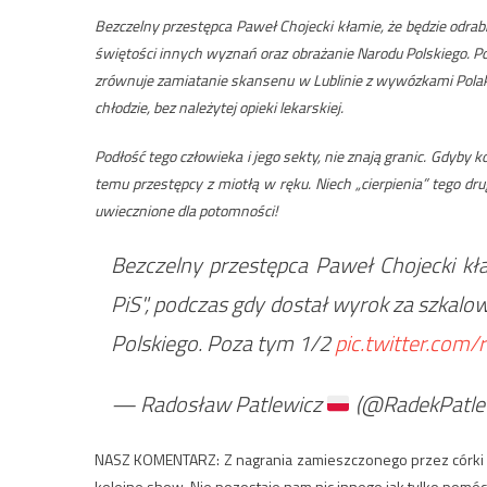
Bezczelny przestępca Paweł Chojecki kłamie, że będzie odrabi
świętości innych wyznań oraz obrażanie Narodu Polskiego. Po
zrównuje zamiatanie skansenu w Lublinie z wywózkami Polaków
chłodzie, bez należytej opieki lekarskiej.
Podłość tego człowieka i jego sekty, nie znają granic. Gdyby 
temu przestępcy z miotłą w ręku. Niech „cierpienia” tego dr
uwiecznione dla potomności!
Bezczelny przestępca Paweł Chojecki kła
PiS", podczas gdy dostał wyrok za szkal
Polskiego. Poza tym 1/2
pic.twitter.com
— Radosław Patlewicz
(@RadekPatle
NASZ KOMENTARZ: Z nagrania zamieszczonego przez córki C
kolejne show. Nie pozostaje nam nic innego jak tylko pomóc