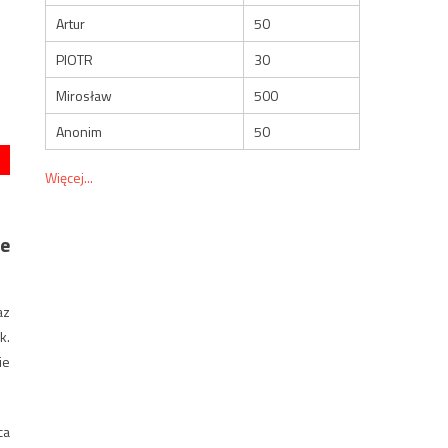
Artur
50
PIOTR
30
Mirosław
500
Anonim
50
Więcej...
e
az
k.
ie
ca