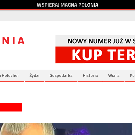
W
S
P
I
E
R
A
J
M
A
G
N
A
P
O
L
O
N
I
A
& Holocher
Żydzi
Gospodarka
Historia
Wiara
Po